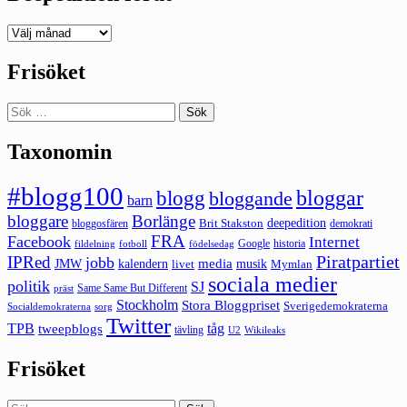
Deepedition
förut
Frisöket
Sök
efter:
Taxonomin
#blogg100
bloggar
blogg
bloggande
barn
bloggare
Borlänge
deepedition
Brit Stakston
bloggosfären
demokrati
FRA
Facebook
Internet
Google
historia
fildelning
fotboll
födelsedag
Piratpartiet
IPRed
jobb
kalendern
media
JMW
livet
musik
Mymlan
sociala medier
politik
SJ
Same Same But Different
präst
Stockholm
Stora Bloggpriset
Sverigedemokraterna
sorg
Socialdemokraterna
Twitter
TPB
tåg
tweepblogs
tävling
U2
Wikileaks
Frisöket
Sök