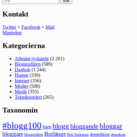
efter:
Kontakt
Twitter
+
Facebook
+
Mail
Mastodon
Kategorierna
Allmänt tyckande
(2 261)
Bloggosfären
(589)
Dagbok
(1 244)
Humor
(339)
Internet
(356)
Medier
(508)
Musik
(355)
Tekniknörderi
(265)
Taxonomin
#blogg100
bloggar
blogg
bloggande
barn
bloggare
Borlänge
deepedition
Brit Stakston
bloggosfären
demokrati