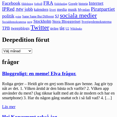
FRA
Facebook
Internet
Google
historia
fildelning
fotboll
födelsedag
Piratpartiet
IPRed
jobb
kalendern
media
JMW
livet
musik
Mymlan
sociala medier
politik
SJ
Same Same But Different
präst
Stockholm
Stora Bloggpriset
Sverigedemokraterna
sorg
Socialdemokraterna
Twitter
TPB
tåg
tweepblogs
tävling
U2
Wikileaks
Deepedition förut
Deepedition
förut
frågor
Bloggroligt: en meme! Elva frågor.
Roliga grejer – Heidi gör en grej som Bison gav henne. Jag gör typ
nåt av det. 1. Vilken årstid är den bästa och varför? 2. Vilken app
använder du mest? (Jag räknar kallt med att du är modern och har en
smartphone) 3. Har du någon gång snattat och i så fall vad? 4. […]
"Bloggroligt:
Läs mer
en
meme!
Hej Konsument också jag