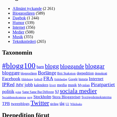
Allmänt tyckande
(2 261)
Bloggosfären
(589)
Dagbok
(1 244)
Humor
(339)
Internet
(356)
Medier
(508)
Musik
(355)
Tekniknörderi
(265)
Taxonomin
#blogg100
bloggar
blogg
bloggande
barn
bloggare
Borlänge
deepedition
Brit Stakston
bloggosfären
demokrati
FRA
Facebook
Internet
Google
historia
fildelning
fotboll
födelsedag
Piratpartiet
IPRed
jobb
kalendern
media
JMW
livet
musik
Mymlan
sociala medier
politik
SJ
Same Same But Different
präst
Stockholm
Stora Bloggpriset
Sverigedemokraterna
sorg
Socialdemokraterna
Twitter
TPB
tåg
tweepblogs
tävling
U2
Wikileaks
Deepedition förut