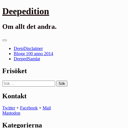
Gå
Deepedition
till
innehåll
Om allt det andra.
Primär
meny
DeepDisclaimer
Blogg 100 anno 2014
DeepedSamlat
Frisöket
Sök
efter:
Kontakt
Twitter
+
Facebook
+
Mail
Mastodon
Kategorierna