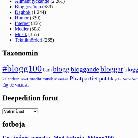
Allmänt tyckande
(2 261)
Bloggosfären
(589)
Dagbok
(1 244)
Humor
(339)
Internet
(356)
Medier
(508)
Musik
(355)
Tekniknörderi
(265)
Taxonomin
#blogg100
bloggar
blogg
bloggande
blogg
barn
Piratpartiet
politik
kalendern
media
livet
musik
Mymlan
Same Same
präst
tåg
U2
Wikileaks
Deepedition förut
Deepedition
förut
fotboja
En sjuårig svenska. Med fotboja. #blogg100