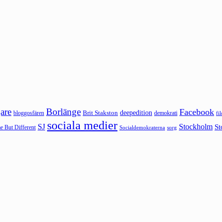
are
Borlänge
Facebook
deepedition
Brit Stakston
bloggosfären
demokrati
fi
sociala medier
SJ
Stockholm
St
 But Different
sorg
Socialdemokraterna