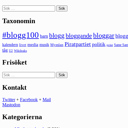
Sök
efter:
Taxonomin
#blogg100
bloggar
blogg
bloggande
blogg
barn
Piratpartiet
politik
kalendern
media
livet
musik
Mymlan
Same Same
präst
tåg
U2
Wikileaks
Frisöket
Sök
efter:
Kontakt
Twitter
+
Facebook
+
Mail
Mastodon
Kategorierna