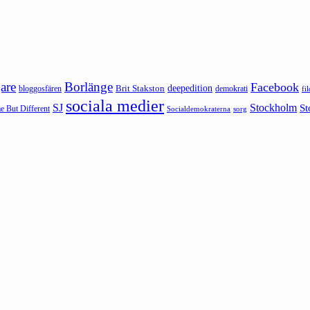
are
Borlänge
Facebook
deepedition
Brit Stakston
bloggosfären
demokrati
fi
sociala medier
SJ
Stockholm
St
 But Different
sorg
Socialdemokraterna