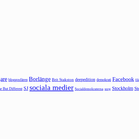
are
Borlänge
Facebook
deepedition
Brit Stakston
bloggosfären
demokrati
fi
sociala medier
SJ
Stockholm
St
 But Different
sorg
Socialdemokraterna