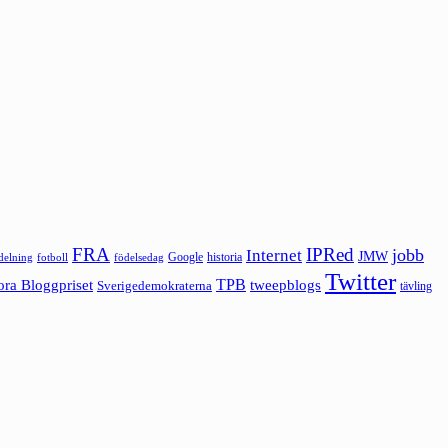
FRA
IPRed
jobb
Internet
JMW
Google
historia
ldelning
fotboll
födelsedag
Twitter
ora Bloggpriset
TPB
tweepblogs
Sverigedemokraterna
tävling