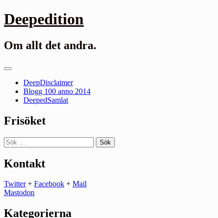
Gå
Deepedition
till
innehåll
Om allt det andra.
Primär
meny
DeepDisclaimer
Blogg 100 anno 2014
DeepedSamlat
Frisöket
Sök
efter:
Kontakt
Twitter
+
Facebook
+
Mail
Mastodon
Kategorierna