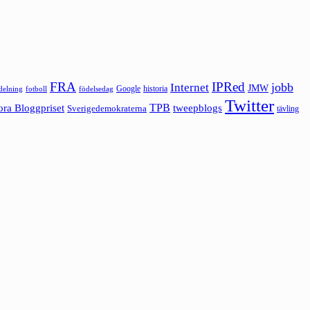
FRA
IPRed
jobb
Internet
JMW
Google
historia
ldelning
fotboll
födelsedag
Twitter
ora Bloggpriset
TPB
tweepblogs
Sverigedemokraterna
tävling