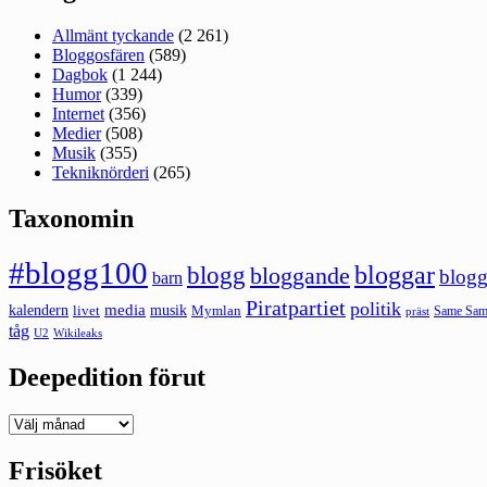
Allmänt tyckande
(2 261)
Bloggosfären
(589)
Dagbok
(1 244)
Humor
(339)
Internet
(356)
Medier
(508)
Musik
(355)
Tekniknörderi
(265)
Taxonomin
#blogg100
bloggar
blogg
bloggande
blogg
barn
Piratpartiet
politik
kalendern
media
livet
musik
Mymlan
Same Same
präst
tåg
U2
Wikileaks
Deepedition förut
Deepedition
förut
Frisöket