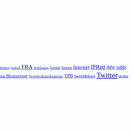
FRA
IPRed
jobb
Internet
JMW
Google
historia
ldelning
fotboll
födelsedag
Twitter
ora Bloggpriset
TPB
tweepblogs
Sverigedemokraterna
tävling