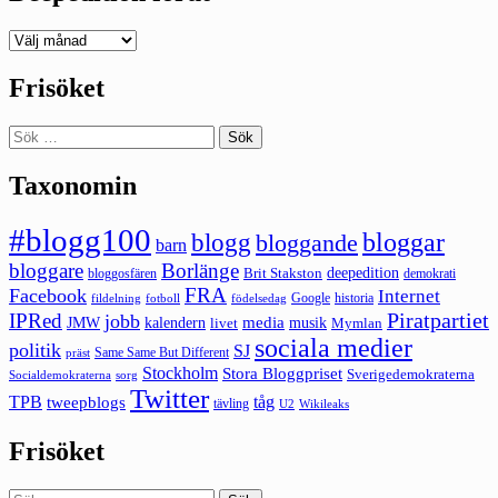
Deepedition
förut
Frisöket
Sök
efter:
Taxonomin
#blogg100
bloggar
blogg
bloggande
barn
bloggare
Borlänge
deepedition
Brit Stakston
bloggosfären
demokrati
FRA
Facebook
Internet
Google
historia
fildelning
fotboll
födelsedag
Piratpartiet
IPRed
jobb
kalendern
media
JMW
livet
musik
Mymlan
sociala medier
politik
SJ
Same Same But Different
präst
Stockholm
Stora Bloggpriset
Sverigedemokraterna
sorg
Socialdemokraterna
Twitter
TPB
tåg
tweepblogs
tävling
U2
Wikileaks
Frisöket
Sök