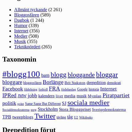
Allmänt tyckande
(2 261)
Bloggosfären
(589)
Dagbok
(1 244)
Humor
(339)
Internet
(356)
Medier
(508)
Musik
(355)
Tekniknörderi
(265)
Taxonomin
#blogg100
bloggar
blogg
bloggande
barn
bloggare
Borlänge
deepedition
Brit Stakston
bloggosfären
demokrati
FRA
Facebook
Internet
Google
historia
fildelning
fotboll
födelsedag
Piratpartiet
IPRed
jobb
kalendern
media
JMW
livet
musik
Mymlan
sociala medier
politik
SJ
Same Same But Different
präst
Stockholm
Stora Bloggpriset
Sverigedemokraterna
sorg
Socialdemokraterna
Twitter
TPB
tåg
tweepblogs
tävling
U2
Wikileaks
Deepedition förut