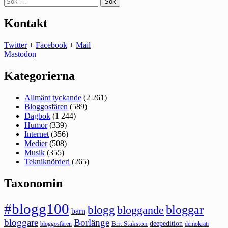
efter:
Kontakt
Twitter
+
Facebook
+
Mail
Mastodon
Kategorierna
Allmänt tyckande
(2 261)
Bloggosfären
(589)
Dagbok
(1 244)
Humor
(339)
Internet
(356)
Medier
(508)
Musik
(355)
Tekniknörderi
(265)
Taxonomin
#blogg100
bloggar
blogg
bloggande
barn
bloggare
Borlänge
deepedition
Brit Stakston
bloggosfären
demokrati