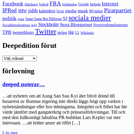
FRA
Facebook
Internet
Google
historia
fildelning
fotboll
födelsedag
Piratpartiet
IPRed
jobb
kalendern
media
JMW
livet
musik
Mymlan
sociala medier
politik
SJ
Same Same But Different
präst
Stockholm
Stora Bloggpriset
Sverigedemokraterna
sorg
Socialdemokraterna
Twitter
TPB
tåg
tweepblogs
tävling
U2
Wikileaks
Deepedition förut
Deepedition
förut
förlovning
deeped noterar…
…att nyheten om att Aung San Suu Kyi åter blivit dömd till
husarrest av Burmas regering inte direkt läggs högt upp varken i
nyhetssändningar eller hos tidningarna. Integritet och frihet har lite
värde jämfört med gangsterkrig och prinsessförlovningar. Till och
med den fullkomligt fabulösa PR-bubblan Lars Kepler var mer
intressant. …att britter anser att riffet […]
"deeped
Läs mer