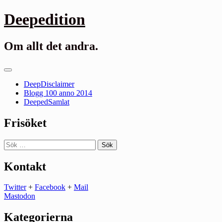
Gå
Deepedition
till
innehåll
Om allt det andra.
Primär
meny
DeepDisclaimer
Blogg 100 anno 2014
DeepedSamlat
Frisöket
Sök
efter:
Kontakt
Twitter
+
Facebook
+
Mail
Mastodon
Kategorierna