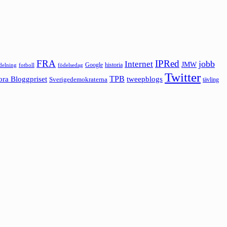
FRA
IPRed
jobb
Internet
JMW
Google
historia
ldelning
fotboll
födelsedag
Twitter
ora Bloggpriset
TPB
tweepblogs
Sverigedemokraterna
tävling