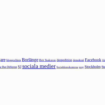
are
Borlänge
Facebook
deepedition
Brit Stakston
bloggosfären
demokrati
fi
sociala medier
SJ
Stockholm
St
 But Different
sorg
Socialdemokraterna