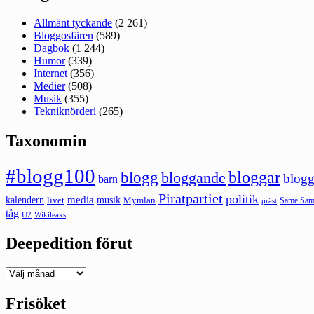
Allmänt tyckande
(2 261)
Bloggosfären
(589)
Dagbok
(1 244)
Humor
(339)
Internet
(356)
Medier
(508)
Musik
(355)
Tekniknörderi
(265)
Taxonomin
#blogg100
bloggar
blogg
bloggande
blogg
barn
Piratpartiet
politik
kalendern
media
livet
musik
Mymlan
Same Same
präst
tåg
U2
Wikileaks
Deepedition förut
Deepedition
förut
Frisöket