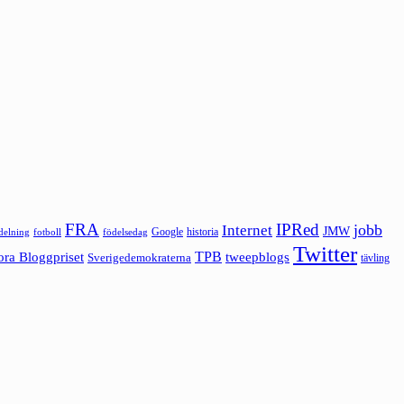
FRA
IPRed
jobb
Internet
JMW
Google
historia
ldelning
fotboll
födelsedag
Twitter
ora Bloggpriset
TPB
tweepblogs
Sverigedemokraterna
tävling