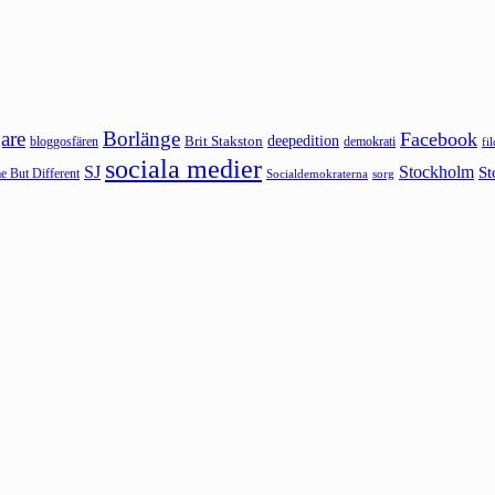
are
Borlänge
Facebook
deepedition
Brit Stakston
bloggosfären
demokrati
fi
sociala medier
SJ
Stockholm
St
 But Different
sorg
Socialdemokraterna