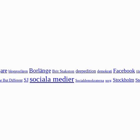
are
Borlänge
Facebook
deepedition
Brit Stakston
bloggosfären
demokrati
fi
sociala medier
SJ
Stockholm
St
 But Different
sorg
Socialdemokraterna