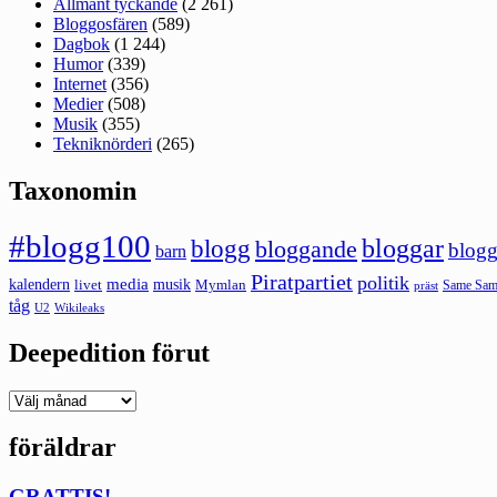
Allmänt tyckande
(2 261)
Bloggosfären
(589)
Dagbok
(1 244)
Humor
(339)
Internet
(356)
Medier
(508)
Musik
(355)
Tekniknörderi
(265)
Taxonomin
#blogg100
bloggar
blogg
bloggande
blogg
barn
Piratpartiet
politik
kalendern
media
livet
musik
Mymlan
Same Same
präst
tåg
U2
Wikileaks
Deepedition förut
Deepedition
förut
föräldrar
GRATTIS!