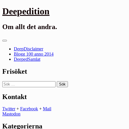
Gå
Deepedition
till
innehåll
Om allt det andra.
Primär
meny
DeepDisclaimer
Blogg 100 anno 2014
DeepedSamlat
Frisöket
Sök
efter:
Kontakt
Twitter
+
Facebook
+
Mail
Mastodon
Kategorierna