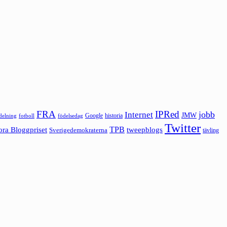
FRA
IPRed
jobb
Internet
JMW
Google
historia
ldelning
fotboll
födelsedag
Twitter
ora Bloggpriset
TPB
tweepblogs
Sverigedemokraterna
tävling