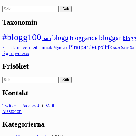
Sök
efter:
Taxonomin
#blogg100
bloggar
blogg
bloggande
blogg
barn
Piratpartiet
politik
kalendern
media
livet
musik
Mymlan
Same Same
präst
tåg
U2
Wikileaks
Frisöket
Sök
efter:
Kontakt
Twitter
+
Facebook
+
Mail
Mastodon
Kategorierna