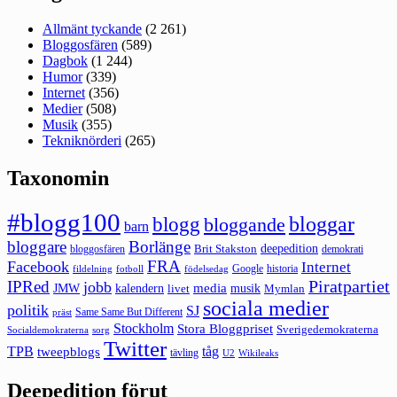
Allmänt tyckande
(2 261)
Bloggosfären
(589)
Dagbok
(1 244)
Humor
(339)
Internet
(356)
Medier
(508)
Musik
(355)
Tekniknörderi
(265)
Taxonomin
#blogg100
bloggar
blogg
bloggande
barn
bloggare
Borlänge
deepedition
Brit Stakston
bloggosfären
demokrati
FRA
Facebook
Internet
Google
historia
fildelning
fotboll
födelsedag
Piratpartiet
IPRed
jobb
kalendern
media
JMW
livet
musik
Mymlan
sociala medier
politik
SJ
Same Same But Different
präst
Stockholm
Stora Bloggpriset
Sverigedemokraterna
sorg
Socialdemokraterna
Twitter
TPB
tåg
tweepblogs
tävling
U2
Wikileaks
Deepedition förut