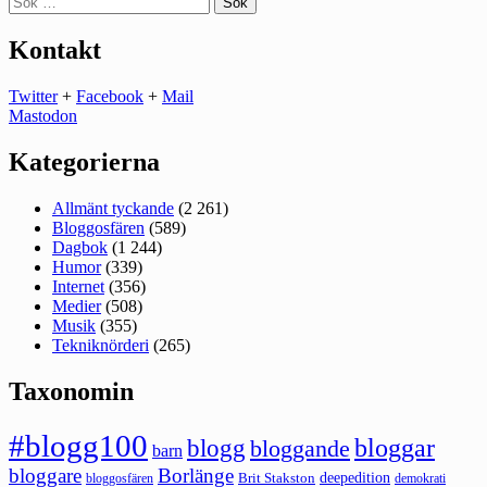
efter:
Kontakt
Twitter
+
Facebook
+
Mail
Mastodon
Kategorierna
Allmänt tyckande
(2 261)
Bloggosfären
(589)
Dagbok
(1 244)
Humor
(339)
Internet
(356)
Medier
(508)
Musik
(355)
Tekniknörderi
(265)
Taxonomin
#blogg100
bloggar
blogg
bloggande
barn
bloggare
Borlänge
deepedition
Brit Stakston
bloggosfären
demokrati