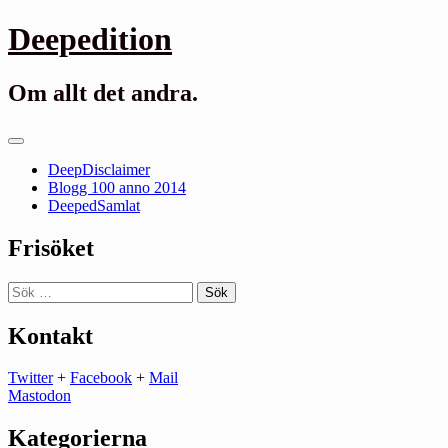
Gå
Deepedition
till
innehåll
Om allt det andra.
Primär
meny
DeepDisclaimer
Blogg 100 anno 2014
DeepedSamlat
Frisöket
Sök
efter:
Kontakt
Twitter
+
Facebook
+
Mail
Mastodon
Kategorierna