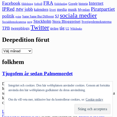
FRA
Facebook
Internet
Google
historia
fildelning
fotboll
födelsedag
Piratpartiet
IPRed
jobb
kalendern
media
JMW
livet
musik
Mymlan
sociala medier
politik
SJ
Same Same But Different
präst
Stockholm
Stora Bloggpriset
Sverigedemokraterna
sorg
Socialdemokraterna
Twitter
TPB
tåg
tweepblogs
tävling
U2
Wikileaks
Deepedition förut
Deepedition
förut
folkhem
Tjugofem år sedan Palmemordet
Det har gått tjugofem år sedan Olof Palme mördades. Ingen har
Integritet och cookies: Den här webbplatsen använder cookies. Genom att fortsätta
hittat någon mördare även om Lisbet Palme anser sig veta med
använda den här webbplatsen godkänner du deras användning.
säkerhet och Leif GW Persson har en teori. Själv minns jag den sena
kvällen väldigt väl. Jag hade varit med kompisar i Missionskyrkan,
Om du vill veta mer, inklusive hur du kontrollerar cookies, se:
Cookie-policy
cyklat hem och eftersom jag var ensam så satte jag […]
"Tjugofem
Läs mer
år
Drivs med WordPress
|
Tema: Intergalactic av
WordPress.com
.