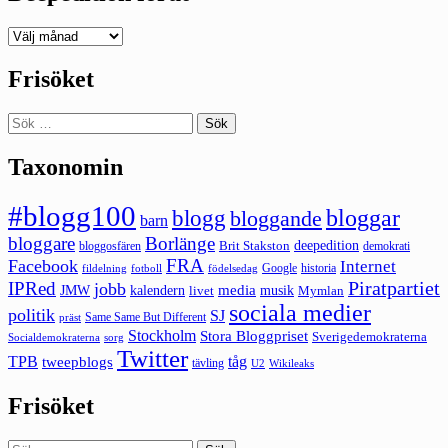
Deepedition
förut
Frisöket
Sök
efter:
Taxonomin
#blogg100
bloggar
blogg
bloggande
barn
bloggare
Borlänge
deepedition
Brit Stakston
bloggosfären
demokrati
FRA
Facebook
Internet
Google
historia
fildelning
fotboll
födelsedag
Piratpartiet
IPRed
jobb
kalendern
media
JMW
livet
musik
Mymlan
sociala medier
politik
SJ
Same Same But Different
präst
Stockholm
Stora Bloggpriset
Sverigedemokraterna
sorg
Socialdemokraterna
Twitter
TPB
tåg
tweepblogs
tävling
U2
Wikileaks
Frisöket
Sök