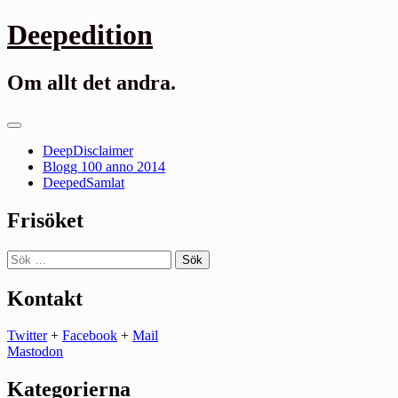
Gå
Deepedition
till
innehåll
Om allt det andra.
Primär
meny
DeepDisclaimer
Blogg 100 anno 2014
DeepedSamlat
Frisöket
Sök
efter:
Kontakt
Twitter
+
Facebook
+
Mail
Mastodon
Kategorierna