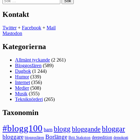
efter:
Kontakt
Twitter
+
Facebook
+
Mail
Mastodon
Kategorierna
Allmänt tyckande
(2 261)
Bloggosfären
(589)
Dagbok
(1 244)
Humor
(339)
Internet
(356)
Medier
(508)
Musik
(355)
Tekniknörderi
(265)
Taxonomin
#blogg100
bloggar
blogg
bloggande
barn
bloggare
Borlänge
deepedition
Brit Stakston
bloggosfären
demokrati