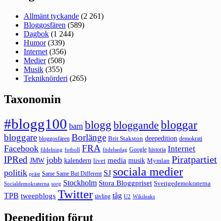
Allmänt tyckande
(2 261)
Bloggosfären
(589)
Dagbok
(1 244)
Humor
(339)
Internet
(356)
Medier
(508)
Musik
(355)
Tekniknörderi
(265)
Taxonomin
#blogg100
bloggar
blogg
bloggande
barn
bloggare
Borlänge
deepedition
Brit Stakston
bloggosfären
demokrati
FRA
Facebook
Internet
Google
historia
fildelning
fotboll
födelsedag
Piratpartiet
IPRed
jobb
kalendern
media
JMW
livet
musik
Mymlan
sociala medier
politik
SJ
Same Same But Different
präst
Stockholm
Stora Bloggpriset
Sverigedemokraterna
sorg
Socialdemokraterna
Twitter
TPB
tåg
tweepblogs
tävling
U2
Wikileaks
Deepedition förut