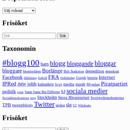
Deepedition
förut
Frisöket
Sök
efter:
Taxonomin
#blogg100
bloggar
blogg
bloggande
barn
bloggare
Borlänge
deepedition
Brit Stakston
bloggosfären
demokrati
FRA
Facebook
Internet
Google
historia
fildelning
fotboll
födelsedag
Piratpartiet
IPRed
jobb
kalendern
media
JMW
livet
musik
Mymlan
sociala medier
politik
SJ
Same Same But Different
präst
Stockholm
Stora Bloggpriset
Sverigedemokraterna
sorg
Socialdemokraterna
Twitter
TPB
tåg
tweepblogs
tävling
U2
Wikileaks
Frisöket
Sök