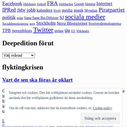
FRA
Facebook
Internet
Google
historia
fildelning
fotboll
födelsedag
Piratpartiet
IPRed
jobb
kalendern
media
JMW
livet
musik
Mymlan
sociala medier
politik
SJ
Same Same But Different
präst
Stockholm
Stora Bloggpriset
Sverigedemokraterna
sorg
Socialdemokraterna
Twitter
TPB
tåg
tweepblogs
tävling
U2
Wikileaks
Deepedition förut
Deepedition
förut
flyktingkrisen
Vart de sen ska föras är oklart
Gränserna stängs. Passkontroller. Håll dem ute. Låt dem inte komma
Integritet och cookies: Den här webbplatsen använder cookies. Genom att fortsätta
in. Vi kan inte ta emot dem. De hotar vår välfärd, hotar vår kultur,
använda den här webbplatsen godkänner du deras användning.
hotar vår ordning och reda. De behöver inte komma. De behöver
inte vara här. De är inte som oss. De hör inte hemma här. Sätt upp
Om du vill veta mer, inklusive hur du kontrollerar cookies, se:
Cookie-policy
taggtråden. Läser om Ungern. Som […]
"Vart
Läs mer
de
Drivs med WordPress
|
Tema: Intergalactic av
WordPress.com
.