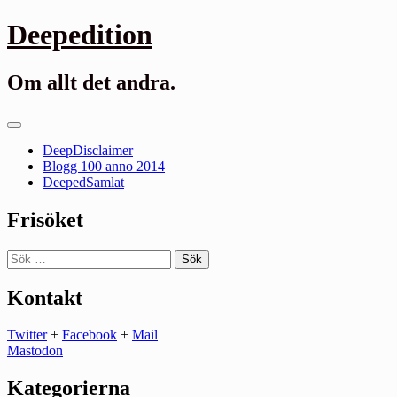
Gå
Deepedition
till
innehåll
Om allt det andra.
Primär
meny
DeepDisclaimer
Blogg 100 anno 2014
DeepedSamlat
Frisöket
Sök
efter:
Kontakt
Twitter
+
Facebook
+
Mail
Mastodon
Kategorierna