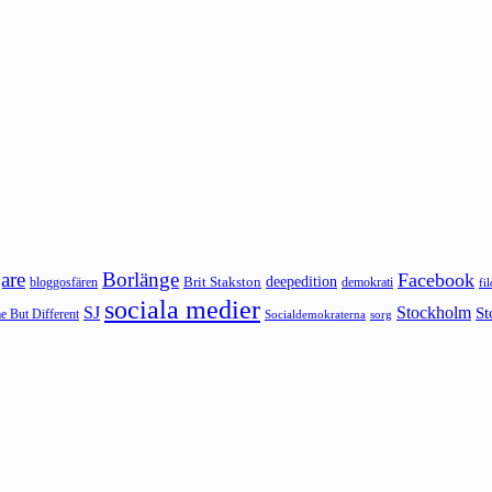
are
Borlänge
Facebook
deepedition
Brit Stakston
bloggosfären
demokrati
fi
sociala medier
SJ
Stockholm
St
 But Different
sorg
Socialdemokraterna