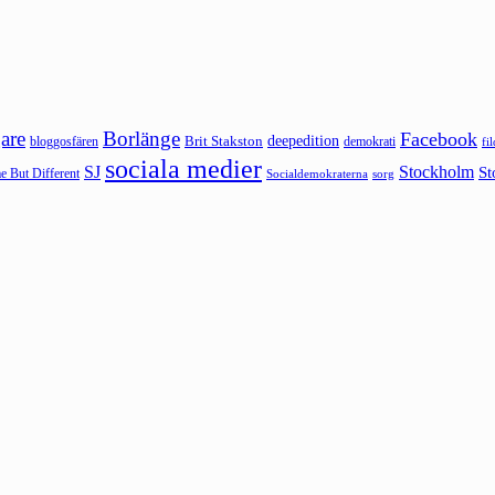
are
Borlänge
Facebook
deepedition
Brit Stakston
bloggosfären
demokrati
fi
sociala medier
SJ
Stockholm
St
 But Different
sorg
Socialdemokraterna