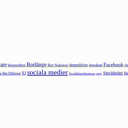
are
Borlänge
Facebook
deepedition
Brit Stakston
bloggosfären
demokrati
fi
sociala medier
SJ
Stockholm
St
 But Different
sorg
Socialdemokraterna