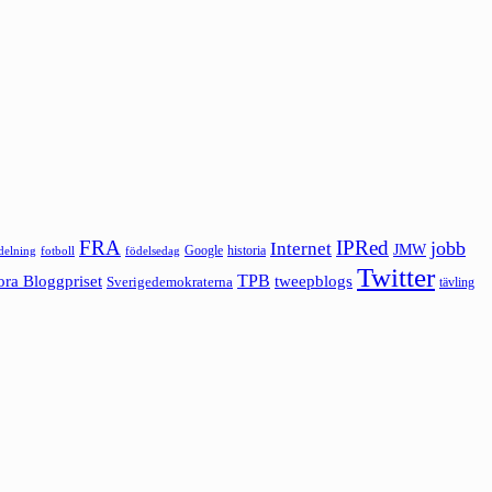
FRA
IPRed
jobb
Internet
JMW
Google
historia
ldelning
fotboll
födelsedag
Twitter
ora Bloggpriset
TPB
tweepblogs
Sverigedemokraterna
tävling