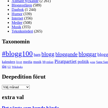
Allmänt tyckande
(2 261)
Bloggosfären
(589)
Dagbok
(1 244)
Humor
(339)
Internet
(356)
Medier
(508)
Musik
(355)
Tekniknörderi
(265)
Taxonomin
#blogg100
bloggar
blogg
bloggande
blogg
barn
Piratpartiet
politik
kalendern
media
livet
musik
Mymlan
Same Same
präst
tåg
U2
Wikileaks
Deepedition förut
Deepedition
förut
extra val
Det värsta som kunde hända