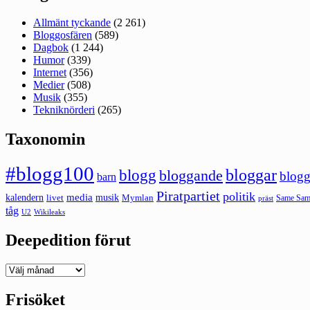
Allmänt tyckande
(2 261)
Bloggosfären
(589)
Dagbok
(1 244)
Humor
(339)
Internet
(356)
Medier
(508)
Musik
(355)
Tekniknörderi
(265)
Taxonomin
#blogg100
bloggar
blogg
bloggande
blogg
barn
Piratpartiet
politik
kalendern
media
livet
musik
Mymlan
Same Same
präst
tåg
U2
Wikileaks
Deepedition förut
Deepedition
förut
Frisöket