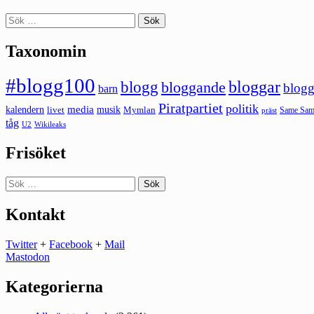
Sök
efter:
Taxonomin
#blogg100
bloggar
blogg
bloggande
blogg
barn
Piratpartiet
politik
kalendern
media
livet
musik
Mymlan
Same Same
präst
tåg
U2
Wikileaks
Frisöket
Sök
efter:
Kontakt
Twitter
+
Facebook
+
Mail
Mastodon
Kategorierna