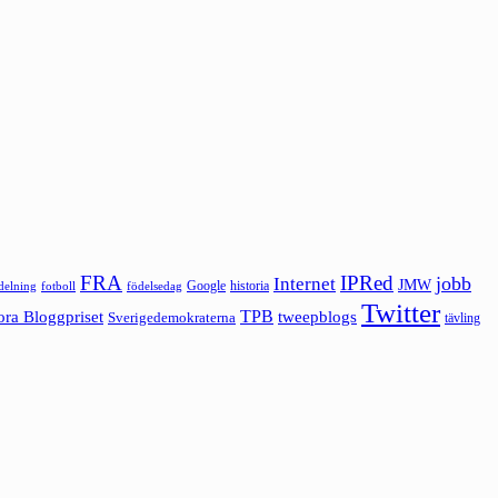
FRA
IPRed
jobb
Internet
JMW
Google
historia
ldelning
fotboll
födelsedag
Twitter
ora Bloggpriset
TPB
tweepblogs
Sverigedemokraterna
tävling