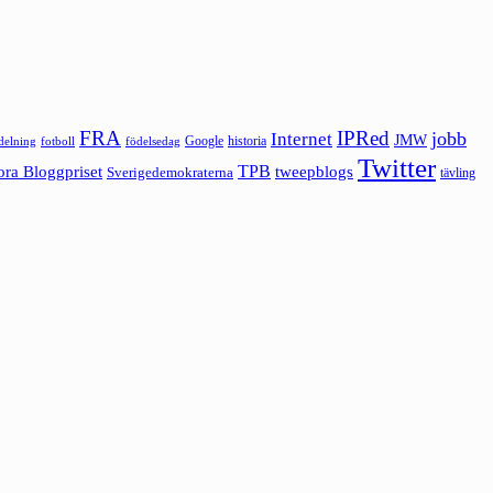
FRA
IPRed
jobb
Internet
JMW
Google
historia
ldelning
fotboll
födelsedag
Twitter
ora Bloggpriset
TPB
tweepblogs
Sverigedemokraterna
tävling