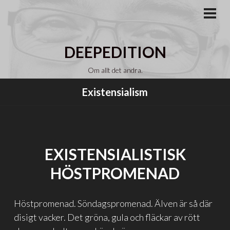
Gå
till
PRI
MEN
innehåll
DEEPEDITION
Om allt det andra.
Existensialism
EXISTENSIALISTISK
HÖSTPROMENAD
Höstpromenad. Söndagspromenad. Älven är så där
disigt vacker. Det gröna, gula och fläckar av rött