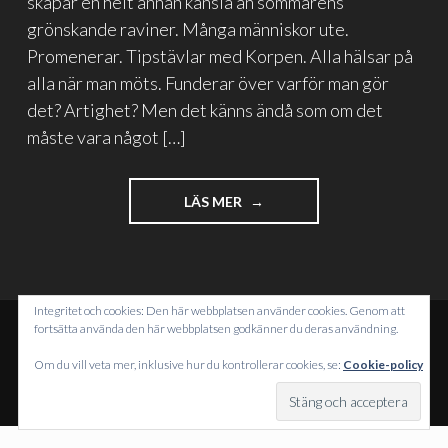
skapar en helt annan känsla än sommarens
grönskande raviner. Många människor ute.
Promenerar. Tipstävlar med Korpen. Alla hälsar på
alla när man möts. Funderar över varför man gör
det? Artighet? Men det känns ändå som om det
måste vara något […]
"EXISTENSIALISTISK
LÄS MER
HÖSTPROMENAD"
Integritet och cookies: Den här webbplatsen använder cookies. Genom att
fortsätta använda den här webbplatsen godkänner du deras användning.
DRIVS MED WORDPRESS
Om du vill veta mer, inklusive hur du kontrollerar cookies, se:
Cookie-policy
TEMA: INTERGALACTIC AV
WORDPRESS.COM
.