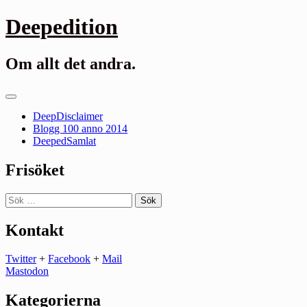
Gå
Deepedition
till
innehåll
Om allt det andra.
Primär
meny
DeepDisclaimer
Blogg 100 anno 2014
DeepedSamlat
Frisöket
Sök
efter:
Kontakt
Twitter
+
Facebook
+
Mail
Mastodon
Kategorierna