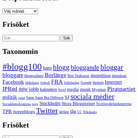
Deepedition
förut
Frisöket
Sök
efter:
Taxonomin
#blogg100
bloggar
blogg
bloggande
barn
bloggare
Borlänge
deepedition
Brit Stakston
bloggosfären
demokrati
FRA
Facebook
Internet
Google
historia
fildelning
fotboll
födelsedag
Piratpartiet
IPRed
jobb
kalendern
media
JMW
livet
musik
Mymlan
sociala medier
politik
SJ
Same Same But Different
präst
Stockholm
Stora Bloggpriset
Sverigedemokraterna
sorg
Socialdemokraterna
Twitter
TPB
tåg
tweepblogs
tävling
U2
Wikileaks
Frisöket
Sök