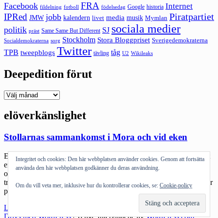
FRA
Facebook
Internet
Google
historia
fildelning
fotboll
födelsedag
Piratpartiet
IPRed
jobb
kalendern
media
JMW
livet
musik
Mymlan
sociala medier
politik
SJ
Same Same But Different
präst
Stockholm
Stora Bloggpriset
Sverigedemokraterna
sorg
Socialdemokraterna
Twitter
TPB
tåg
tweepblogs
tävling
U2
Wikileaks
Deepedition förut
Deepedition
förut
elöverkänslighet
Stollarnas sammankomst i Mora och vid eken
Eken är äntligen nere. Jag kan inte låta bli att fascineras av både det
Integritet och cookies: Den här webbplatsen använder cookies. Genom att fortsätta
engagemang som så många personer uppbådat för ett gammalt träd
använda den här webbplatsen godkänner du deras användning.
och det mediauppbåd som spenderat mängder av dyr medietid på
trädet och krigsrubriker. Oavsett om det handlar om att man behöver
Om du vill veta mer, inklusive hur du kontrollerar cookies, se:
Cookie-policy
plats för utbyggnad av spårvägen eller omsorg om att folk […]
"Stollarnas
Läs mer
sammankomst
Drivs med WordPress
|
Tema: Intergalactic av
WordPress.com
.