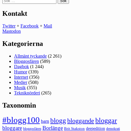
efter:
Kontakt
Twitter
+
Facebook
+
Mail
Mastodon
Kategorierna
Allmänt tyckande
(2 261)
Bloggosfären
(589)
Dagbok
(1 244)
Humor
(339)
Internet
(356)
Medier
(508)
Musik
(355)
Tekniknörderi
(265)
Taxonomin
#blogg100
bloggar
blogg
bloggande
barn
bloggare
Borlänge
deepedition
Brit Stakston
bloggosfären
demokrati