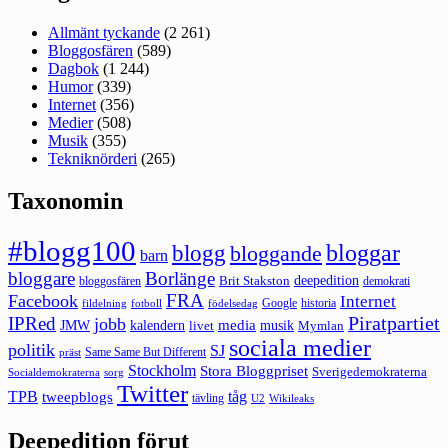
Allmänt tyckande
(2 261)
Bloggosfären
(589)
Dagbok
(1 244)
Humor
(339)
Internet
(356)
Medier
(508)
Musik
(355)
Tekniknörderi
(265)
Taxonomin
#blogg100
bloggar
blogg
bloggande
barn
bloggare
Borlänge
deepedition
Brit Stakston
bloggosfären
demokrati
FRA
Facebook
Internet
Google
historia
fildelning
fotboll
födelsedag
Piratpartiet
IPRed
jobb
kalendern
media
JMW
livet
musik
Mymlan
sociala medier
politik
SJ
Same Same But Different
präst
Stockholm
Stora Bloggpriset
Sverigedemokraterna
sorg
Socialdemokraterna
Twitter
TPB
tåg
tweepblogs
tävling
U2
Wikileaks
Deepedition förut