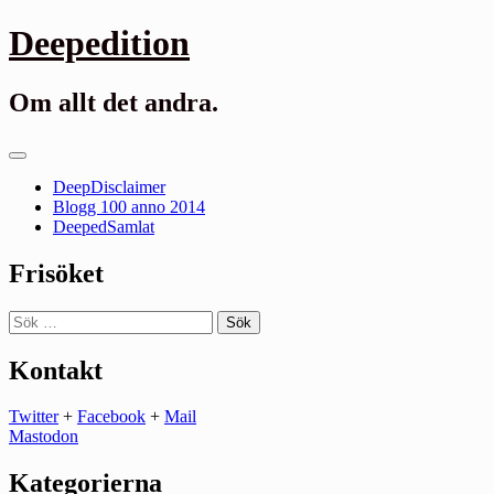
Gå
Deepedition
till
innehåll
Om allt det andra.
Primär
meny
DeepDisclaimer
Blogg 100 anno 2014
DeepedSamlat
Frisöket
Sök
efter:
Kontakt
Twitter
+
Facebook
+
Mail
Mastodon
Kategorierna