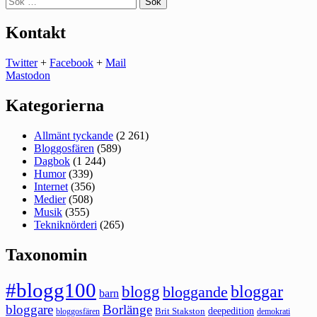
efter:
Kontakt
Twitter
+
Facebook
+
Mail
Mastodon
Kategorierna
Allmänt tyckande
(2 261)
Bloggosfären
(589)
Dagbok
(1 244)
Humor
(339)
Internet
(356)
Medier
(508)
Musik
(355)
Tekniknörderi
(265)
Taxonomin
#blogg100
bloggar
blogg
bloggande
barn
bloggare
Borlänge
deepedition
Brit Stakston
bloggosfären
demokrati