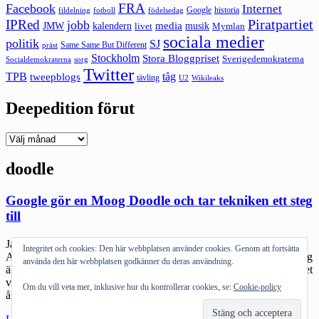
FRA
Facebook
Internet
Google
historia
fildelning
fotboll
födelsedag
Piratpartiet
IPRed
jobb
kalendern
media
JMW
livet
musik
Mymlan
sociala medier
politik
SJ
Same Same But Different
präst
Stockholm
Stora Bloggpriset
Sverigedemokraterna
sorg
Socialdemokraterna
Twitter
TPB
tåg
tweepblogs
tävling
U2
Wikileaks
Deepedition förut
Deepedition
förut
doodle
Google gör en Moog Doodle och tar tekniken ett steg
till
Jag köper alldeles för många instrumentappar till mina iOS-grejer.
Integritet och cookies: Den här webbplatsen använder cookies. Genom att fortsätta
Alldeles för många som jag sällan har tid att göra något med. För jag
använda den här webbplatsen godkänner du deras användning.
älskar ju sånt där pill egentligen. Och jag minns hur oerhört coolt det
var att testa riktigt gamla synthar. Robert Moog skulle idag fyllt 78
Om du vill veta mer, inklusive hur du kontrollerar cookies, se:
Cookie-policy
år. Han är sannerligen syntharnas fader och […]
"Google