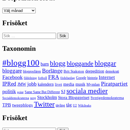
Deepedition
förut
Frisöket
Sök
efter:
Taxonomin
#blogg100
bloggar
blogg
bloggande
barn
bloggare
Borlänge
deepedition
Brit Stakston
bloggosfären
demokrati
FRA
Facebook
Internet
Google
historia
fildelning
fotboll
födelsedag
Piratpartiet
IPRed
jobb
kalendern
media
JMW
livet
musik
Mymlan
sociala medier
politik
SJ
Same Same But Different
präst
Stockholm
Stora Bloggpriset
Sverigedemokraterna
sorg
Socialdemokraterna
Twitter
TPB
tåg
tweepblogs
tävling
U2
Wikileaks
Frisöket
Sök