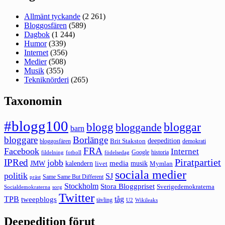
Allmänt tyckande
(2 261)
Bloggosfären
(589)
Dagbok
(1 244)
Humor
(339)
Internet
(356)
Medier
(508)
Musik
(355)
Tekniknörderi
(265)
Taxonomin
#blogg100
bloggar
blogg
bloggande
barn
bloggare
Borlänge
deepedition
Brit Stakston
bloggosfären
demokrati
FRA
Facebook
Internet
Google
historia
fildelning
fotboll
födelsedag
Piratpartiet
IPRed
jobb
kalendern
media
JMW
livet
musik
Mymlan
sociala medier
politik
SJ
Same Same But Different
präst
Stockholm
Stora Bloggpriset
Sverigedemokraterna
sorg
Socialdemokraterna
Twitter
TPB
tåg
tweepblogs
tävling
U2
Wikileaks
Deepedition förut