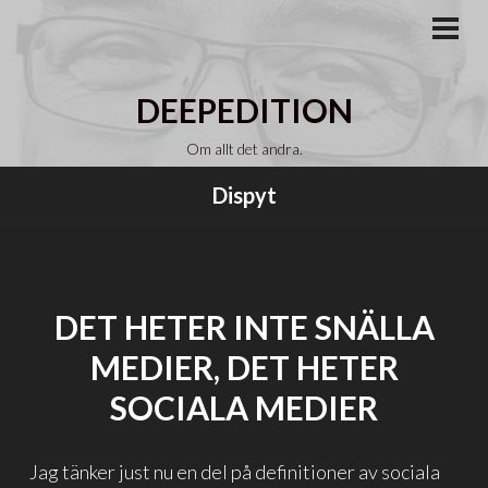
Gå
till
PRI
MEN
innehåll
DEEPEDITION
Om allt det andra.
Dispyt
DET HETER INTE SNÄLLA
MEDIER, DET HETER
SOCIALA MEDIER
Jag tänker just nu en del på definitioner av sociala