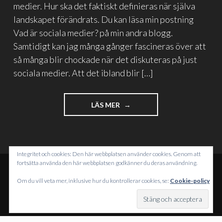
medier. Hur ska det faktiskt definieras när själva
landskapet förändrats. Du kan läsa min postning
Vad är sociala medier? på min andra blogg.
Samtidigt kan jag många gånger fascineras över att
så många blir chockade när det diskuteras på just
sociala medier. Att det ibland blir […]
"DET
LÄS MER
HETER
INTE
SNÄLLA
MEDIER,
Integritet och cookies: Den här webbplatsen använder cookies. Genom att
DET
fortsätta använda den här webbplatsen godkänner du deras användning.
HETER
SOCIALA
DRIVS MED WORDPRESS
Om du vill veta mer, inklusive hur du kontrollerar cookies, se:
Cookie-policy
MEDIER"
TEMA: INTERGALACTIC AV
WORDPRESS.COM
.