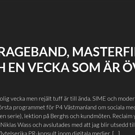
RAGEBAND, MASTERFI
H EN VECKA SOM ÄR Ö
olig vecka men rejält tuff är till ända. SIME och mode
örsta programmet för P4 Västmanland om sociala me
en serie), lektion på Berghs och kundmöten. Reclaim 
iklas Wass och avslutades med att jag blir utsedd til
flytelserika PR-konsult inom digitala medier. […]