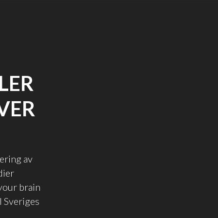
LER
VER
rering av
dier
your brain
l Sveriges