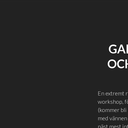
GA
OC
En extremt r
workshop, f
(kommer bli 
med vännen N
näst mest in