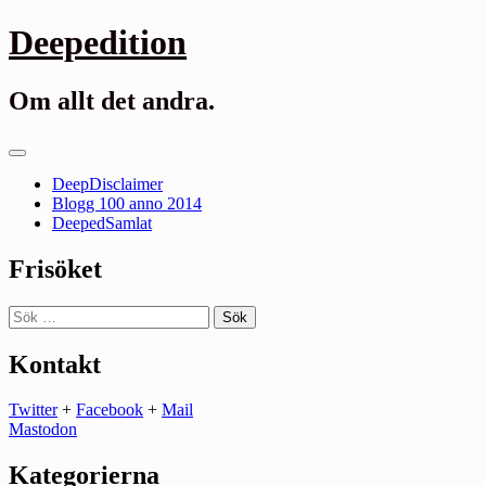
Gå
Deepedition
till
innehåll
Om allt det andra.
Primär
meny
DeepDisclaimer
Blogg 100 anno 2014
DeepedSamlat
Frisöket
Sök
efter:
Kontakt
Twitter
+
Facebook
+
Mail
Mastodon
Kategorierna