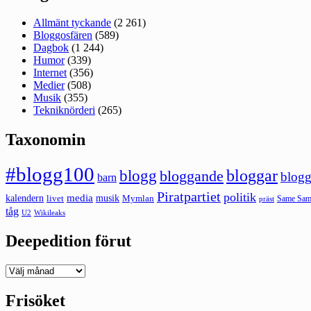
Allmänt tyckande
(2 261)
Bloggosfären
(589)
Dagbok
(1 244)
Humor
(339)
Internet
(356)
Medier
(508)
Musik
(355)
Tekniknörderi
(265)
Taxonomin
#blogg100
bloggar
blogg
bloggande
blogg
barn
Piratpartiet
politik
kalendern
media
livet
musik
Mymlan
Same Same
präst
tåg
U2
Wikileaks
Deepedition förut
Deepedition
förut
Frisöket