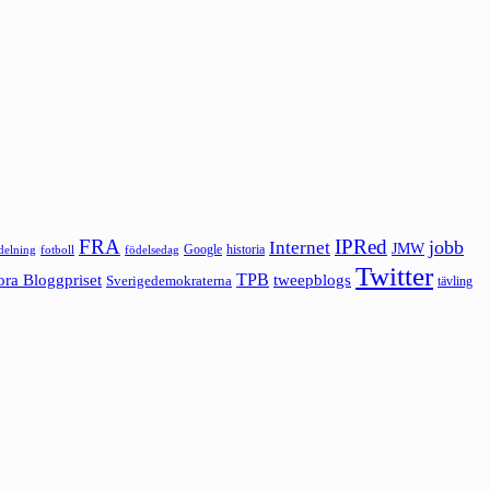
FRA
IPRed
jobb
Internet
JMW
Google
historia
ldelning
fotboll
födelsedag
Twitter
ora Bloggpriset
TPB
tweepblogs
Sverigedemokraterna
tävling