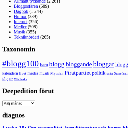
Allmänt tyckande
(2 261)
Bloggosfären
(589)
Dagbok
(1 244)
Humor
(339)
Internet
(356)
Medier
(508)
Musik
(355)
Tekniknörderi
(265)
Taxonomin
#blogg100
bloggar
blogg
bloggande
blogg
barn
Piratpartiet
politik
kalendern
media
livet
musik
Mymlan
Same Same
präst
tåg
U2
Wikileaks
Deepedition förut
Deepedition
förut
diagnos
Lucka 19: Om normalitet, brevlitteratur och barns b