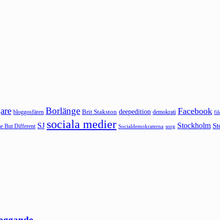
are
Borlänge
Facebook
deepedition
Brit Stakston
bloggosfären
demokrati
fi
sociala medier
SJ
Stockholm
St
 But Different
sorg
Socialdemokraterna
loggande