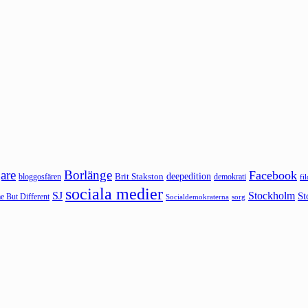
are
Borlänge
Facebook
deepedition
Brit Stakston
bloggosfären
demokrati
fi
sociala medier
SJ
Stockholm
St
 But Different
sorg
Socialdemokraterna