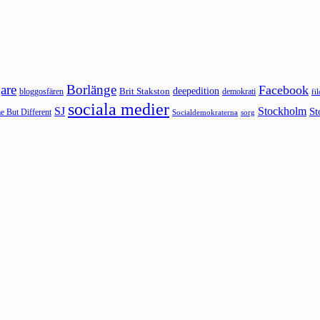
are
Borlänge
Facebook
deepedition
Brit Stakston
bloggosfären
demokrati
fi
sociala medier
SJ
Stockholm
St
 But Different
sorg
Socialdemokraterna