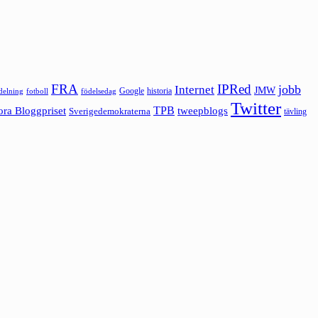
FRA
IPRed
jobb
Internet
JMW
Google
historia
ldelning
fotboll
födelsedag
Twitter
ora Bloggpriset
TPB
tweepblogs
Sverigedemokraterna
tävling