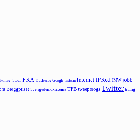
FRA
IPRed
jobb
Internet
JMW
Google
historia
ldelning
fotboll
födelsedag
Twitter
ora Bloggpriset
TPB
tweepblogs
Sverigedemokraterna
tävling