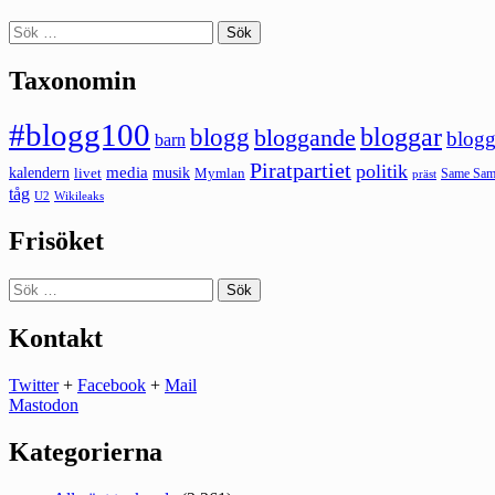
Sök
efter:
Taxonomin
#blogg100
bloggar
blogg
bloggande
blogg
barn
Piratpartiet
politik
kalendern
media
livet
musik
Mymlan
Same Same
präst
tåg
U2
Wikileaks
Frisöket
Sök
efter:
Kontakt
Twitter
+
Facebook
+
Mail
Mastodon
Kategorierna