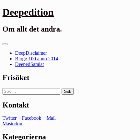
Gå
Deepedition
till
innehåll
Om allt det andra.
Primär
meny
DeepDisclaimer
Blogg 100 anno 2014
DeepedSamlat
Frisöket
Sök
efter:
Kontakt
Twitter
+
Facebook
+
Mail
Mastodon
Kategorierna