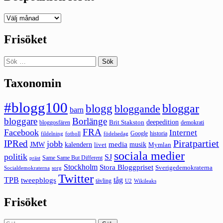
Deepedition
förut
Frisöket
Sök
efter:
Taxonomin
#blogg100
bloggar
blogg
bloggande
barn
bloggare
Borlänge
deepedition
Brit Stakston
bloggosfären
demokrati
FRA
Facebook
Internet
Google
historia
fildelning
fotboll
födelsedag
Piratpartiet
IPRed
jobb
kalendern
media
JMW
livet
musik
Mymlan
sociala medier
politik
SJ
Same Same But Different
präst
Stockholm
Stora Bloggpriset
Sverigedemokraterna
sorg
Socialdemokraterna
Twitter
TPB
tåg
tweepblogs
tävling
U2
Wikileaks
Frisöket
Sök