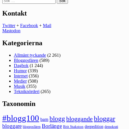
efter:
Kontakt
Twitter
+
Facebook
+
Mail
Mastodon
Kategorierna
Allmänt tyckande
(2 261)
Bloggosfären
(589)
Dagbok
(1 244)
Humor
(339)
Internet
(356)
Medier
(508)
Musik
(355)
Tekniknörderi
(265)
Taxonomin
#blogg100
bloggar
blogg
bloggande
barn
bloggare
Borlänge
deepedition
Brit Stakston
bloggosfären
demokrati