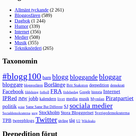
Allmänt tyckande
(2 261)
Bloggosfären
(589)
Dagbok
(1 244)
Humor
(339)
Internet
(356)
Medier
(508)
Musik
(355)
Tekniknörderi
(265)
Taxonomin
#blogg100
bloggar
blogg
bloggande
barn
bloggare
Borlänge
deepedition
Brit Stakston
bloggosfären
demokrati
FRA
Facebook
Internet
Google
historia
fildelning
fotboll
födelsedag
Piratpartiet
IPRed
jobb
kalendern
media
JMW
livet
musik
Mymlan
sociala medier
politik
SJ
Same Same But Different
präst
Stockholm
Stora Bloggpriset
Sverigedemokraterna
sorg
Socialdemokraterna
Twitter
TPB
tåg
tweepblogs
tävling
U2
Wikileaks
Deepedition förut