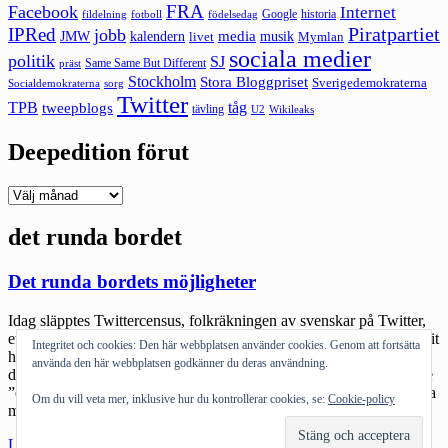
FRA
Facebook
Internet
Google
historia
fildelning
fotboll
födelsedag
Piratpartiet
IPRed
jobb
kalendern
media
JMW
livet
musik
Mymlan
sociala medier
politik
SJ
Same Same But Different
präst
Stockholm
Stora Bloggpriset
Sverigedemokraterna
sorg
Socialdemokraterna
Twitter
TPB
tåg
tweepblogs
tävling
U2
Wikileaks
Deepedition förut
Deepedition
förut
det runda bordet
Det runda bordets möjligheter
Idag släpptes Twittercensus, folkräkningen av svenskar på Twitter,
ett fantastiskt jobb av @hampusbrynolf. Diskussionen har alltid varit
Integritet och cookies: Den här webbplatsen använder cookies. Genom att fortsätta
hur mycket elit det finns på Twitter, hur kan sociala medier bli mer
använda den här webbplatsen godkänner du deras användning.
demokratiskt. En del av undersökningen visar att idag är det mindre
”elit” och mer medelsvensson som börjar att twittra. Idén om sociala
Om du vill veta mer, inklusive hur du kontrollerar cookies, se:
Cookie-policy
medier som ett […]
"Det
Läs mer