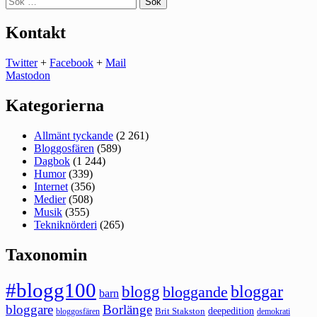
efter:
Kontakt
Twitter
+
Facebook
+
Mail
Mastodon
Kategorierna
Allmänt tyckande
(2 261)
Bloggosfären
(589)
Dagbok
(1 244)
Humor
(339)
Internet
(356)
Medier
(508)
Musik
(355)
Tekniknörderi
(265)
Taxonomin
#blogg100
bloggar
blogg
bloggande
barn
bloggare
Borlänge
deepedition
Brit Stakston
bloggosfären
demokrati