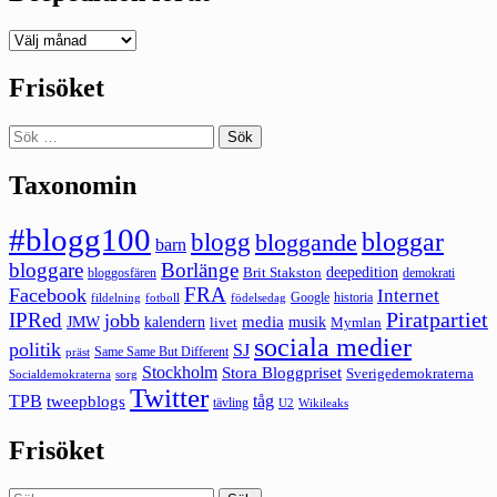
Deepedition
förut
Frisöket
Sök
efter:
Taxonomin
#blogg100
bloggar
blogg
bloggande
barn
bloggare
Borlänge
deepedition
Brit Stakston
bloggosfären
demokrati
FRA
Facebook
Internet
Google
historia
fildelning
fotboll
födelsedag
Piratpartiet
IPRed
jobb
kalendern
media
JMW
livet
musik
Mymlan
sociala medier
politik
SJ
Same Same But Different
präst
Stockholm
Stora Bloggpriset
Sverigedemokraterna
sorg
Socialdemokraterna
Twitter
TPB
tåg
tweepblogs
tävling
U2
Wikileaks
Frisöket
Sök