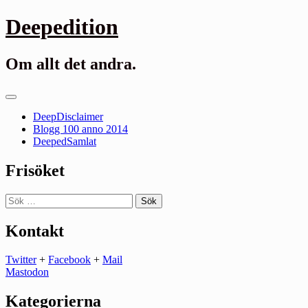
Gå
Deepedition
till
innehåll
Om allt det andra.
Primär
meny
DeepDisclaimer
Blogg 100 anno 2014
DeepedSamlat
Frisöket
Sök
efter:
Kontakt
Twitter
+
Facebook
+
Mail
Mastodon
Kategorierna