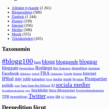
Allmänt tyckande
(2 261)
Bloggosfären
(589)
Dagbok
(1 244)
Humor
(339)
Internet
(356)
Medier
(508)
Musik
(355)
Tekniknörderi
(265)
Taxonomin
#blogg100
bloggar
blogg
bloggande
barn
bloggare
Borlänge
deepedition
Brit Stakston
bloggosfären
demokrati
FRA
Facebook
Internet
Google
historia
fildelning
fotboll
födelsedag
Piratpartiet
IPRed
jobb
kalendern
media
JMW
livet
musik
Mymlan
sociala medier
politik
SJ
Same Same But Different
präst
Stockholm
Stora Bloggpriset
Sverigedemokraterna
sorg
Socialdemokraterna
Twitter
TPB
tåg
tweepblogs
tävling
U2
Wikileaks
Deepedition förut