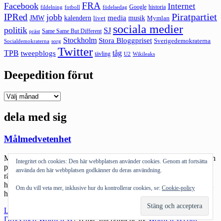
FRA
Facebook
Internet
Google
historia
fildelning
fotboll
födelsedag
Piratpartiet
IPRed
jobb
kalendern
media
JMW
livet
musik
Mymlan
sociala medier
politik
SJ
Same Same But Different
präst
Stockholm
Stora Bloggpriset
Sverigedemokraterna
sorg
Socialdemokraterna
Twitter
TPB
tåg
tweepblogs
tävling
U2
Wikileaks
Deepedition förut
Deepedition
förut
dela med sig
Målmedvetenhet
Målmedvetenhet. Det är ett ord jag tänkt på idag efter att jag var och
Integritet och cookies: Den här webbplatsen använder cookies. Genom att fortsätta
pratade sociala medier med tjejerna (man får kalla dem det – där ju
använda den här webbplatsen godkänner du deras användning.
rätt unga) i YFD – Ramona Karlssons initiativ för unga tjejer som
håller på med motorsport. Målmedvetenhet mitt i deras unga liv. Att
Om du vill veta mer, inklusive hur du kontrollerar cookies, se:
Cookie-policy
hålla på med något som få […]
"Målmedvetenhet"
Läs mer
Drivs med WordPress
|
Tema: Intergalactic av
WordPress.com
.