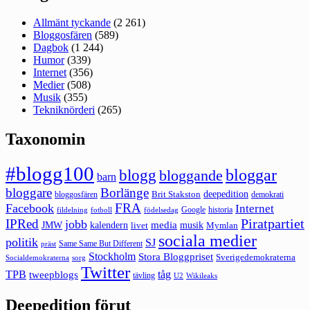
Allmänt tyckande
(2 261)
Bloggosfären
(589)
Dagbok
(1 244)
Humor
(339)
Internet
(356)
Medier
(508)
Musik
(355)
Tekniknörderi
(265)
Taxonomin
#blogg100
bloggar
blogg
bloggande
barn
bloggare
Borlänge
deepedition
Brit Stakston
bloggosfären
demokrati
FRA
Facebook
Internet
Google
historia
fildelning
fotboll
födelsedag
Piratpartiet
IPRed
jobb
kalendern
media
JMW
livet
musik
Mymlan
sociala medier
politik
SJ
Same Same But Different
präst
Stockholm
Stora Bloggpriset
Sverigedemokraterna
sorg
Socialdemokraterna
Twitter
TPB
tåg
tweepblogs
tävling
U2
Wikileaks
Deepedition förut