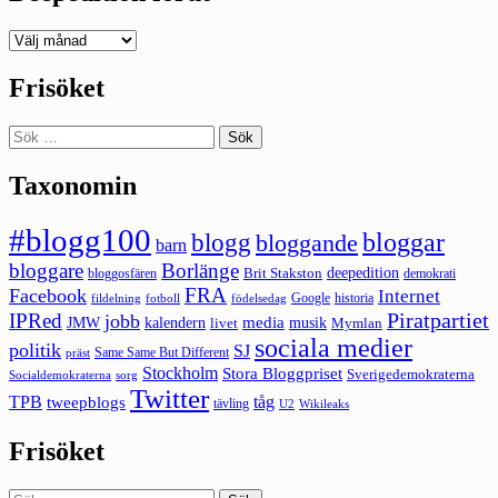
Deepedition
förut
Frisöket
Sök
efter:
Taxonomin
#blogg100
bloggar
blogg
bloggande
barn
bloggare
Borlänge
deepedition
Brit Stakston
bloggosfären
demokrati
FRA
Facebook
Internet
Google
historia
fildelning
fotboll
födelsedag
Piratpartiet
IPRed
jobb
kalendern
media
JMW
livet
musik
Mymlan
sociala medier
politik
SJ
Same Same But Different
präst
Stockholm
Stora Bloggpriset
Sverigedemokraterna
sorg
Socialdemokraterna
Twitter
TPB
tåg
tweepblogs
tävling
U2
Wikileaks
Frisöket
Sök