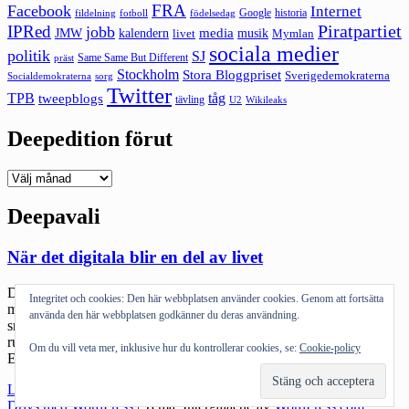
FRA
Facebook
Internet
Google
historia
fildelning
fotboll
födelsedag
Piratpartiet
IPRed
jobb
kalendern
media
JMW
livet
musik
Mymlan
sociala medier
politik
SJ
Same Same But Different
präst
Stockholm
Stora Bloggpriset
Sverigedemokraterna
sorg
Socialdemokraterna
Twitter
TPB
tåg
tweepblogs
tävling
U2
Wikileaks
Deepedition förut
Deepedition
förut
Deepavali
När det digitala blir en del av livet
Det har blivit lite uppmärksamhet runt att jag bytte bort mitt ena
Integritet och cookies: Den här webbplatsen använder cookies. Genom att fortsätta
mellannamn till min handle. Kul och samtidigt lite oväntat. Eller
använda den här webbplatsen godkänner du deras användning.
snarare så inser jag att min förflugna idé – delvis född ur irritation
runt PRVs hantering av mitt företagsnamn – faktiskt är lite speciellt.
Om du vill veta mer, inklusive hur du kontrollerar cookies, se:
Cookie-policy
Efter att jag valt att göra den ganska svåra […]
"När
Läs mer
det
Drivs med WordPress
|
Tema: Intergalactic av
WordPress.com
.