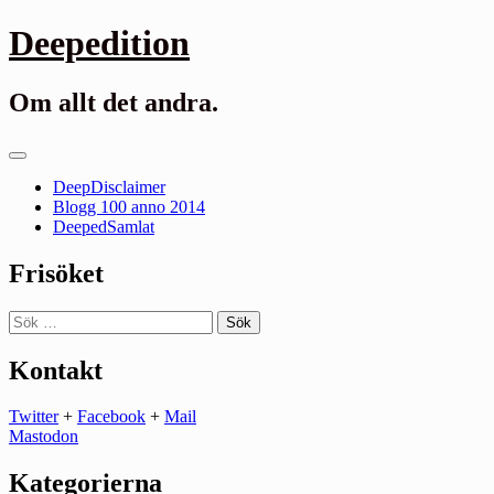
Gå
Deepedition
till
innehåll
Om allt det andra.
Primär
meny
DeepDisclaimer
Blogg 100 anno 2014
DeepedSamlat
Frisöket
Sök
efter:
Kontakt
Twitter
+
Facebook
+
Mail
Mastodon
Kategorierna