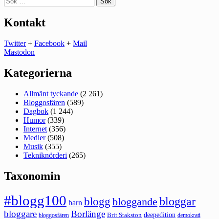
efter:
Kontakt
Twitter
+
Facebook
+
Mail
Mastodon
Kategorierna
Allmänt tyckande
(2 261)
Bloggosfären
(589)
Dagbok
(1 244)
Humor
(339)
Internet
(356)
Medier
(508)
Musik
(355)
Tekniknörderi
(265)
Taxonomin
#blogg100
bloggar
blogg
bloggande
barn
bloggare
Borlänge
deepedition
Brit Stakston
bloggosfären
demokrati