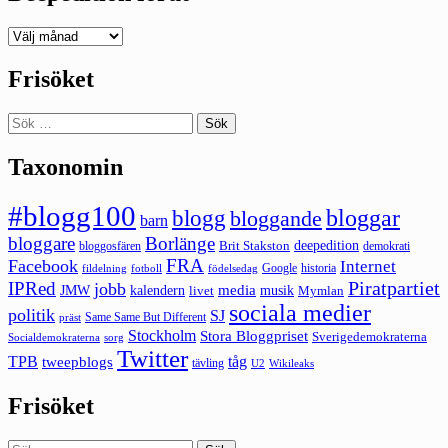
Deepedition
förut
Frisöket
Sök
efter:
Taxonomin
#blogg100
bloggar
blogg
bloggande
barn
bloggare
Borlänge
deepedition
Brit Stakston
bloggosfären
demokrati
FRA
Facebook
Internet
Google
historia
fildelning
fotboll
födelsedag
Piratpartiet
IPRed
jobb
kalendern
media
JMW
livet
musik
Mymlan
sociala medier
politik
SJ
Same Same But Different
präst
Stockholm
Stora Bloggpriset
Sverigedemokraterna
sorg
Socialdemokraterna
Twitter
TPB
tåg
tweepblogs
tävling
U2
Wikileaks
Frisöket
Sök