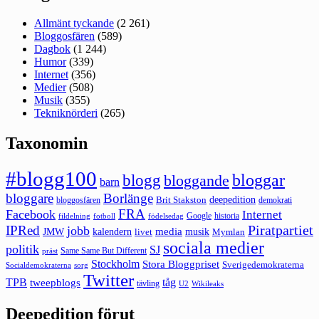
Allmänt tyckande
(2 261)
Bloggosfären
(589)
Dagbok
(1 244)
Humor
(339)
Internet
(356)
Medier
(508)
Musik
(355)
Tekniknörderi
(265)
Taxonomin
#blogg100
bloggar
blogg
bloggande
barn
bloggare
Borlänge
deepedition
Brit Stakston
bloggosfären
demokrati
FRA
Facebook
Internet
Google
historia
fildelning
fotboll
födelsedag
Piratpartiet
IPRed
jobb
kalendern
media
JMW
livet
musik
Mymlan
sociala medier
politik
SJ
Same Same But Different
präst
Stockholm
Stora Bloggpriset
Sverigedemokraterna
sorg
Socialdemokraterna
Twitter
TPB
tåg
tweepblogs
tävling
U2
Wikileaks
Deepedition förut