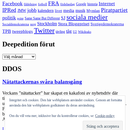
FRA
Facebook
Internet
Google
historia
fildelning
fotboll
födelsedag
Piratpartiet
IPRed
jobb
kalendern
media
JMW
livet
musik
Mymlan
sociala medier
politik
SJ
Same Same But Different
präst
Stockholm
Stora Bloggpriset
Sverigedemokraterna
sorg
Socialdemokraterna
Twitter
TPB
tåg
tweepblogs
tävling
U2
Wikileaks
Deepedition förut
Deepedition
förut
DDOS
Nätattackernas svåra balansgång
Veckans ”nätattacker” har skapat en kakafoni av nyhetsdriv där
tidningarna accelererar i domedagsprofetior runt Anonymous olika
Integritet och cookies: Den här webbplatsen använder cookies. Genom att fortsätta
uttalanden och hot om nya attacker. Andra väljer att satsa på moteld.
använda den här webbplatsen godkänner du deras användning.
Felaktiga definitioner och FUD-aktiga uttalanden står som spön i
backen. Det som många journalister inte riktigt förstår är att
Om du vill veta mer, inklusive hur du kontrollerar cookies, se:
Cookie-policy
Anonymous inte är en organisation av klassiskt snitt. […]
"Nätattackernas
Läs mer