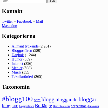
efter:
Kontakt
Twitter
+
Facebook
+
Mail
Mastodon
Kategorierna
Allmänt tyckande
(2 261)
Bloggosfären
(589)
Dagbok
(1 244)
Humor
(339)
Internet
(356)
Medier
(508)
Musik
(355)
Tekniknörderi
(265)
Taxonomin
#blogg100
bloggar
blogg
bloggande
barn
bloggare
Borlänge
deepedition
Brit Stakston
bloggosfären
demokrati