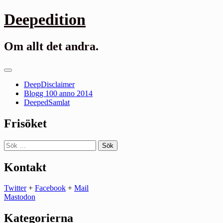
Gå
Deepedition
till
innehåll
Om allt det andra.
Primär
meny
DeepDisclaimer
Blogg 100 anno 2014
DeepedSamlat
Frisöket
Sök
efter:
Kontakt
Twitter
+
Facebook
+
Mail
Mastodon
Kategorierna