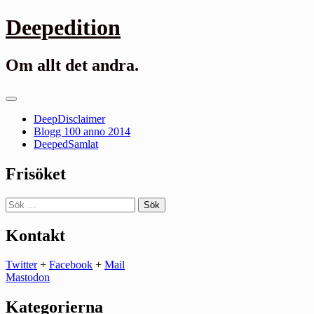
Gå
Deepedition
till
innehåll
Om allt det andra.
Primär
meny
DeepDisclaimer
Blogg 100 anno 2014
DeepedSamlat
Frisöket
Sök
efter:
Kontakt
Twitter
+
Facebook
+
Mail
Mastodon
Kategorierna