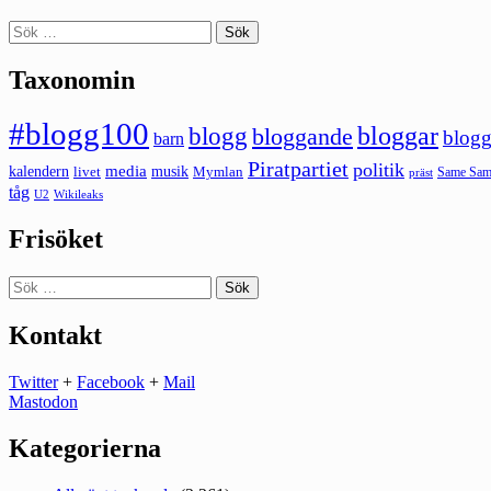
Sök
efter:
Taxonomin
#blogg100
bloggar
blogg
bloggande
blogg
barn
Piratpartiet
politik
kalendern
media
livet
musik
Mymlan
Same Same
präst
tåg
U2
Wikileaks
Frisöket
Sök
efter:
Kontakt
Twitter
+
Facebook
+
Mail
Mastodon
Kategorierna