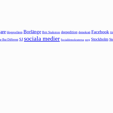
are
Borlänge
Facebook
deepedition
Brit Stakston
bloggosfären
demokrati
fi
sociala medier
SJ
Stockholm
St
 But Different
sorg
Socialdemokraterna