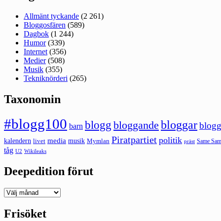
Allmänt tyckande
(2 261)
Bloggosfären
(589)
Dagbok
(1 244)
Humor
(339)
Internet
(356)
Medier
(508)
Musik
(355)
Tekniknörderi
(265)
Taxonomin
#blogg100
bloggar
blogg
bloggande
blogg
barn
Piratpartiet
politik
kalendern
media
livet
musik
Mymlan
Same Same
präst
tåg
U2
Wikileaks
Deepedition förut
Deepedition
förut
Frisöket