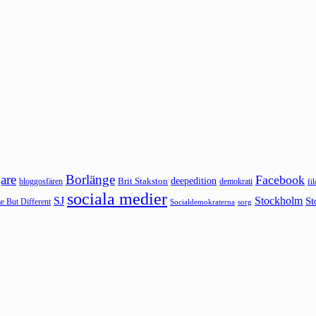
are
Borlänge
Facebook
deepedition
Brit Stakston
bloggosfären
demokrati
fi
sociala medier
SJ
Stockholm
St
 But Different
sorg
Socialdemokraterna