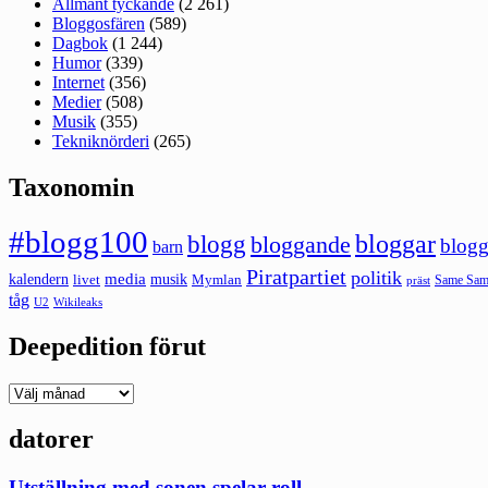
Allmänt tyckande
(2 261)
Bloggosfären
(589)
Dagbok
(1 244)
Humor
(339)
Internet
(356)
Medier
(508)
Musik
(355)
Tekniknörderi
(265)
Taxonomin
#blogg100
bloggar
blogg
bloggande
blogg
barn
Piratpartiet
politik
kalendern
media
livet
musik
Mymlan
Same Same
präst
tåg
U2
Wikileaks
Deepedition förut
Deepedition
förut
datorer
Utställning med sonen spelar roll