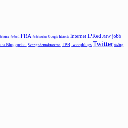
FRA
IPRed
jobb
Internet
JMW
Google
historia
ldelning
fotboll
födelsedag
Twitter
ora Bloggpriset
TPB
tweepblogs
Sverigedemokraterna
tävling