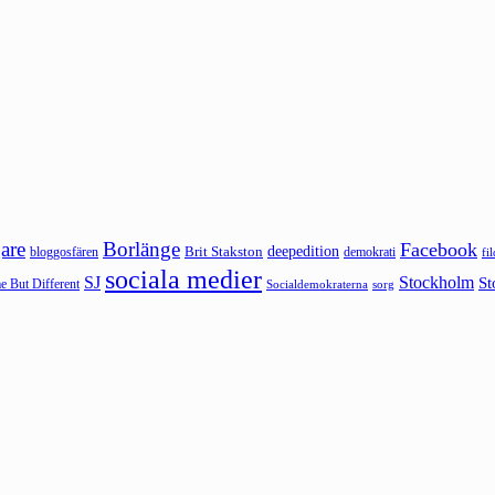
are
Borlänge
Facebook
deepedition
Brit Stakston
bloggosfären
demokrati
fi
sociala medier
SJ
Stockholm
St
 But Different
sorg
Socialdemokraterna