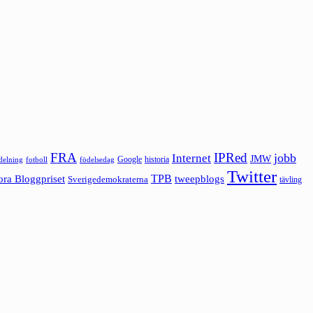
FRA
IPRed
jobb
Internet
JMW
Google
historia
ldelning
fotboll
födelsedag
Twitter
ora Bloggpriset
TPB
tweepblogs
Sverigedemokraterna
tävling