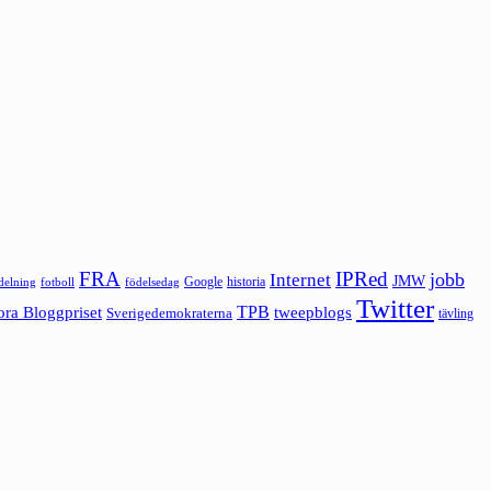
FRA
IPRed
jobb
Internet
JMW
Google
historia
ldelning
fotboll
födelsedag
Twitter
ora Bloggpriset
TPB
tweepblogs
Sverigedemokraterna
tävling