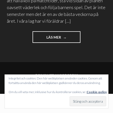
att hålla koll på matchtider, stå vid sidan av planen
oavsett väderlek och följa barnens spel. Det är inte
semester men det är en av de bästa veckorna på
året. I våra lag har vi föräldrar […]
"ATT
LÄS MER
VARA
FOTBOLLSFÖRÄLDER"
DRIVS MED WORDPRESS
Integritet och cookies: Den här webbplatsen använder cookies. Genom att
TEMA: INTERGALACTIC AV
WORDPRESS.COM
.
fortsätta använda den här webbplatsen godkänner du deras användning.
Om du vill veta mer, inklusive hur du kontrollerar cookies, se:
Cookie-policy