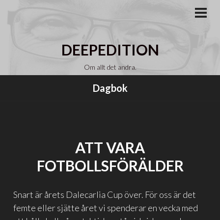
Gå
till
PRI
MEN
innehåll
DEEPEDITION
Om allt det andra.
Dagbok
ATT VARA
FOTBOLLSFÖRÄLDER
Snart är årets Dalecarlia Cup över. För oss är det
femte eller sjätte året vi spenderar en vecka med