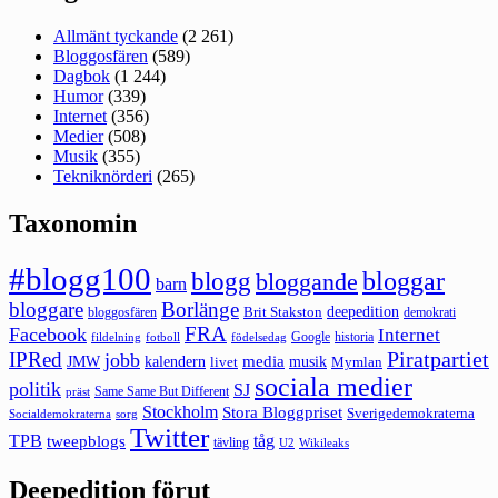
Allmänt tyckande
(2 261)
Bloggosfären
(589)
Dagbok
(1 244)
Humor
(339)
Internet
(356)
Medier
(508)
Musik
(355)
Tekniknörderi
(265)
Taxonomin
#blogg100
bloggar
blogg
bloggande
barn
bloggare
Borlänge
deepedition
Brit Stakston
bloggosfären
demokrati
FRA
Facebook
Internet
Google
historia
fildelning
fotboll
födelsedag
Piratpartiet
IPRed
jobb
kalendern
media
JMW
livet
musik
Mymlan
sociala medier
politik
SJ
Same Same But Different
präst
Stockholm
Stora Bloggpriset
Sverigedemokraterna
sorg
Socialdemokraterna
Twitter
TPB
tåg
tweepblogs
tävling
U2
Wikileaks
Deepedition förut