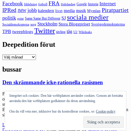
FRA
Facebook
Internet
Google
historia
fildelning
fotboll
födelsedag
Piratpartiet
IPRed
jobb
kalendern
media
JMW
livet
musik
Mymlan
sociala medier
politik
SJ
Same Same But Different
präst
Stockholm
Stora Bloggpriset
Sverigedemokraterna
sorg
Socialdemokraterna
Twitter
TPB
tåg
tweepblogs
tävling
U2
Wikileaks
Deepedition förut
Deepedition
förut
bussar
Den skrämmande icke-rationella rasismen
Frågan är vilken rasism som är värst. Den som på något sätt har en,
Integritet och cookies: Den här webbplatsen använder cookies. Genom att fortsätta
om än moralisk, idiotisk whatever logik i sig eller sån som bara
använda den här webbplatsen godkänner du deras användning.
stannar med ett enda stort varför? När jag läser om både
Eckerölinjen och Viking Line-bussarna så är det det sistnämnda som
Om du vill veta mer, inklusive hur du kontrollerar cookies, se:
Cookie-policy
slår mig. Självklart är det en skrämmande metafor […]
"Den
Läs mer
skrämmande
Drivs med WordPress
|
Tema: Intergalactic av
WordPress.com
.