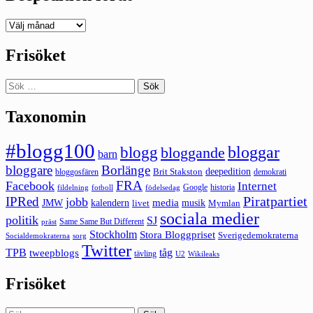
Deepedition
förut
Frisöket
Sök
efter:
Taxonomin
#blogg100
bloggar
blogg
bloggande
barn
bloggare
Borlänge
deepedition
Brit Stakston
bloggosfären
demokrati
FRA
Facebook
Internet
Google
historia
fildelning
fotboll
födelsedag
Piratpartiet
IPRed
jobb
kalendern
media
JMW
livet
musik
Mymlan
sociala medier
politik
SJ
Same Same But Different
präst
Stockholm
Stora Bloggpriset
Sverigedemokraterna
sorg
Socialdemokraterna
Twitter
TPB
tåg
tweepblogs
tävling
U2
Wikileaks
Frisöket
Sök