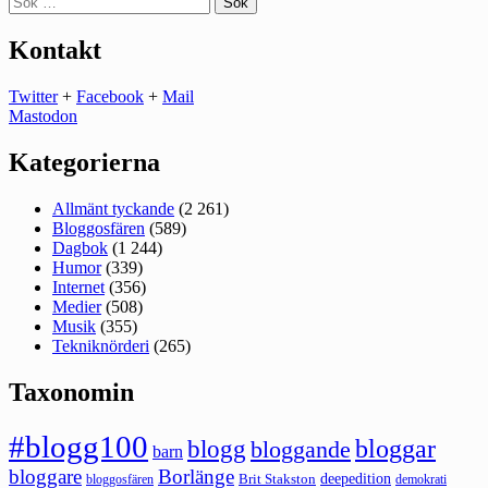
efter:
Kontakt
Twitter
+
Facebook
+
Mail
Mastodon
Kategorierna
Allmänt tyckande
(2 261)
Bloggosfären
(589)
Dagbok
(1 244)
Humor
(339)
Internet
(356)
Medier
(508)
Musik
(355)
Tekniknörderi
(265)
Taxonomin
#blogg100
bloggar
blogg
bloggande
barn
bloggare
Borlänge
deepedition
Brit Stakston
bloggosfären
demokrati