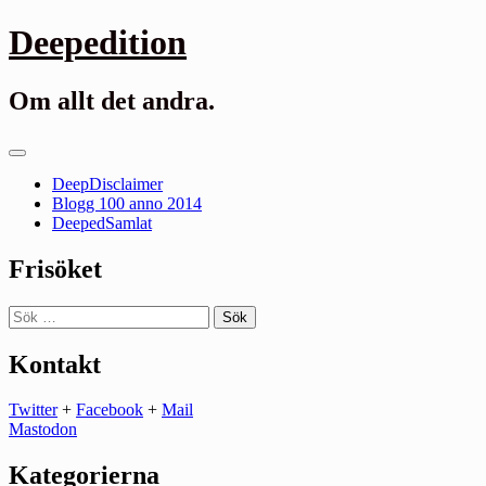
Gå
Deepedition
till
innehåll
Om allt det andra.
Primär
meny
DeepDisclaimer
Blogg 100 anno 2014
DeepedSamlat
Frisöket
Sök
efter:
Kontakt
Twitter
+
Facebook
+
Mail
Mastodon
Kategorierna