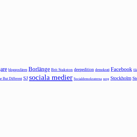
are
Borlänge
Facebook
deepedition
Brit Stakston
bloggosfären
demokrati
fi
sociala medier
SJ
Stockholm
St
 But Different
sorg
Socialdemokraterna