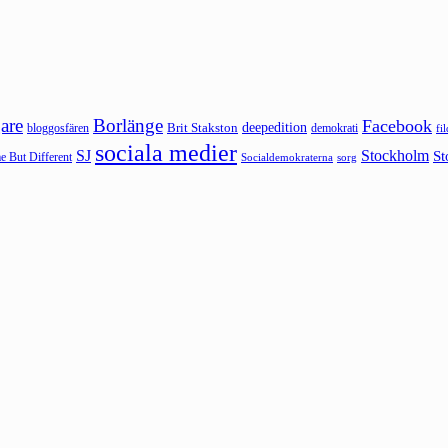
are
Borlänge
Facebook
deepedition
Brit Stakston
bloggosfären
demokrati
fi
sociala medier
SJ
Stockholm
St
 But Different
sorg
Socialdemokraterna