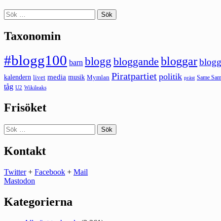
Sök
efter:
Taxonomin
#blogg100
bloggar
blogg
bloggande
blogg
barn
Piratpartiet
politik
kalendern
media
livet
musik
Mymlan
Same Same
präst
tåg
U2
Wikileaks
Frisöket
Sök
efter:
Kontakt
Twitter
+
Facebook
+
Mail
Mastodon
Kategorierna