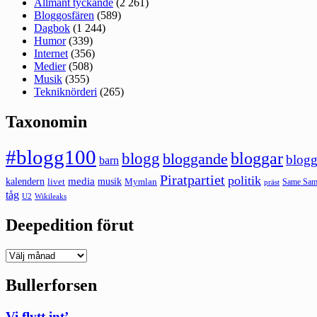
Allmänt tyckande
(2 261)
Bloggosfären
(589)
Dagbok
(1 244)
Humor
(339)
Internet
(356)
Medier
(508)
Musik
(355)
Tekniknörderi
(265)
Taxonomin
#blogg100
bloggar
blogg
bloggande
blogg
barn
Piratpartiet
politik
kalendern
media
livet
musik
Mymlan
Same Same
präst
tåg
U2
Wikileaks
Deepedition förut
Deepedition
förut
Bullerforsen
Vi flytt int’