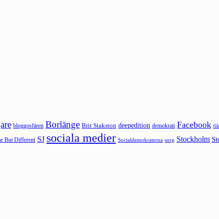
are
Borlänge
Facebook
deepedition
Brit Stakston
bloggosfären
demokrati
fi
sociala medier
SJ
Stockholm
St
 But Different
sorg
Socialdemokraterna