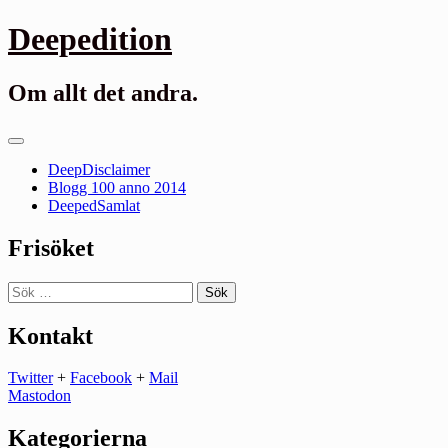
Gå
Deepedition
till
innehåll
Om allt det andra.
Primär
meny
DeepDisclaimer
Blogg 100 anno 2014
DeepedSamlat
Frisöket
Sök
efter:
Kontakt
Twitter
+
Facebook
+
Mail
Mastodon
Kategorierna