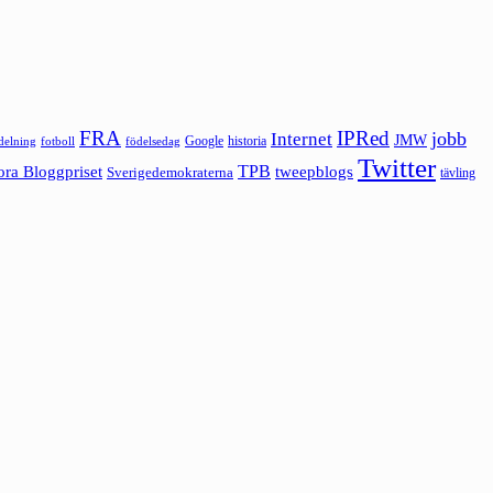
FRA
IPRed
jobb
Internet
JMW
Google
historia
ldelning
fotboll
födelsedag
Twitter
ora Bloggpriset
TPB
tweepblogs
Sverigedemokraterna
tävling