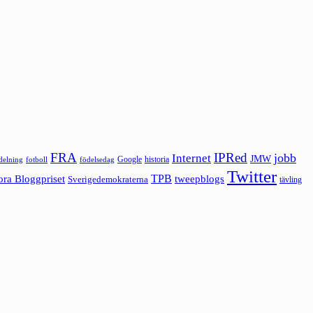
FRA
IPRed
jobb
Internet
JMW
Google
historia
ldelning
fotboll
födelsedag
Twitter
ora Bloggpriset
TPB
tweepblogs
Sverigedemokraterna
tävling