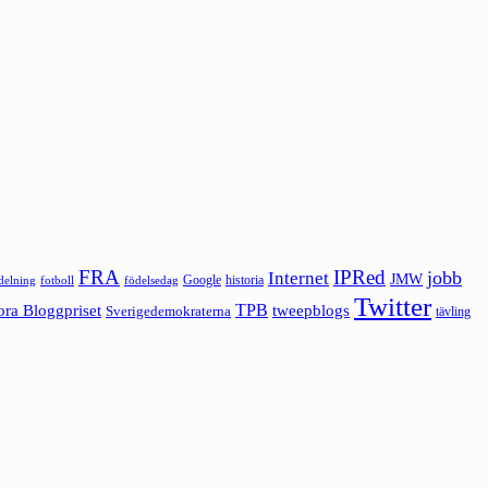
FRA
IPRed
jobb
Internet
JMW
Google
historia
ldelning
fotboll
födelsedag
Twitter
ora Bloggpriset
TPB
tweepblogs
Sverigedemokraterna
tävling