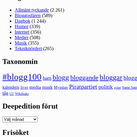
Allmänt tyckande
(2 261)
Bloggosfären
(589)
Dagbok
(1 244)
Humor
(339)
Internet
(356)
Medier
(508)
Musik
(355)
Tekniknörderi
(265)
Taxonomin
#blogg100
bloggar
blogg
bloggande
blogg
barn
Piratpartiet
politik
kalendern
media
livet
musik
Mymlan
Same Same
präst
tåg
U2
Wikileaks
Deepedition förut
Deepedition
förut
Frisöket