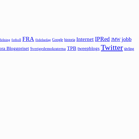
FRA
IPRed
jobb
Internet
JMW
Google
historia
ldelning
fotboll
födelsedag
Twitter
ora Bloggpriset
TPB
tweepblogs
Sverigedemokraterna
tävling