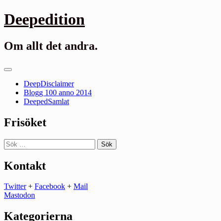
Gå
Deepedition
till
innehåll
Om allt det andra.
Primär
meny
DeepDisclaimer
Blogg 100 anno 2014
DeepedSamlat
Frisöket
Sök
efter:
Kontakt
Twitter
+
Facebook
+
Mail
Mastodon
Kategorierna