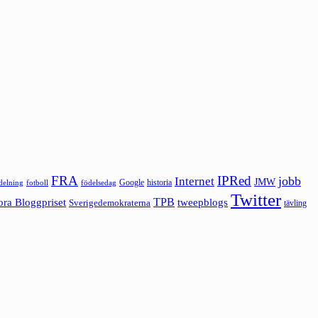
FRA
IPRed
jobb
Internet
JMW
Google
historia
ldelning
fotboll
födelsedag
Twitter
ora Bloggpriset
TPB
tweepblogs
Sverigedemokraterna
tävling