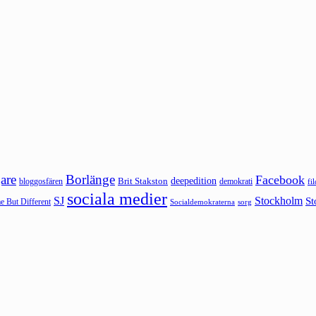
are
Borlänge
Facebook
deepedition
Brit Stakston
bloggosfären
demokrati
fi
sociala medier
SJ
Stockholm
St
 But Different
sorg
Socialdemokraterna