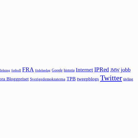
FRA
IPRed
jobb
Internet
JMW
Google
historia
ldelning
fotboll
födelsedag
Twitter
ora Bloggpriset
TPB
tweepblogs
Sverigedemokraterna
tävling