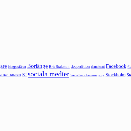
are
Borlänge
Facebook
deepedition
Brit Stakston
bloggosfären
demokrati
fi
sociala medier
SJ
Stockholm
St
 But Different
sorg
Socialdemokraterna