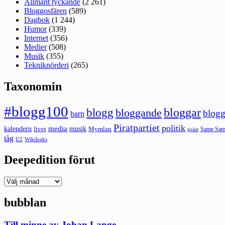
Allmänt tyckande
(2 261)
Bloggosfären
(589)
Dagbok
(1 244)
Humor
(339)
Internet
(356)
Medier
(508)
Musik
(355)
Tekniknörderi
(265)
Taxonomin
#blogg100
bloggar
blogg
bloggande
blogg
barn
Piratpartiet
politik
kalendern
media
livet
musik
Mymlan
Same Same
präst
tåg
U2
Wikileaks
Deepedition förut
Deepedition
förut
bubblan
Till minne av Johan Lange