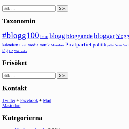
Sök
efter:
Taxonomin
#blogg100
bloggar
blogg
bloggande
blogg
barn
Piratpartiet
politik
kalendern
media
livet
musik
Mymlan
Same Same
präst
tåg
U2
Wikileaks
Frisöket
Sök
efter:
Kontakt
Twitter
+
Facebook
+
Mail
Mastodon
Kategorierna