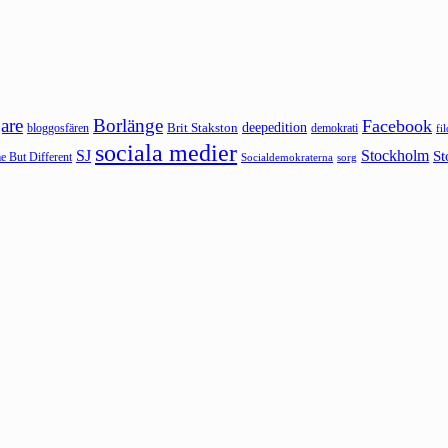
are
Borlänge
Facebook
deepedition
Brit Stakston
bloggosfären
demokrati
fi
sociala medier
SJ
Stockholm
St
 But Different
sorg
Socialdemokraterna