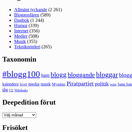
Allmänt tyckande
(2 261)
Bloggosfären
(589)
Dagbok
(1 244)
Humor
(339)
Internet
(356)
Medier
(508)
Musik
(355)
Tekniknörderi
(265)
Taxonomin
#blogg100
bloggar
blogg
bloggande
blogg
barn
Piratpartiet
politik
kalendern
media
livet
musik
Mymlan
Same Same
präst
tåg
U2
Wikileaks
Deepedition förut
Deepedition
förut
Frisöket