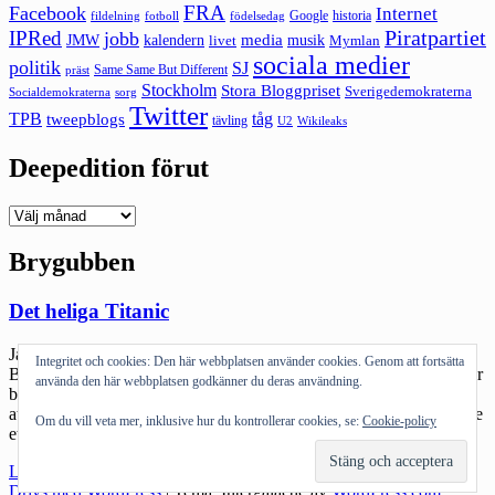
FRA
Facebook
Internet
Google
historia
fildelning
fotboll
födelsedag
Piratpartiet
IPRed
jobb
kalendern
media
JMW
livet
musik
Mymlan
sociala medier
politik
SJ
Same Same But Different
präst
Stockholm
Stora Bloggpriset
Sverigedemokraterna
sorg
Socialdemokraterna
Twitter
TPB
tåg
tweepblogs
tävling
U2
Wikileaks
Deepedition förut
Deepedition
förut
Brygubben
Det heliga Titanic
Jag trodde jag skulle få hjärnblödning när jag läste hur min vän
Integritet och cookies: Den här webbplatsen använder cookies. Genom att fortsätta
Brygubben blivit refuserad i ett av kyrkomötets programblad. Varför
använda den här webbplatsen godkänner du deras användning.
bryr jag mig? Jag vet ärligt talat inte – men jag blir förbannad intill
att vilja slå sönder något. Nånstans djupt inne i mig finns fortfarande
Om du vill veta mer, inklusive hur du kontrollerar cookies, se:
Cookie-policy
ett minne, ett sorts ärr av den passion, […]
"Det
Läs mer
heliga
Drivs med WordPress
|
Tema: Intergalactic av
WordPress.com
.