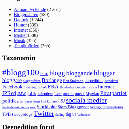
Allmänt tyckande
(2 261)
Bloggosfären
(589)
Dagbok
(1 244)
Humor
(339)
Internet
(356)
Medier
(508)
Musik
(355)
Tekniknörderi
(265)
Taxonomin
#blogg100
bloggar
blogg
bloggande
barn
bloggare
Borlänge
deepedition
Brit Stakston
bloggosfären
demokrati
FRA
Facebook
Internet
Google
historia
fildelning
fotboll
födelsedag
Piratpartiet
IPRed
jobb
kalendern
media
JMW
livet
musik
Mymlan
sociala medier
politik
SJ
Same Same But Different
präst
Stockholm
Stora Bloggpriset
Sverigedemokraterna
sorg
Socialdemokraterna
Twitter
TPB
tåg
tweepblogs
tävling
U2
Wikileaks
Deepedition förut