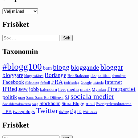
Deepedition
förut
Frisöket
Sök
efter:
Taxonomin
#blogg100
bloggar
blogg
bloggande
barn
bloggare
Borlänge
deepedition
Brit Stakston
bloggosfären
demokrati
FRA
Facebook
Internet
Google
historia
fildelning
fotboll
födelsedag
Piratpartiet
IPRed
jobb
kalendern
media
JMW
livet
musik
Mymlan
sociala medier
politik
SJ
Same Same But Different
präst
Stockholm
Stora Bloggpriset
Sverigedemokraterna
sorg
Socialdemokraterna
Twitter
TPB
tåg
tweepblogs
tävling
U2
Wikileaks
Frisöket
Sök