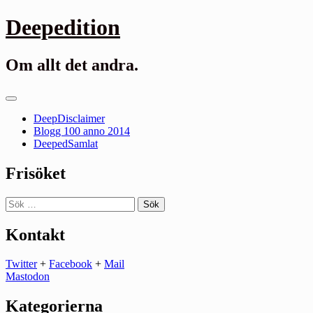
Gå
Deepedition
till
innehåll
Om allt det andra.
Primär
meny
DeepDisclaimer
Blogg 100 anno 2014
DeepedSamlat
Frisöket
Sök
efter:
Kontakt
Twitter
+
Facebook
+
Mail
Mastodon
Kategorierna