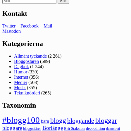
efter:
Kontakt
Twitter
+
Facebook
+
Mail
Mastodon
Kategorierna
Allmänt tyckande
(2 261)
Bloggosfären
(589)
Dagbok
(1 244)
Humor
(339)
Internet
(356)
Medier
(508)
Musik
(355)
Tekniknörderi
(265)
Taxonomin
#blogg100
bloggar
blogg
bloggande
barn
bloggare
Borlänge
deepedition
Brit Stakston
bloggosfären
demokrati