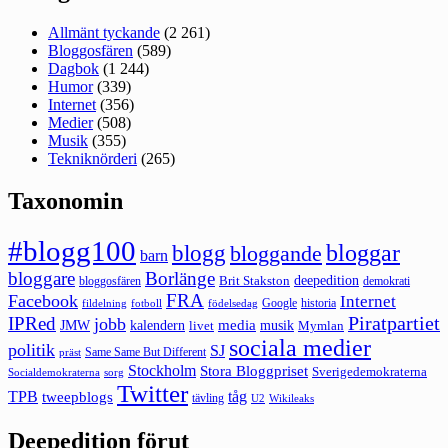
Allmänt tyckande
(2 261)
Bloggosfären
(589)
Dagbok
(1 244)
Humor
(339)
Internet
(356)
Medier
(508)
Musik
(355)
Tekniknörderi
(265)
Taxonomin
#blogg100
bloggar
blogg
bloggande
barn
bloggare
Borlänge
deepedition
Brit Stakston
bloggosfären
demokrati
FRA
Facebook
Internet
Google
historia
fildelning
fotboll
födelsedag
Piratpartiet
IPRed
jobb
kalendern
media
JMW
livet
musik
Mymlan
sociala medier
politik
SJ
Same Same But Different
präst
Stockholm
Stora Bloggpriset
Sverigedemokraterna
sorg
Socialdemokraterna
Twitter
TPB
tåg
tweepblogs
tävling
U2
Wikileaks
Deepedition förut