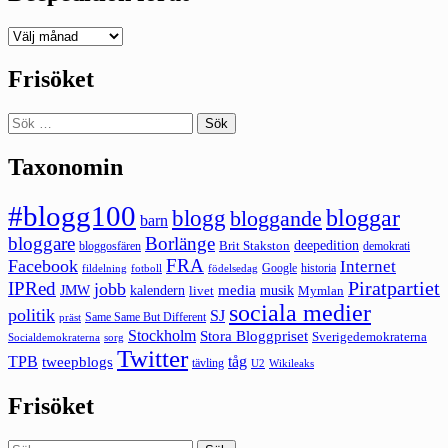
Deepedition
förut
Frisöket
Sök
efter:
Taxonomin
#blogg100
bloggar
blogg
bloggande
barn
bloggare
Borlänge
deepedition
Brit Stakston
bloggosfären
demokrati
FRA
Facebook
Internet
Google
historia
fildelning
fotboll
födelsedag
Piratpartiet
IPRed
jobb
kalendern
media
JMW
livet
musik
Mymlan
sociala medier
politik
SJ
Same Same But Different
präst
Stockholm
Stora Bloggpriset
Sverigedemokraterna
sorg
Socialdemokraterna
Twitter
TPB
tåg
tweepblogs
tävling
U2
Wikileaks
Frisöket
Sök