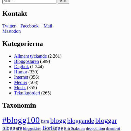
efter:
Kontakt
Twitter
+
Facebook
+
Mail
Mastodon
Kategorierna
Allmänt tyckande
(2 261)
Bloggosfären
(589)
Dagbok
(1 244)
Humor
(339)
Internet
(356)
Medier
(508)
Musik
(355)
Tekniknörderi
(265)
Taxonomin
#blogg100
bloggar
blogg
bloggande
barn
bloggare
Borlänge
deepedition
Brit Stakston
bloggosfären
demokrati