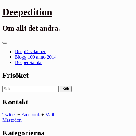
Gå
Deepedition
till
innehåll
Om allt det andra.
Primär
meny
DeepDisclaimer
Blogg 100 anno 2014
DeepedSamlat
Frisöket
Sök
efter:
Kontakt
Twitter
+
Facebook
+
Mail
Mastodon
Kategorierna