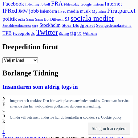
FRA
Facebook
Internet
Google
historia
fildelning
fotboll
födelsedag
Piratpartiet
IPRed
jobb
kalendern
media
JMW
livet
musik
Mymlan
sociala medier
politik
SJ
Same Same But Different
präst
Stockholm
Stora Bloggpriset
Sverigedemokraterna
sorg
Socialdemokraterna
Twitter
TPB
tåg
tweepblogs
tävling
U2
Wikileaks
Deepedition förut
Deepedition
förut
Borlänge Tidning
Insändaren som aldrig togs in
Ni vet såna där snabba nyhetsmedier typ cellulosa-versionen av
Integritet och cookies: Den här webbplatsen använder cookies. Genom att fortsätta
Borlänge Tidning… Jag skrev en insändare som svar på en FUD-
använda den här webbplatsen godkänner du deras användning.
artikel om att man minsann ska passa sig för att skriva på Facebook
mm om man är på semester. Den diskussionen är så trött och ingen
Om du vill veta mer, inklusive hur du kontrollerar cookies, se:
Cookie-policy
kan presentera några som helst bevis på att det faktiskt […]
"Insändaren
Läs mer
som
Drivs med WordPress
|
Tema: Intergalactic av
WordPress.com
.