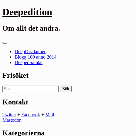
Gå
Deepedition
till
innehåll
Om allt det andra.
Primär
meny
DeepDisclaimer
Blogg 100 anno 2014
DeepedSamlat
Frisöket
Sök
efter:
Kontakt
Twitter
+
Facebook
+
Mail
Mastodon
Kategorierna