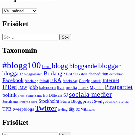
Deepedition
förut
Frisöket
Sök
efter:
Taxonomin
#blogg100
bloggar
blogg
bloggande
barn
bloggare
Borlänge
deepedition
Brit Stakston
bloggosfären
demokrati
FRA
Facebook
Internet
Google
historia
fildelning
fotboll
födelsedag
Piratpartiet
IPRed
jobb
kalendern
media
JMW
livet
musik
Mymlan
sociala medier
politik
SJ
Same Same But Different
präst
Stockholm
Stora Bloggpriset
Sverigedemokraterna
sorg
Socialdemokraterna
Twitter
TPB
tåg
tweepblogs
tävling
U2
Wikileaks
Frisöket
Sök