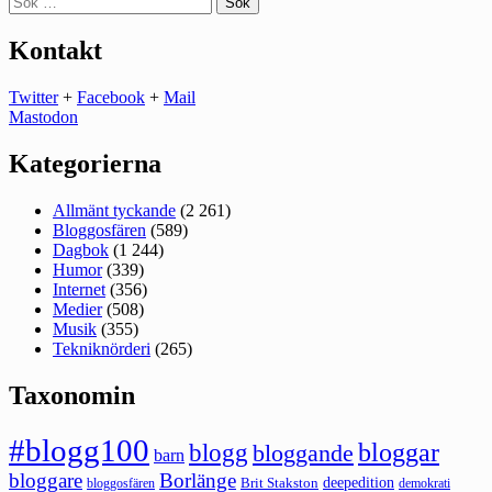
efter:
Kontakt
Twitter
+
Facebook
+
Mail
Mastodon
Kategorierna
Allmänt tyckande
(2 261)
Bloggosfären
(589)
Dagbok
(1 244)
Humor
(339)
Internet
(356)
Medier
(508)
Musik
(355)
Tekniknörderi
(265)
Taxonomin
#blogg100
bloggar
blogg
bloggande
barn
bloggare
Borlänge
deepedition
Brit Stakston
bloggosfären
demokrati