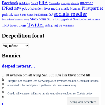
FRA
Facebook
Internet
Google
historia
fildelning
fotboll
födelsedag
Piratpartiet
IPRed
jobb
kalendern
media
JMW
livet
musik
Mymlan
sociala medier
politik
SJ
Same Same But Different
präst
Stockholm
Stora Bloggpriset
Sverigedemokraterna
sorg
Socialdemokraterna
Twitter
TPB
tåg
tweepblogs
tävling
U2
Wikileaks
Deepedition förut
Deepedition
förut
Bonnier
deeped noterar…
…att nyheten om att Aung San Suu Kyi åter blivit dömd till
husarrest av Burmas regering inte direkt läggs högt upp varken i
Integritet och cookies: Den här webbplatsen använder cookies. Genom att fortsätta
nyhetssändningar eller hos tidningarna. Integritet och frihet har lite
använda den här webbplatsen godkänner du deras användning.
värde jämfört med gangsterkrig och prinsessförlovningar. Till och
med den fullkomligt fabulösa PR-bubblan Lars Kepler var mer
Om du vill veta mer, inklusive hur du kontrollerar cookies, se:
Cookie-policy
intressant. …att britter anser att riffet […]
"deeped
Läs mer