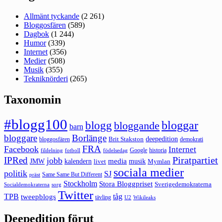
Allmänt tyckande
(2 261)
Bloggosfären
(589)
Dagbok
(1 244)
Humor
(339)
Internet
(356)
Medier
(508)
Musik
(355)
Tekniknörderi
(265)
Taxonomin
#blogg100
bloggar
blogg
bloggande
barn
bloggare
Borlänge
deepedition
Brit Stakston
bloggosfären
demokrati
FRA
Facebook
Internet
Google
historia
fildelning
fotboll
födelsedag
Piratpartiet
IPRed
jobb
kalendern
media
JMW
livet
musik
Mymlan
sociala medier
politik
SJ
Same Same But Different
präst
Stockholm
Stora Bloggpriset
Sverigedemokraterna
sorg
Socialdemokraterna
Twitter
TPB
tåg
tweepblogs
tävling
U2
Wikileaks
Deepedition förut