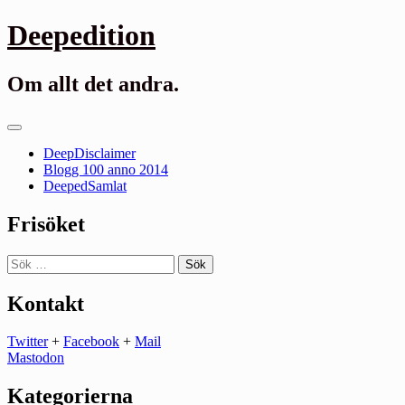
Gå
Deepedition
till
innehåll
Om allt det andra.
Primär
meny
DeepDisclaimer
Blogg 100 anno 2014
DeepedSamlat
Frisöket
Sök
efter:
Kontakt
Twitter
+
Facebook
+
Mail
Mastodon
Kategorierna