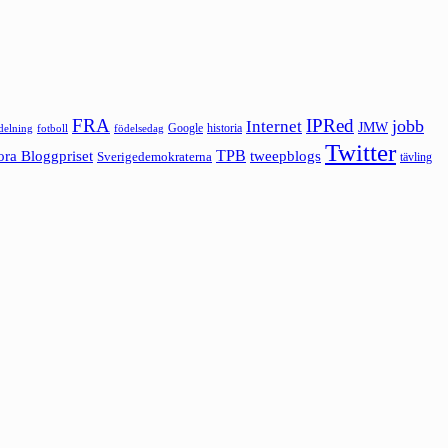
FRA
IPRed
jobb
Internet
JMW
Google
historia
ldelning
fotboll
födelsedag
Twitter
ora Bloggpriset
TPB
tweepblogs
Sverigedemokraterna
tävling