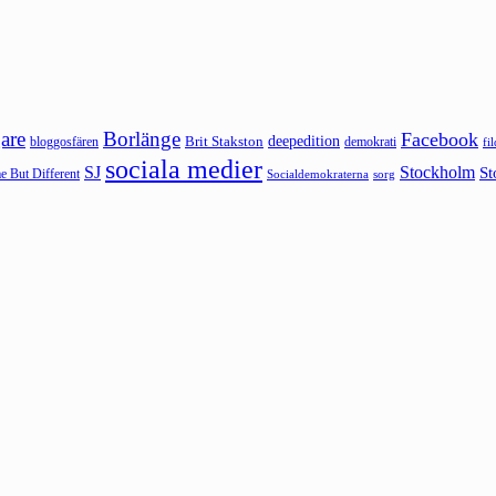
are
Borlänge
Facebook
deepedition
Brit Stakston
bloggosfären
demokrati
fi
sociala medier
SJ
Stockholm
St
 But Different
sorg
Socialdemokraterna