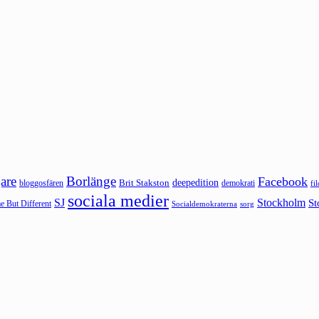
are
Borlänge
Facebook
deepedition
Brit Stakston
bloggosfären
demokrati
fi
sociala medier
SJ
Stockholm
St
 But Different
sorg
Socialdemokraterna