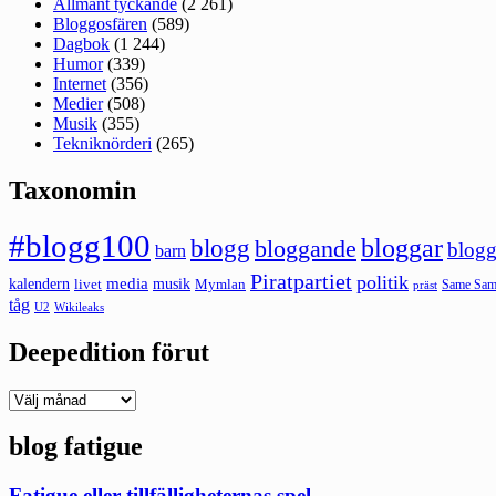
Allmänt tyckande
(2 261)
Bloggosfären
(589)
Dagbok
(1 244)
Humor
(339)
Internet
(356)
Medier
(508)
Musik
(355)
Tekniknörderi
(265)
Taxonomin
#blogg100
bloggar
blogg
bloggande
blogg
barn
Piratpartiet
politik
kalendern
media
livet
musik
Mymlan
Same Same
präst
tåg
U2
Wikileaks
Deepedition förut
Deepedition
förut
blog fatigue
Fatigue eller tillfälligheternas spel