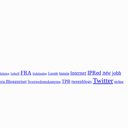
FRA
IPRed
jobb
Internet
JMW
Google
historia
ldelning
fotboll
födelsedag
Twitter
ora Bloggpriset
TPB
tweepblogs
Sverigedemokraterna
tävling