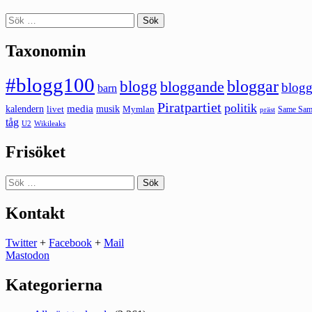
Sök
efter:
Taxonomin
#blogg100
bloggar
blogg
bloggande
blogg
barn
Piratpartiet
politik
kalendern
media
livet
musik
Mymlan
Same Same
präst
tåg
U2
Wikileaks
Frisöket
Sök
efter:
Kontakt
Twitter
+
Facebook
+
Mail
Mastodon
Kategorierna