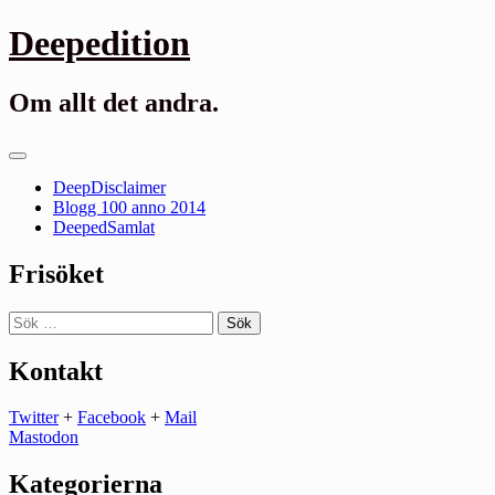
Gå
Deepedition
till
innehåll
Om allt det andra.
Primär
meny
DeepDisclaimer
Blogg 100 anno 2014
DeepedSamlat
Frisöket
Sök
efter:
Kontakt
Twitter
+
Facebook
+
Mail
Mastodon
Kategorierna