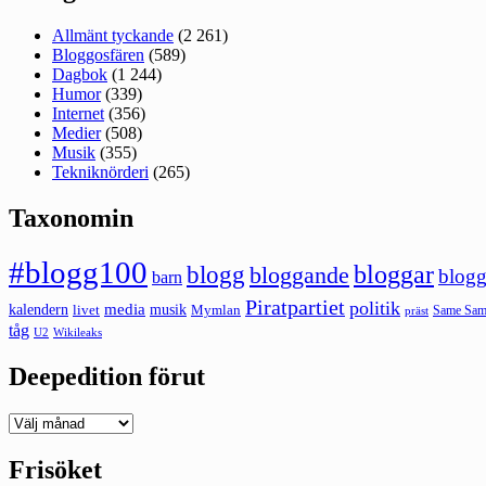
Allmänt tyckande
(2 261)
Bloggosfären
(589)
Dagbok
(1 244)
Humor
(339)
Internet
(356)
Medier
(508)
Musik
(355)
Tekniknörderi
(265)
Taxonomin
#blogg100
bloggar
blogg
bloggande
blogg
barn
Piratpartiet
politik
kalendern
media
livet
musik
Mymlan
Same Same
präst
tåg
U2
Wikileaks
Deepedition förut
Deepedition
förut
Frisöket