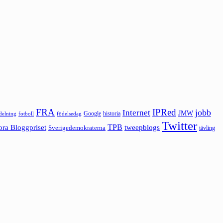
FRA
IPRed
jobb
Internet
JMW
Google
historia
ldelning
fotboll
födelsedag
Twitter
ora Bloggpriset
TPB
tweepblogs
Sverigedemokraterna
tävling