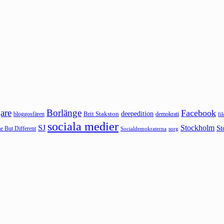
are
Borlänge
Facebook
deepedition
Brit Stakston
bloggosfären
demokrati
fi
sociala medier
SJ
Stockholm
St
 But Different
sorg
Socialdemokraterna