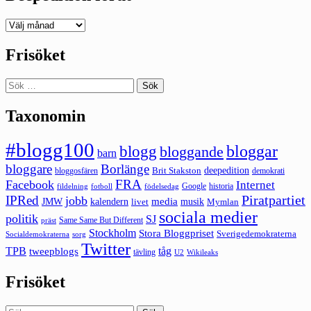
Deepedition
förut
Frisöket
Sök
efter:
Taxonomin
#blogg100
bloggar
blogg
bloggande
barn
bloggare
Borlänge
deepedition
Brit Stakston
bloggosfären
demokrati
FRA
Facebook
Internet
Google
historia
fildelning
fotboll
födelsedag
Piratpartiet
IPRed
jobb
kalendern
media
JMW
livet
musik
Mymlan
sociala medier
politik
SJ
Same Same But Different
präst
Stockholm
Stora Bloggpriset
Sverigedemokraterna
sorg
Socialdemokraterna
Twitter
TPB
tåg
tweepblogs
tävling
U2
Wikileaks
Frisöket
Sök