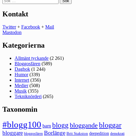
efter:
Kontakt
Twitter
+
Facebook
+
Mail
Mastodon
Kategorierna
Allmänt tyckande
(2 261)
Bloggosfären
(589)
Dagbok
(1 244)
Humor
(339)
Internet
(356)
Medier
(508)
Musik
(355)
Tekniknörderi
(265)
Taxonomin
#blogg100
bloggar
blogg
bloggande
barn
bloggare
Borlänge
deepedition
Brit Stakston
bloggosfären
demokrati