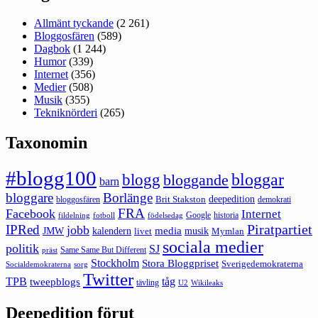
Allmänt tyckande
(2 261)
Bloggosfären
(589)
Dagbok
(1 244)
Humor
(339)
Internet
(356)
Medier
(508)
Musik
(355)
Tekniknörderi
(265)
Taxonomin
#blogg100
bloggar
blogg
bloggande
barn
bloggare
Borlänge
deepedition
Brit Stakston
bloggosfären
demokrati
FRA
Facebook
Internet
Google
historia
fildelning
fotboll
födelsedag
Piratpartiet
IPRed
jobb
kalendern
media
JMW
livet
musik
Mymlan
sociala medier
politik
SJ
Same Same But Different
präst
Stockholm
Stora Bloggpriset
Sverigedemokraterna
sorg
Socialdemokraterna
Twitter
TPB
tåg
tweepblogs
tävling
U2
Wikileaks
Deepedition förut