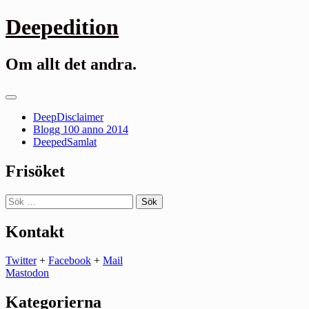
Gå
Deepedition
till
innehåll
Om allt det andra.
Primär
meny
DeepDisclaimer
Blogg 100 anno 2014
DeepedSamlat
Frisöket
Sök
efter:
Kontakt
Twitter
+
Facebook
+
Mail
Mastodon
Kategorierna