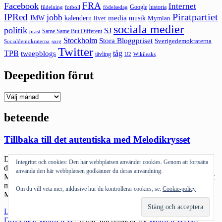
FRA
Facebook
Internet
Google
historia
fildelning
fotboll
födelsedag
Piratpartiet
IPRed
jobb
kalendern
media
JMW
livet
musik
Mymlan
sociala medier
politik
SJ
Same Same But Different
präst
Stockholm
Stora Bloggpriset
Sverigedemokraterna
sorg
Socialdemokraterna
Twitter
TPB
tåg
tweepblogs
tävling
U2
Wikileaks
Deepedition förut
Deepedition
förut
beteende
Tillbaka till det autentiska med Melodikrysset
Det här med Melodikrysset. Själv har jag aldrig reflekterat över att
Integritet och cookies: Den här webbplatsen använder cookies. Genom att fortsätta
det uppenbarligen är rätt många i min ålder som börjat att lösa
använda den här webbplatsen godkänner du deras användning.
Melodikrysset. Om det beror på att vi börjar bli medelålders eller att
man alltid gjort det vet jag inte. På nåt sätt har jag alltid upplevt
Om du vill veta mer, inklusive hur du kontrollerar cookies, se:
Cookie-policy
Melodikrysset (och Ring så spelar vi) […]
"Tillbaka
Läs mer
till
Drivs med WordPress
|
Tema: Intergalactic av
WordPress.com
.