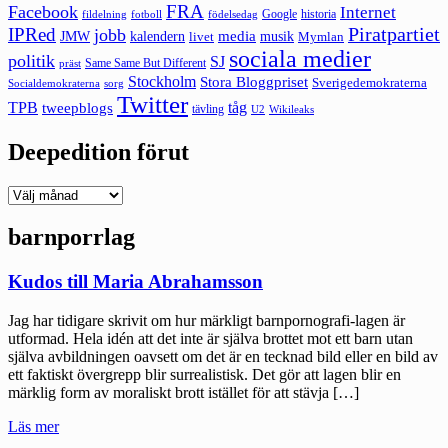
FRA
Facebook
Internet
Google
historia
fildelning
fotboll
födelsedag
Piratpartiet
IPRed
jobb
kalendern
media
JMW
livet
musik
Mymlan
sociala medier
politik
SJ
Same Same But Different
präst
Stockholm
Stora Bloggpriset
Sverigedemokraterna
sorg
Socialdemokraterna
Twitter
TPB
tåg
tweepblogs
tävling
U2
Wikileaks
Deepedition förut
Deepedition
förut
barnporrlag
Kudos till Maria Abrahamsson
Jag har tidigare skrivit om hur märkligt barnpornografi-lagen är
utformad. Hela idén att det inte är själva brottet mot ett barn utan
själva avbildningen oavsett om det är en tecknad bild eller en bild av
ett faktiskt övergrepp blir surrealistisk. Det gör att lagen blir en
märklig form av moraliskt brott istället för att stävja […]
"Kudos
Läs mer
till