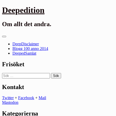
Gå
Deepedition
till
innehåll
Om allt det andra.
Primär
meny
DeepDisclaimer
Blogg 100 anno 2014
DeepedSamlat
Frisöket
Sök
efter:
Kontakt
Twitter
+
Facebook
+
Mail
Mastodon
Kategorierna