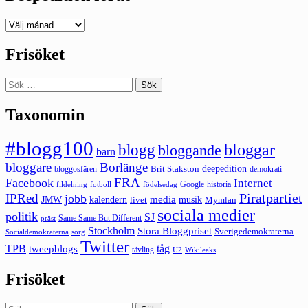
Deepedition
förut
Frisöket
Sök
efter:
Taxonomin
#blogg100
bloggar
blogg
bloggande
barn
bloggare
Borlänge
deepedition
Brit Stakston
bloggosfären
demokrati
FRA
Facebook
Internet
Google
historia
fildelning
fotboll
födelsedag
Piratpartiet
IPRed
jobb
kalendern
media
JMW
livet
musik
Mymlan
sociala medier
politik
SJ
Same Same But Different
präst
Stockholm
Stora Bloggpriset
Sverigedemokraterna
sorg
Socialdemokraterna
Twitter
TPB
tåg
tweepblogs
tävling
U2
Wikileaks
Frisöket
Sök