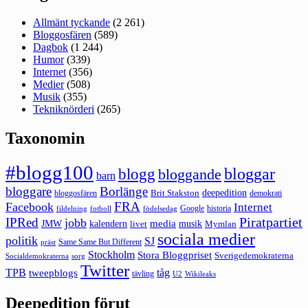
Allmänt tyckande
(2 261)
Bloggosfären
(589)
Dagbok
(1 244)
Humor
(339)
Internet
(356)
Medier
(508)
Musik
(355)
Tekniknörderi
(265)
Taxonomin
#blogg100
bloggar
blogg
bloggande
barn
bloggare
Borlänge
deepedition
Brit Stakston
bloggosfären
demokrati
FRA
Facebook
Internet
Google
historia
fildelning
fotboll
födelsedag
Piratpartiet
IPRed
jobb
kalendern
media
JMW
livet
musik
Mymlan
sociala medier
politik
SJ
Same Same But Different
präst
Stockholm
Stora Bloggpriset
Sverigedemokraterna
sorg
Socialdemokraterna
Twitter
TPB
tåg
tweepblogs
tävling
U2
Wikileaks
Deepedition förut