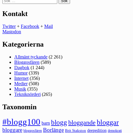
efter:
Kontakt
Twitter
+
Facebook
+
Mail
Mastodon
Kategorierna
Allmänt tyckande
(2 261)
Bloggosfären
(589)
Dagbok
(1 244)
Humor
(339)
Internet
(356)
Medier
(508)
Musik
(355)
Tekniknörderi
(265)
Taxonomin
#blogg100
bloggar
blogg
bloggande
barn
bloggare
Borlänge
deepedition
Brit Stakston
bloggosfären
demokrati