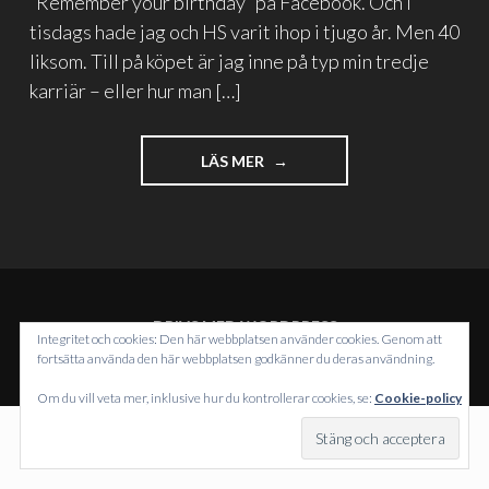
“Remember your birthday” på Facebook. Och i
tisdags hade jag och HS varit ihop i tjugo år. Men 40
liksom. Till på köpet är jag inne på typ min tredje
karriär – eller hur man […]
"LIVET
LÄS MER
SOM
PLAN
ELLER
ÖVERRASKNING"
DRIVS MED WORDPRESS
Integritet och cookies: Den här webbplatsen använder cookies. Genom att
TEMA: INTERGALACTIC AV
WORDPRESS.COM
.
fortsätta använda den här webbplatsen godkänner du deras användning.
Om du vill veta mer, inklusive hur du kontrollerar cookies, se:
Cookie-policy