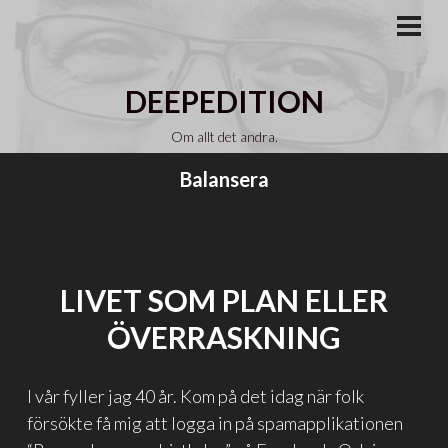
Gå
till
PRI
MEN
innehåll
DEEPEDITION
Om allt det andra.
Balansera
LIVET SOM PLAN ELLER
ÖVERRASKNING
I vår fyller jag 40 år. Kom på det idag när folk
försökte få mig att logga in på spamapplikationen