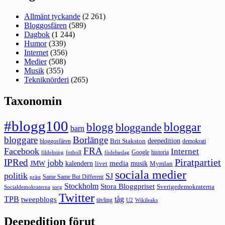
Allmänt tyckande
(2 261)
Bloggosfären
(589)
Dagbok
(1 244)
Humor
(339)
Internet
(356)
Medier
(508)
Musik
(355)
Tekniknörderi
(265)
Taxonomin
#blogg100
bloggar
blogg
bloggande
barn
bloggare
Borlänge
deepedition
Brit Stakston
bloggosfären
demokrati
FRA
Facebook
Internet
Google
historia
fildelning
fotboll
födelsedag
Piratpartiet
IPRed
jobb
kalendern
media
JMW
livet
musik
Mymlan
sociala medier
politik
SJ
Same Same But Different
präst
Stockholm
Stora Bloggpriset
Sverigedemokraterna
sorg
Socialdemokraterna
Twitter
TPB
tåg
tweepblogs
tävling
U2
Wikileaks
Deepedition förut