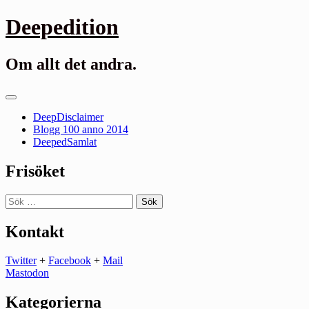
Gå
Deepedition
till
innehåll
Om allt det andra.
Primär
meny
DeepDisclaimer
Blogg 100 anno 2014
DeepedSamlat
Frisöket
Sök
efter:
Kontakt
Twitter
+
Facebook
+
Mail
Mastodon
Kategorierna