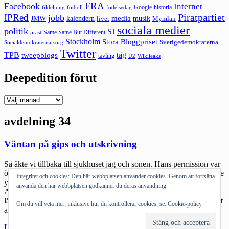
FRA
Facebook
Internet
Google
historia
fildelning
fotboll
födelsedag
Piratpartiet
IPRed
jobb
kalendern
media
JMW
livet
musik
Mymlan
sociala medier
politik
SJ
Same Same But Different
präst
Stockholm
Stora Bloggpriset
Sverigedemokraterna
sorg
Socialdemokraterna
Twitter
TPB
tåg
tweepblogs
tävling
U2
Wikileaks
Deepedition förut
Deepedition
förut
avdelning 34
Väntan på gips och utskrivning
Så åkte vi tillbaka till sjukhuset jag och sonen. Hans permission var
över. Gårdagen spenderade sonen och hans mor i Falun med diverse
Integritet och cookies: Den här webbplatsen använder cookies. Genom att fortsätta
ytterligare röntgenundersökningar efter det illa fallet i Romme
använda den här webbplatsen godkänner du deras användning.
Alpin för någon vecka sen. Vi packade min ryggsäck full:
läxböcker, laddare, två datorer, iphones, ipad, bok. Igår hade de trott
Om du vill veta mer, inklusive hur du kontrollerar cookies, se:
Cookie-policy
att det skulle gå fort […]
"Väntan
Läs mer