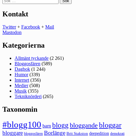
efter:
Kontakt
Twitter
+
Facebook
+
Mail
Mastodon
Kategorierna
Allmänt tyckande
(2 261)
Bloggosfären
(589)
Dagbok
(1 244)
Humor
(339)
Internet
(356)
Medier
(508)
Musik
(355)
Tekniknörderi
(265)
Taxonomin
#blogg100
bloggar
blogg
bloggande
barn
bloggare
Borlänge
deepedition
Brit Stakston
bloggosfären
demokrati