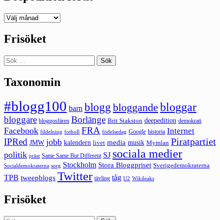
Deepedition
förut
Frisöket
Sök
efter:
Taxonomin
#blogg100
bloggar
blogg
bloggande
barn
bloggare
Borlänge
deepedition
Brit Stakston
bloggosfären
demokrati
FRA
Facebook
Internet
Google
historia
fildelning
fotboll
födelsedag
Piratpartiet
IPRed
jobb
kalendern
media
JMW
livet
musik
Mymlan
sociala medier
politik
SJ
Same Same But Different
präst
Stockholm
Stora Bloggpriset
Sverigedemokraterna
sorg
Socialdemokraterna
Twitter
TPB
tåg
tweepblogs
tävling
U2
Wikileaks
Frisöket
Sök