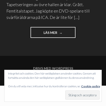
Tapetseringen av övre hallen är klar. Grått.
Femtitalstapet. Jag köpte en DVD-spelare till
svärföräldrarna på ICA. De är lite för […]
"OCH…"
LÄS MER
DRIVS MED WORDPRESS
TEMA: INTERGALACTIC AV
WORDPRESS.COM
.
Integritet och cookies: Den här webbplatsen använder cookies. Genom att
fortsätta använda den här webbplatsen godkänner du deras användning.
Om du vill veta mer, inklusive hur du kontrollerar cookies, se:
Cookie-policy