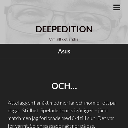
Gå
till
PRI
MEN
innehåll
DEEPEDITION
Om allt det andra.
Asus
OCH…
Ätteläggen har åkt med morfar och mormor ett par
dagar. Stillhet. Spelade tennis igår igen – jämn
match men jag förlorade med 6-4 till slut. Det var
för varmt. Solen gassade rakt ner på oss.