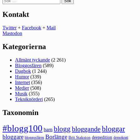
efter:
Kontakt
Twitter
+
Facebook
+
Mail
Mastodon
Kategorierna
Allmänt tyckande
(2 261)
Bloggosfären
(589)
Dagbok
(1 244)
Humor
(339)
Internet
(356)
Medier
(508)
Musik
(355)
Tekniknörderi
(265)
Taxonomin
#blogg100
bloggar
blogg
bloggande
barn
bloggare
Borlänge
deepedition
Brit Stakston
bloggosfären
demokrati