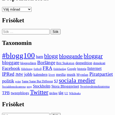
Deepedition
förut
Frisöket
Sök
efter:
Taxonomin
#blogg100
bloggar
blogg
bloggande
barn
bloggare
Borlänge
deepedition
Brit Stakston
bloggosfären
demokrati
FRA
Facebook
Internet
Google
historia
fildelning
fotboll
födelsedag
Piratpartiet
IPRed
jobb
kalendern
media
JMW
livet
musik
Mymlan
sociala medier
politik
SJ
Same Same But Different
präst
Stockholm
Stora Bloggpriset
Sverigedemokraterna
sorg
Socialdemokraterna
Twitter
TPB
tåg
tweepblogs
tävling
U2
Wikileaks
Frisöket
Sök