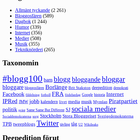
Allmänt tyckande
(2 261)
Bloggosfären
(589)
Dagbok
(1 244)
Humor
(339)
Internet
(356)
Medier
(508)
Musik
(355)
Tekniknörderi
(265)
Taxonomin
#blogg100
bloggar
blogg
bloggande
barn
bloggare
Borlänge
deepedition
Brit Stakston
bloggosfären
demokrati
FRA
Facebook
Internet
Google
historia
fildelning
fotboll
födelsedag
Piratpartiet
IPRed
jobb
kalendern
media
JMW
livet
musik
Mymlan
sociala medier
politik
SJ
Same Same But Different
präst
Stockholm
Stora Bloggpriset
Sverigedemokraterna
sorg
Socialdemokraterna
Twitter
TPB
tåg
tweepblogs
tävling
U2
Wikileaks
Deepedition förut