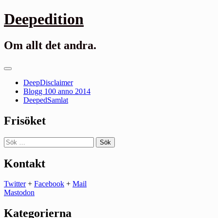
Gå
Deepedition
till
innehåll
Om allt det andra.
Primär
meny
DeepDisclaimer
Blogg 100 anno 2014
DeepedSamlat
Frisöket
Sök
efter:
Kontakt
Twitter
+
Facebook
+
Mail
Mastodon
Kategorierna