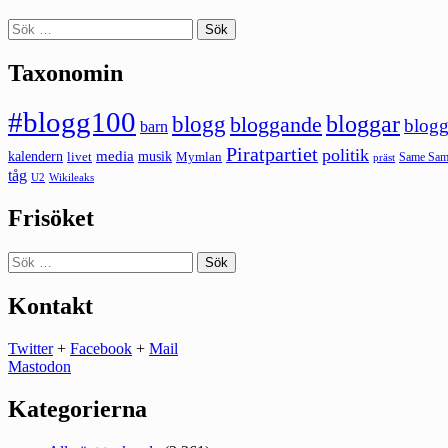
Sök
efter:
Taxonomin
#blogg100
bloggar
blogg
bloggande
blogg
barn
Piratpartiet
politik
kalendern
media
livet
musik
Mymlan
Same Same
präst
tåg
U2
Wikileaks
Frisöket
Sök
efter:
Kontakt
Twitter
+
Facebook
+
Mail
Mastodon
Kategorierna