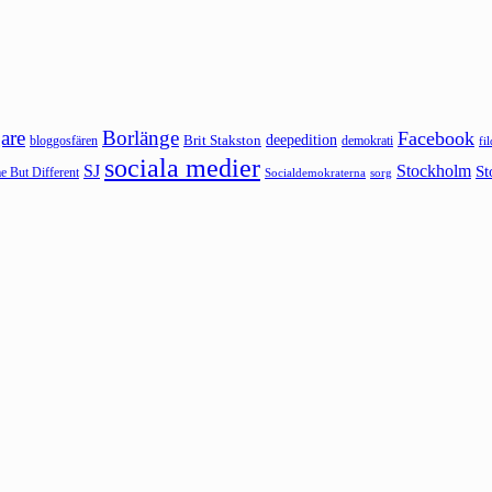
are
Borlänge
Facebook
deepedition
Brit Stakston
bloggosfären
demokrati
fi
sociala medier
SJ
Stockholm
St
 But Different
sorg
Socialdemokraterna