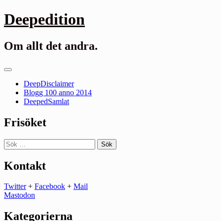
Gå
Deepedition
till
innehåll
Om allt det andra.
Primär
meny
DeepDisclaimer
Blogg 100 anno 2014
DeepedSamlat
Frisöket
Sök
efter:
Kontakt
Twitter
+
Facebook
+
Mail
Mastodon
Kategorierna