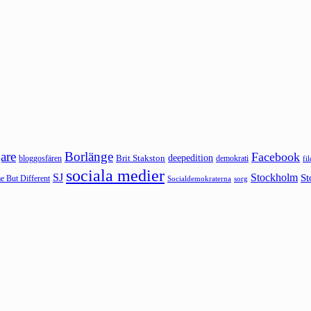
are
Borlänge
Facebook
deepedition
Brit Stakston
bloggosfären
demokrati
fi
sociala medier
SJ
Stockholm
St
 But Different
sorg
Socialdemokraterna