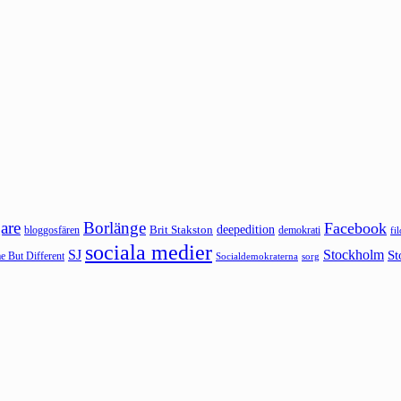
are
Borlänge
Facebook
deepedition
Brit Stakston
bloggosfären
demokrati
fi
sociala medier
SJ
Stockholm
St
 But Different
sorg
Socialdemokraterna