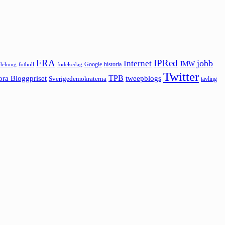
FRA
IPRed
jobb
Internet
JMW
Google
historia
ldelning
fotboll
födelsedag
Twitter
ora Bloggpriset
TPB
tweepblogs
Sverigedemokraterna
tävling