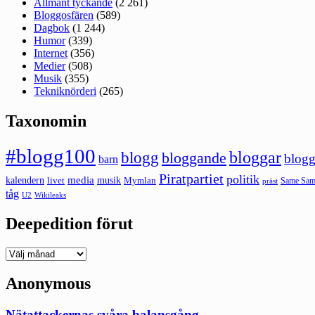
Allmänt tyckande
(2 261)
Bloggosfären
(589)
Dagbok
(1 244)
Humor
(339)
Internet
(356)
Medier
(508)
Musik
(355)
Tekniknörderi
(265)
Taxonomin
#blogg100
bloggar
blogg
bloggande
blogg
barn
Piratpartiet
politik
kalendern
media
livet
musik
Mymlan
Same Same
präst
tåg
U2
Wikileaks
Deepedition förut
Deepedition
förut
Anonymous
Nätattackernas svåra balansgång