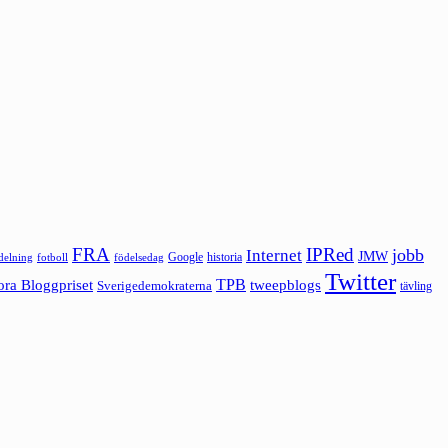
FRA
IPRed
jobb
Internet
JMW
Google
historia
ldelning
fotboll
födelsedag
Twitter
ora Bloggpriset
TPB
tweepblogs
Sverigedemokraterna
tävling