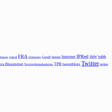
FRA
IPRed
jobb
Internet
JMW
Google
historia
ldelning
fotboll
födelsedag
Twitter
ora Bloggpriset
TPB
tweepblogs
Sverigedemokraterna
tävling