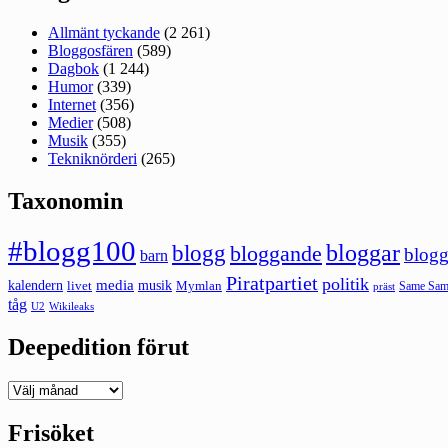
Allmänt tyckande
(2 261)
Bloggosfären
(589)
Dagbok
(1 244)
Humor
(339)
Internet
(356)
Medier
(508)
Musik
(355)
Tekniknörderi
(265)
Taxonomin
#blogg100
bloggar
blogg
bloggande
blogg
barn
Piratpartiet
politik
kalendern
media
livet
musik
Mymlan
Same Same
präst
tåg
U2
Wikileaks
Deepedition förut
Deepedition
förut
Frisöket