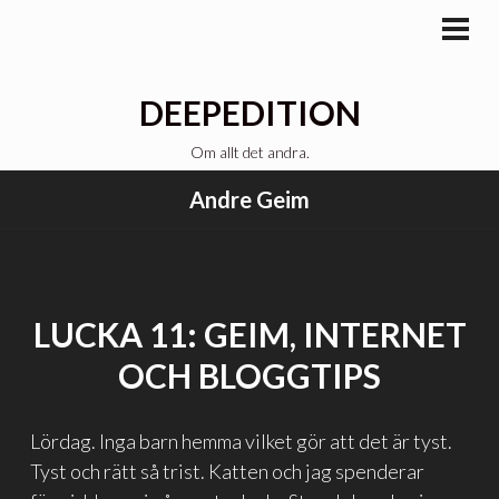
Gå
till
PRI
MEN
innehåll
DEEPEDITION
Om allt det andra.
Andre Geim
LUCKA 11: GEIM, INTERNET
OCH BLOGGTIPS
Lördag. Inga barn hemma vilket gör att det är tyst.
Tyst och rätt så trist. Katten och jag spenderar