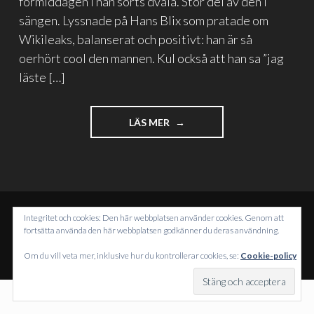
förmiddagen i nån sorts dvala. Stor del av den i
sängen. Lyssnade på Hans Blix som pratade om
Wikileaks, balanserat och positivt: han är så
oerhört cool den mannen. Kul också att han sa ”jag
läste […]
"LUCKA
LÄS MER
11:
GEIM,
INTERNET
OCH
BLOGGTIPS"
Integritet och cookies: Den här webbplatsen använder cookies. Genom att
DRIVS MED WORDPRESS
fortsätta använda den här webbplatsen godkänner du deras användning.
TEMA: INTERGALACTIC AV
WORDPRESS.COM
.
Om du vill veta mer, inklusive hur du kontrollerar cookies, se:
Cookie-policy