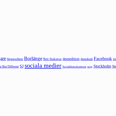
are
Borlänge
Facebook
deepedition
Brit Stakston
bloggosfären
demokrati
fi
sociala medier
SJ
Stockholm
St
 But Different
sorg
Socialdemokraterna