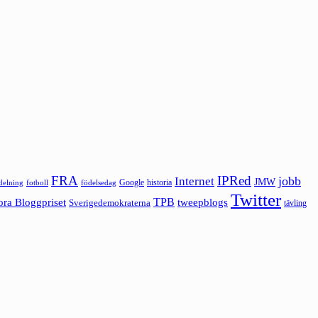
FRA
IPRed
jobb
Internet
JMW
Google
historia
ldelning
fotboll
födelsedag
Twitter
ora Bloggpriset
TPB
tweepblogs
Sverigedemokraterna
tävling