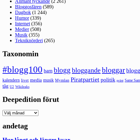
Allmänt tyckande
(2 261)
Bloggosfären
(589)
Dagbok
(1 244)
Humor
(339)
Internet
(356)
Medier
(508)
Musik
(355)
Tekniknörderi
(265)
Taxonomin
#blogg100
bloggar
blogg
bloggande
blogg
barn
Piratpartiet
politik
kalendern
media
livet
musik
Mymlan
Same Same
präst
tåg
U2
Wikileaks
Deepedition förut
Deepedition
förut
andetag
Hur långt och längre kvar