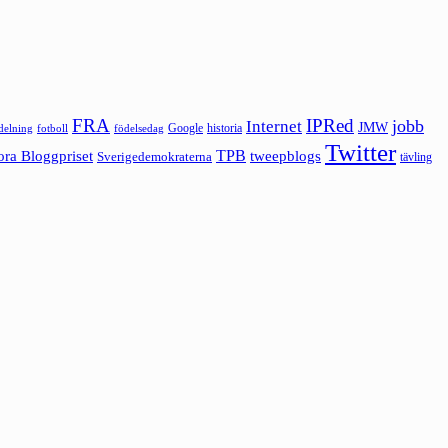
FRA
IPRed
jobb
Internet
JMW
Google
historia
ldelning
fotboll
födelsedag
Twitter
ora Bloggpriset
TPB
tweepblogs
Sverigedemokraterna
tävling