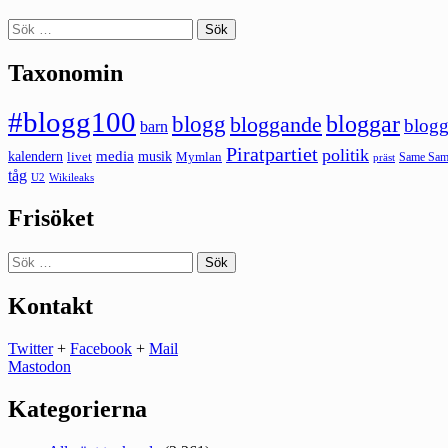
Sök
efter:
Taxonomin
#blogg100
bloggar
blogg
bloggande
blogg
barn
Piratpartiet
politik
kalendern
media
livet
musik
Mymlan
Same Same
präst
tåg
U2
Wikileaks
Frisöket
Sök
efter:
Kontakt
Twitter
+
Facebook
+
Mail
Mastodon
Kategorierna