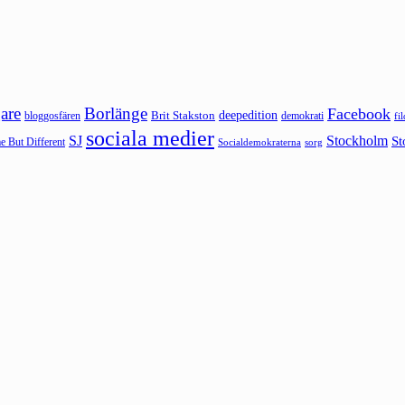
are
Borlänge
Facebook
deepedition
Brit Stakston
bloggosfären
demokrati
fi
sociala medier
SJ
Stockholm
St
 But Different
sorg
Socialdemokraterna