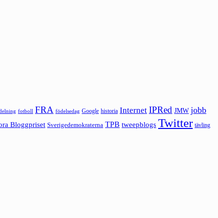
FRA
IPRed
jobb
Internet
JMW
Google
historia
ldelning
fotboll
födelsedag
Twitter
ora Bloggpriset
TPB
tweepblogs
Sverigedemokraterna
tävling