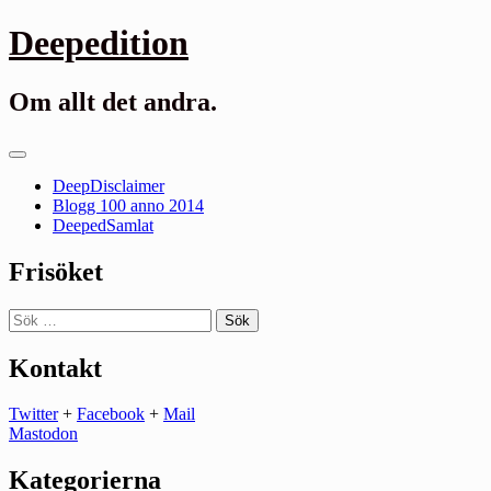
Gå
Deepedition
till
innehåll
Om allt det andra.
Primär
meny
DeepDisclaimer
Blogg 100 anno 2014
DeepedSamlat
Frisöket
Sök
efter:
Kontakt
Twitter
+
Facebook
+
Mail
Mastodon
Kategorierna