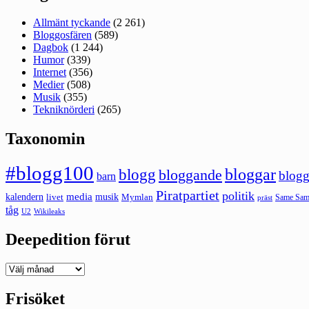
Allmänt tyckande
(2 261)
Bloggosfären
(589)
Dagbok
(1 244)
Humor
(339)
Internet
(356)
Medier
(508)
Musik
(355)
Tekniknörderi
(265)
Taxonomin
#blogg100
bloggar
blogg
bloggande
blogg
barn
Piratpartiet
politik
kalendern
media
livet
musik
Mymlan
Same Same
präst
tåg
U2
Wikileaks
Deepedition förut
Deepedition
förut
Frisöket