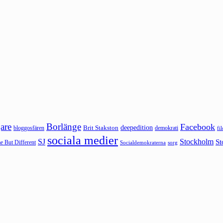
are
Borlänge
Facebook
deepedition
Brit Stakston
bloggosfären
demokrati
fi
sociala medier
SJ
Stockholm
St
 But Different
sorg
Socialdemokraterna