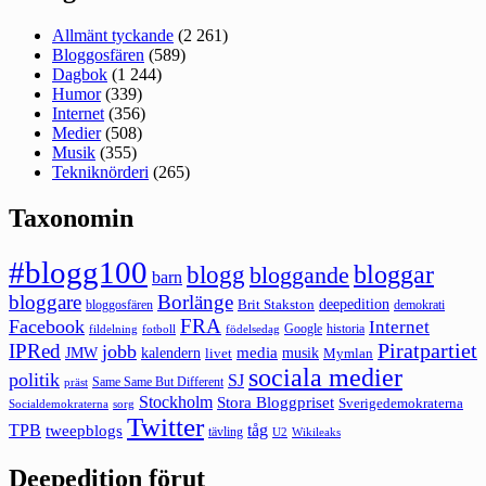
Allmänt tyckande
(2 261)
Bloggosfären
(589)
Dagbok
(1 244)
Humor
(339)
Internet
(356)
Medier
(508)
Musik
(355)
Tekniknörderi
(265)
Taxonomin
#blogg100
bloggar
blogg
bloggande
barn
bloggare
Borlänge
deepedition
Brit Stakston
bloggosfären
demokrati
FRA
Facebook
Internet
Google
historia
fildelning
fotboll
födelsedag
Piratpartiet
IPRed
jobb
kalendern
media
JMW
livet
musik
Mymlan
sociala medier
politik
SJ
Same Same But Different
präst
Stockholm
Stora Bloggpriset
Sverigedemokraterna
sorg
Socialdemokraterna
Twitter
TPB
tåg
tweepblogs
tävling
U2
Wikileaks
Deepedition förut