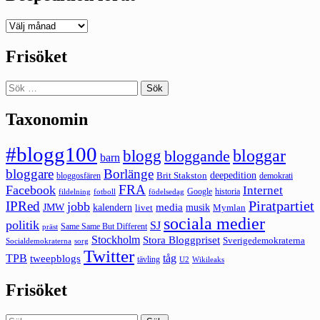
Deepedition
förut
Frisöket
Sök
efter:
Taxonomin
#blogg100
bloggar
blogg
bloggande
barn
bloggare
Borlänge
deepedition
Brit Stakston
bloggosfären
demokrati
FRA
Facebook
Internet
Google
historia
fildelning
fotboll
födelsedag
Piratpartiet
IPRed
jobb
kalendern
media
JMW
livet
musik
Mymlan
sociala medier
politik
SJ
Same Same But Different
präst
Stockholm
Stora Bloggpriset
Sverigedemokraterna
sorg
Socialdemokraterna
Twitter
TPB
tåg
tweepblogs
tävling
U2
Wikileaks
Frisöket
Sök