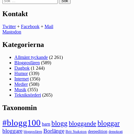
efter:
Kontakt
Twitter
+
Facebook
+
Mail
Mastodon
Kategorierna
Allmänt tyckande
(2 261)
Bloggosfären
(589)
Dagbok
(1 244)
Humor
(339)
Internet
(356)
Medier
(508)
Musik
(355)
Tekniknörderi
(265)
Taxonomin
#blogg100
bloggar
blogg
bloggande
barn
bloggare
Borlänge
deepedition
Brit Stakston
bloggosfären
demokrati