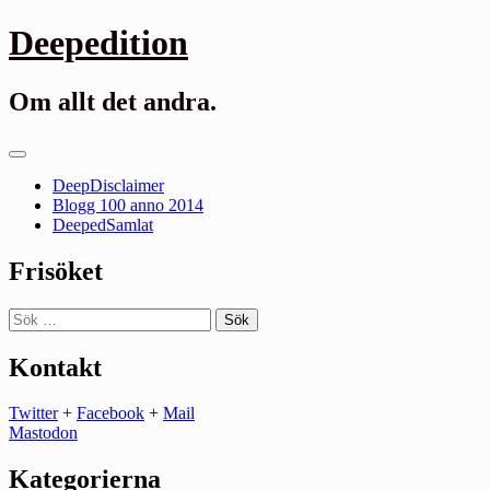
Gå
Deepedition
till
innehåll
Om allt det andra.
Primär
meny
DeepDisclaimer
Blogg 100 anno 2014
DeepedSamlat
Frisöket
Sök
efter:
Kontakt
Twitter
+
Facebook
+
Mail
Mastodon
Kategorierna