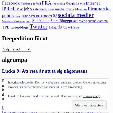
FRA
Facebook
Internet
Google
historia
fildelning
fotboll
födelsedag
Piratpartiet
IPRed
jobb
kalendern
media
JMW
livet
musik
Mymlan
sociala medier
politik
SJ
Same Same But Different
präst
Stockholm
Stora Bloggpriset
Sverigedemokraterna
sorg
Socialdemokraterna
Twitter
TPB
tåg
tweepblogs
tävling
U2
Wikileaks
Deepedition förut
Deepedition
förut
älgrumpa
Lucka 9: Att resa är att ta sig någonstans
Resdag minst sagt. Startade med att åka till Stockholm 6.37 för ett
Integritet och cookies: Den här webbplatsen använder cookies. Genom att fortsätta
möte. Planerade att åka hem 11.50 och nästan nere vid stationen
använda den här webbplatsen godkänner du deras användning.
kom jag på att jag lagt Iphonen på laddning. Att jag inte tänkte på
den innan berodde på att jag flyttat över sim-kortet i LGn och
Om du vill veta mer, inklusive hur du kontrollerar cookies, se:
Cookie-policy
därmed inte tänkte på telefonen. Och […]
"Lucka
Läs mer
9:
Drivs med WordPress
|
Tema: Intergalactic av
WordPress.com
.