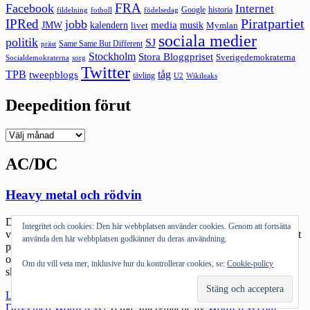
FRA
Facebook
Internet
Google
historia
fildelning
fotboll
födelsedag
Piratpartiet
IPRed
jobb
kalendern
media
JMW
livet
musik
Mymlan
sociala medier
politik
SJ
Same Same But Different
präst
Stockholm
Stora Bloggpriset
Sverigedemokraterna
sorg
Socialdemokraterna
Twitter
TPB
tåg
tweepblogs
tävling
U2
Wikileaks
Deepedition förut
Deepedition
förut
AC/DC
Heavy metal och rödvin
Det är onekligen en märklig trend det här att diverse hårdrocksband
Integritet och cookies: Den här webbplatsen använder cookies. Genom att fortsätta
valt att branda ett antal vinsorter. Det börjar med AC/DC som för ett
använda den här webbplatsen godkänner du deras användning.
par år sedan gjorde ett samarbete med en vingård, Warburn Estate,
och skapade en hel serie viner med namn från deras mest kända
Om du vill veta mer, inklusive hur du kontrollerar cookies, se:
Cookie-policy
skivor. Vinet är slut hos leverantören så det […]
"Heavy
Läs mer
metal
Drivs med WordPress
|
Tema: Intergalactic av
WordPress.com
.