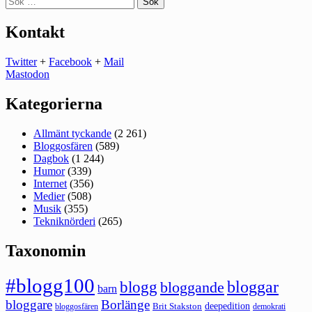
efter:
Kontakt
Twitter
+
Facebook
+
Mail
Mastodon
Kategorierna
Allmänt tyckande
(2 261)
Bloggosfären
(589)
Dagbok
(1 244)
Humor
(339)
Internet
(356)
Medier
(508)
Musik
(355)
Tekniknörderi
(265)
Taxonomin
#blogg100
bloggar
blogg
bloggande
barn
bloggare
Borlänge
deepedition
Brit Stakston
bloggosfären
demokrati