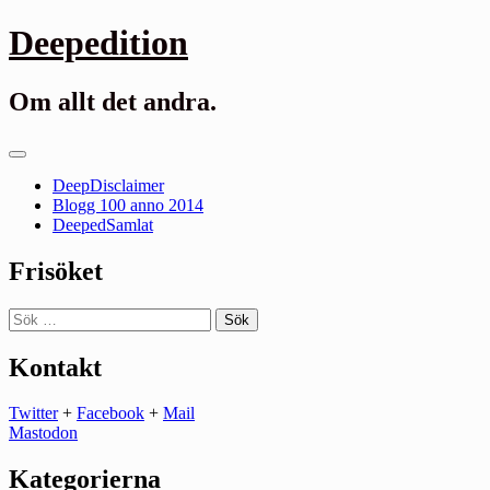
Gå
Deepedition
till
innehåll
Om allt det andra.
Primär
meny
DeepDisclaimer
Blogg 100 anno 2014
DeepedSamlat
Frisöket
Sök
efter:
Kontakt
Twitter
+
Facebook
+
Mail
Mastodon
Kategorierna