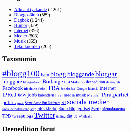
Allmänt tyckande
(2 261)
Bloggosfären
(589)
Dagbok
(1 244)
Humor
(339)
Internet
(356)
Medier
(508)
Musik
(355)
Tekniknörderi
(265)
Taxonomin
#blogg100
bloggar
blogg
bloggande
barn
bloggare
Borlänge
deepedition
Brit Stakston
bloggosfären
demokrati
FRA
Facebook
Internet
Google
historia
fildelning
fotboll
födelsedag
Piratpartiet
IPRed
jobb
kalendern
media
JMW
livet
musik
Mymlan
sociala medier
politik
SJ
Same Same But Different
präst
Stockholm
Stora Bloggpriset
Sverigedemokraterna
sorg
Socialdemokraterna
Twitter
TPB
tåg
tweepblogs
tävling
U2
Wikileaks
Deepedition förut