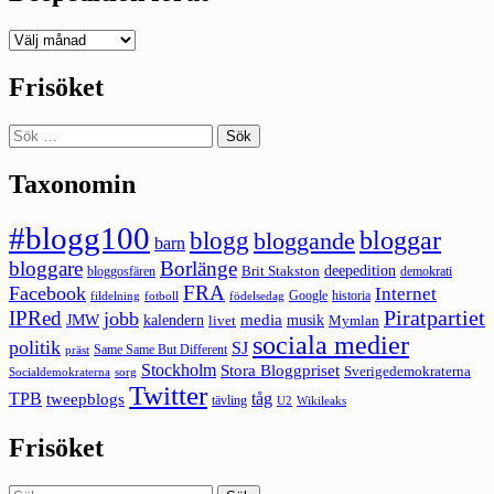
Deepedition
förut
Frisöket
Sök
efter:
Taxonomin
#blogg100
bloggar
blogg
bloggande
barn
bloggare
Borlänge
deepedition
Brit Stakston
bloggosfären
demokrati
FRA
Facebook
Internet
Google
historia
fildelning
fotboll
födelsedag
Piratpartiet
IPRed
jobb
kalendern
media
JMW
livet
musik
Mymlan
sociala medier
politik
SJ
Same Same But Different
präst
Stockholm
Stora Bloggpriset
Sverigedemokraterna
sorg
Socialdemokraterna
Twitter
TPB
tåg
tweepblogs
tävling
U2
Wikileaks
Frisöket
Sök