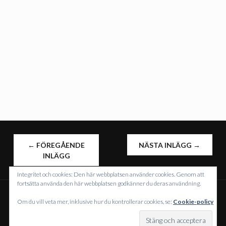
INLÄGGSNAVIGERING
←
FÖREGÅENDE
NÄSTA INLÄGG
→
INLÄGG
Integritet och cookies: Den här webbplatsen använder cookies. Genom att
fortsätta använda den här webbplatsen godkänner du deras användning.
Om du vill veta mer, inklusive hur du kontrollerar cookies, se:
Cookie-policy
DRIVS MED WORDPRESS
TEMA: INTERGALACTIC AV
WORDPRESS.COM
.