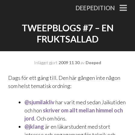
Gå
DEEPEDITION
till
PRI
MEN
innehåll
TWEEPBLOGS #7 – EN
FRUKTSALLAD
Inlägget gjort
2009 11 30
av
Deeped
Dags för ett gäng till. Den här gången inte någon
som helst tematisk ordning:
@sjumilakliv
har varit med sedan Jaikutiden
och hon
skriver om allt mellan himmel och
jord
. Och om höns.
@jklang
är en läkarstudent med stort
intresse och engagemang för teknik och