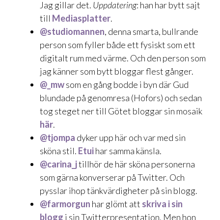
Jag gillar det.
Uppdatering
: han har bytt sajt
till
Mediasplatter
.
@studiomannen
, denna smarta, bullrande
person som fyller både ett fysiskt som ett
digitalt rum med värme. Och den person som
jag känner som
bytt bloggar flest gånger
.
@_mw
som en gång bodde i byn där Gud
blundade på genomresa (Hofors) och sedan
tog steget ner till Götet bloggar sin mosaik
här
.
@tjompa
dyker upp här och var med sin
sköna stil.
Etui
har samma känsla.
@carina_j
tillhör de här sköna personerna
som gärna konverserar på Twitter. Och
pysslar ihop tänkvärdigheter på
sin blogg
.
@farmorgun
har glömt att
skriva i sin
blogg
i sin Twitterpresentation. Men hon