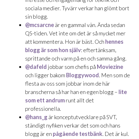
sociala medier. Tyvärr verkar han
glömt bort
sin blogg
.
@mcsarcne
är en gammal vän. Ända sedan
QS-tiden. Vet inte om det är så mycket mer
att kommentera. Hon är bäst. Och
hennes
blogg är som hon själv
: eftertänksam,
sprittande och varm på en och samma gång.
@dafeld
jobbar som chefis på
Moviezine
och ligger bakom
Bloggywood
. Men som de
flesta av oss som jobbar inom de här
branscherna så har han en egen blogg –
lite
som ett andrum
runt allt det
professionella.
@hans_g
är konceptutvecklare på SVT,
ständigt nyfiken verkar det som och hans
blogg är en
pågående testbänk
. Det är kul.