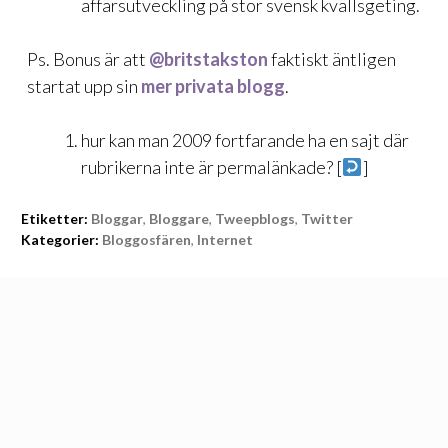
affärsutveckling på stor svensk kvällsgeting.
Ps. Bonus är att
@britstakston
faktiskt äntligen
startat upp sin
mer privata blogg
.
hur kan man 2009 fortfarande ha en sajt där
rubrikerna inte är permalänkade? [
]
Etiketter:
Bloggar
,
Bloggare
,
Tweepblogs
,
Twitter
Kategorier:
Bloggosfären
,
Internet