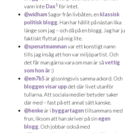
1
vann inte
Dax
för intet.
@widham
Sagor från livbåten, en
klassisk
politisk blogg
. Han har hållit på nästan lika
länge som jag – och då på en blogg. Jag har ju
faktiskt flyttat på mig lite.
@spenatmamman
var ett konstigt namn
tills jag insåg att hon var miljöpartist. Och
det får man gärna vara om man är så
vettig
som hon är
:)
@em7b5
är gissningsvis samma ackord. Och
bloggen visar upp
det där livet utanför
tullarna. Att sociala medier betyder saker
där med – fast på ett annat sätt kanske.
@henke
är i
byggartagen
tillsammans med
frun, liksom att han skriver på sin
egen
blogg
. Och jobbar också med