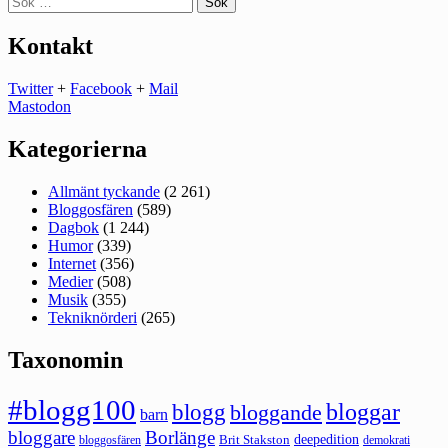
efter:
Kontakt
Twitter
+
Facebook
+
Mail
Mastodon
Kategorierna
Allmänt tyckande
(2 261)
Bloggosfären
(589)
Dagbok
(1 244)
Humor
(339)
Internet
(356)
Medier
(508)
Musik
(355)
Tekniknörderi
(265)
Taxonomin
#blogg100
bloggar
blogg
bloggande
barn
bloggare
Borlänge
deepedition
Brit Stakston
bloggosfären
demokrati