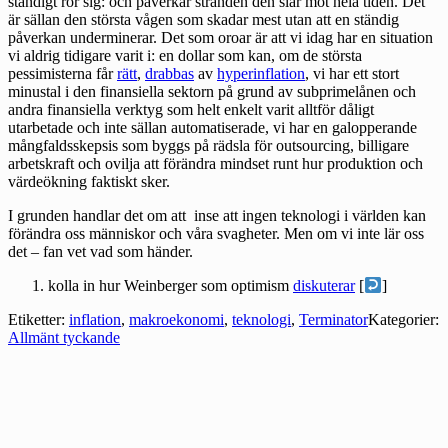
ständigt rör sig: och påverkar stranden den slår mot hela tiden. Det
är sällan den största vågen som skadar mest utan att en ständig
påverkan underminerar. Det som oroar är att vi idag har en situation
vi aldrig tidigare varit i: en dollar som kan, om de största
pessimisterna får
rätt
,
drabbas
av
hyperinflation
, vi har ett stort
minustal i den finansiella sektorn på grund av subprimelånen och
andra finansiella verktyg som helt enkelt varit alltför dåligt
utarbetade och inte sällan automatiserade, vi har en galopperande
mångfaldsskepsis som byggs på rädsla för outsourcing, billigare
arbetskraft och ovilja att förändra mindset runt hur produktion och
värdeökning faktiskt sker.
I grunden handlar det om att inse att ingen teknologi i världen kan
förändra oss människor och våra svagheter. Men om vi inte lär oss
det – fan vet vad som händer.
kolla in hur Weinberger som optimism
diskuterar
[
]
Etiketter:
inflation
,
makroekonomi
,
teknologi
,
Terminator
Kategorier:
Allmänt tyckande