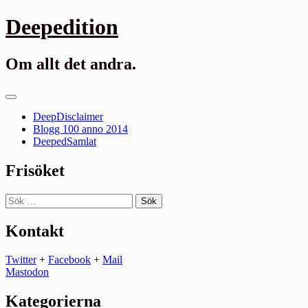
Gå
Deepedition
till
innehåll
Om allt det andra.
Primär
meny
DeepDisclaimer
Blogg 100 anno 2014
DeepedSamlat
Frisöket
Sök
efter:
Kontakt
Twitter
+
Facebook
+
Mail
Mastodon
Kategorierna