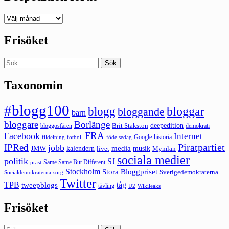
Deepedition
förut
Frisöket
Sök
efter:
Taxonomin
#blogg100
bloggar
blogg
bloggande
barn
bloggare
Borlänge
deepedition
Brit Stakston
bloggosfären
demokrati
FRA
Facebook
Internet
Google
historia
fildelning
fotboll
födelsedag
Piratpartiet
IPRed
jobb
kalendern
media
JMW
livet
musik
Mymlan
sociala medier
politik
SJ
Same Same But Different
präst
Stockholm
Stora Bloggpriset
Sverigedemokraterna
sorg
Socialdemokraterna
Twitter
TPB
tåg
tweepblogs
tävling
U2
Wikileaks
Frisöket
Sök