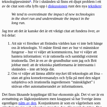
1
teknologipessimist
. För i slutänden så finns ett djupt problem i ett
av de citat som ofta lyfts upp i
diskussionen
runt den nya
tekniken
:
We tend to overestimate the impact of new technologies
in the short run and underestimate the impact in the
long run.
Jag tror att det är kanske det är ett viktigt citat att fundera över, av
två delar:
Att när vi försöker att förändra världen kan vi inte helt hänge
oss åt teknologin. Vi måste förstå mer av hur vi människor
fungerar – hur vi väljer att kommunicera, hur vi väljer att
hantera information: vi är rationella och samtidigt extremt
irrationella. Det är en av de grundbultar som jag och Brit
jobbar med: att de tekniska plattformarna är intressanta i
slutänden – inte att börja där.
Om vi väljer att lämna alltför mycket till teknologin att lösa –
utan att göra konsekvensanalys och fylla på med den något
subjektiva och irrationella ingrediensen “mänsklighet” i
strävan efter automatiserandet av informationen.
Det finns liknande kopplingar till hur ekonomin går. Det vi ser är en
avmattning av lågkonjunkturen men knappast så har Sverige ännu
egentligen
nåtts av den
. Konjunkturen är som en vågrörelsen som