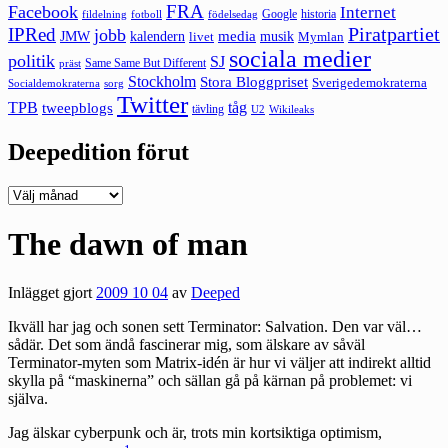
FRA
Facebook
Internet
Google
historia
fildelning
fotboll
födelsedag
Piratpartiet
IPRed
jobb
kalendern
media
JMW
livet
musik
Mymlan
sociala medier
politik
SJ
Same Same But Different
präst
Stockholm
Stora Bloggpriset
Sverigedemokraterna
sorg
Socialdemokraterna
Twitter
TPB
tåg
tweepblogs
tävling
U2
Wikileaks
Deepedition förut
Deepedition
förut
The dawn of man
Inlägget gjort
2009 10 04
av
Deeped
Ikväll har jag och sonen sett Terminator: Salvation. Den var väl…
sådär. Det som ändå fascinerar mig, som älskare av såväl
Terminator-myten som Matrix-idén är hur vi väljer att indirekt alltid
skylla på “maskinerna” och sällan gå på kärnan på problemet: vi
själva.
Jag älskar cyberpunk och är, trots min kortsiktiga optimism,