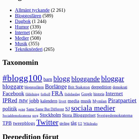
Allmänt tyckande
(2 261)
Bloggosfären
(589)
Dagbok
(1 244)
Humor
(339)
Internet
(356)
Medier
(508)
Musik
(355)
Tekniknörderi
(265)
Taxonomin
#blogg100
bloggar
blogg
bloggande
barn
bloggare
Borlänge
deepedition
Brit Stakston
bloggosfären
demokrati
FRA
Facebook
Internet
Google
historia
fildelning
fotboll
födelsedag
Piratpartiet
IPRed
jobb
kalendern
media
JMW
livet
musik
Mymlan
sociala medier
politik
SJ
Same Same But Different
präst
Stockholm
Stora Bloggpriset
Sverigedemokraterna
sorg
Socialdemokraterna
Twitter
TPB
tåg
tweepblogs
tävling
U2
Wikileaks
Deepedition förut