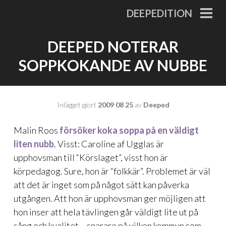
Gå
DEEPEDITION
till
PRI
MEN
innehåll
DEEPED NOTERAR
SOPPKOKANDE AV NUBBE
Inlägget gjort
2009 08 25
av
Deeped
Malin Roos
försöker koka soppa på en väldigt
liten nubb
. Visst: Caroline af Ugglas är
upphovsman till “Körslaget”, visst hon är
körpedagog. Sure, hon är “folkkär”. Problemet är väl
att det är inget som på något sätt kan påverka
utgången. Att hon är upphovsman ger möjligen att
hon inser att hela tävlingen går väldigt lite ut på
sång och kvalitet – snarare på vilken kommun som