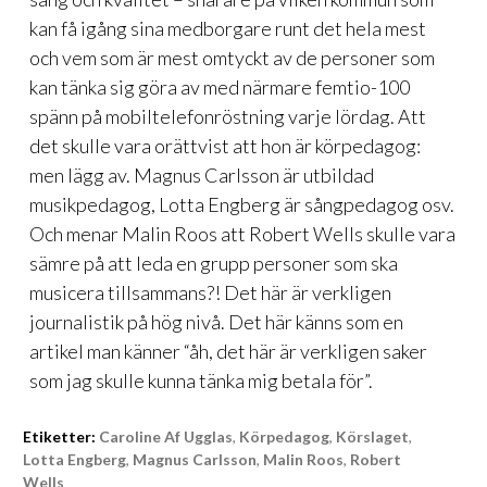
kan få igång sina medborgare runt det hela mest
och vem som är mest omtyckt av de personer som
kan tänka sig göra av med närmare femtio-100
spänn på mobiltelefonröstning varje lördag. Att
det skulle vara orättvist att hon är körpedagog:
men lägg av. Magnus Carlsson är utbildad
musikpedagog, Lotta Engberg är sångpedagog osv.
Och menar Malin Roos att Robert Wells skulle vara
sämre på att leda en grupp personer som ska
musicera tillsammans?! Det här är verkligen
journalistik på hög nivå. Det här känns som en
artikel man känner “åh, det här är verkligen saker
som jag skulle kunna tänka mig betala för”.
Etiketter:
Caroline Af Ugglas
,
Körpedagog
,
Körslaget
,
Lotta Engberg
,
Magnus Carlsson
,
Malin Roos
,
Robert
Wells