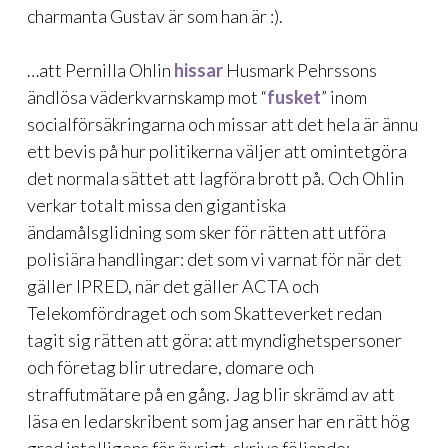
charmanta Gustav
är som han är
:).
…att Pernilla Ohlin
hissar
Husmark Pehrssons
ändlösa väderkvarnskamp mot “
fusket
” inom
socialförsäkringarna och missar att det hela är ännu
ett bevis på hur politikerna väljer att omintetgöra
det normala sättet att lagföra brott på. Och Ohlin
verkar totalt missa den gigantiska
ändamålsglidning som sker för rätten att utföra
polisiära handlingar: det som vi varnat för när det
gäller IPRED, när det gäller ACTA och
Telekomfördraget och som Skatteverket redan
tagit sig rätten att göra: att myndighetspersoner
och företag blir utredare, domare och
straffutmätare på en gång. Jag blir skrämd av att
läsa en ledarskribent som jag anser har en rätt hög