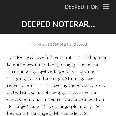
Gå
DEEPEDITION
till
PRI
MEN
innehåll
DEEPED NOTERAR…
Inlägget gjort
2009 06 29
av
Deeped
…att Peace & Love är över och att mina farhågor om
kaos inte besannats. Det gör mig glad eftersom
Hammar och gänget verkligen är värda varje
framgång man kan tänka sig. Och när jag läser
recensionerna
i BT så inser jag vad en av styrkorna
är: två band som, trots de gigantiska akter som
också spelar, ändå är centrum: brödrabanden från
Borlänge Mando Diao och Sugarplum Fairy. De
bevisar att Borlänge är Musikstaden. Och