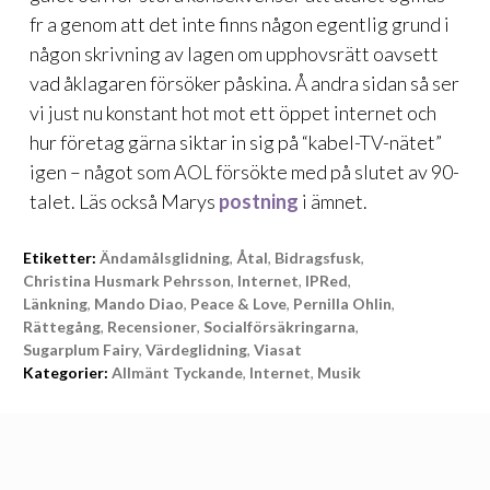
fr a genom att det inte finns någon egentlig grund i
någon skrivning av lagen om upphovsrätt oavsett
vad åklagaren försöker påskina. Å andra sidan så ser
vi just nu konstant hot mot ett öppet internet och
hur företag gärna siktar in sig på “kabel-TV-nätet”
igen – något som AOL försökte med på slutet av 90-
talet. Läs också Marys
postning
i ämnet.
Etiketter:
Ändamålsglidning
,
Åtal
,
Bidragsfusk
,
Christina Husmark Pehrsson
,
Internet
,
IPRed
,
Länkning
,
Mando Diao
,
Peace & Love
,
Pernilla Ohlin
,
Rättegång
,
Recensioner
,
Socialförsäkringarna
,
Sugarplum Fairy
,
Värdeglidning
,
Viasat
Kategorier:
Allmänt Tyckande
,
Internet
,
Musik