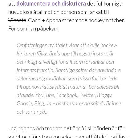
att
dokumentera och diskutera
det fullkomligt
huvudlösa åtal mot en person som länkat till
Viasats
Canal+ öppna streamade hockeymatcher.
För som han påpekar:
Omfattningen av åtalet visar att skulle hockey-
länkaren fällas ända upp till högsta instans är
det riktigt allvarligt för allt som rör länkar och
internets framtid. Samtliga sajter där användare
delar med sig av länkar, som i vissa fall kan leda
till upphovsrättskyddat material, bör således bli
åtalade. YouTube, Facebook, Twitter, Bloggy,
Google, Bing, Ja – nästan varenda sajt du är inne
och surfar på…
Jag hoppas och tror att det ändå i slutänden är för
galet och för stora konsekvenser att åtalet ogillas –