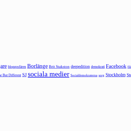
are
Borlänge
Facebook
deepedition
Brit Stakston
bloggosfären
demokrati
fi
sociala medier
SJ
Stockholm
St
 But Different
sorg
Socialdemokraterna