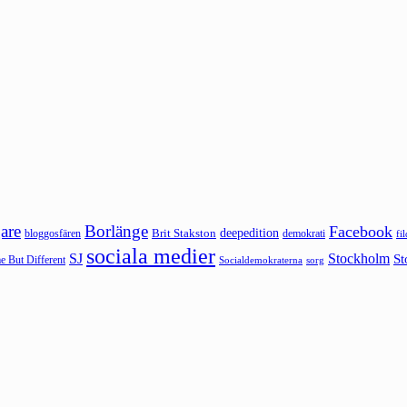
are
Borlänge
Facebook
deepedition
Brit Stakston
bloggosfären
demokrati
fi
sociala medier
SJ
Stockholm
St
 But Different
sorg
Socialdemokraterna