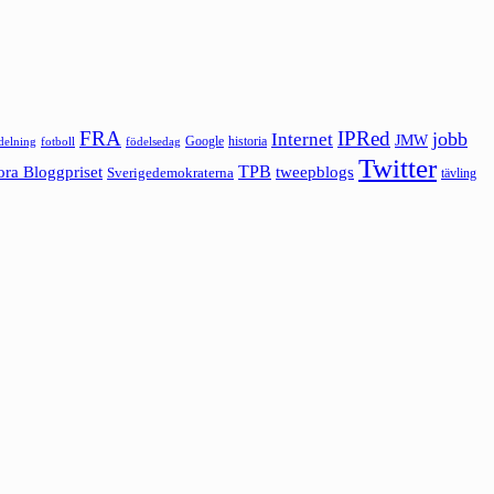
FRA
IPRed
jobb
Internet
JMW
Google
historia
ldelning
fotboll
födelsedag
Twitter
ora Bloggpriset
TPB
tweepblogs
Sverigedemokraterna
tävling