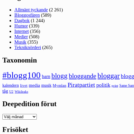
Allmänt tyckande
(2 261)
Bloggosfären
(589)
Dagbok
(1 244)
Humor
(339)
Internet
(356)
Medier
(508)
Musik
(355)
Tekniknörderi
(265)
Taxonomin
#blogg100
bloggar
blogg
bloggande
blogg
barn
Piratpartiet
politik
kalendern
media
livet
musik
Mymlan
Same Same
präst
tåg
U2
Wikileaks
Deepedition förut
Deepedition
förut
Frisöket