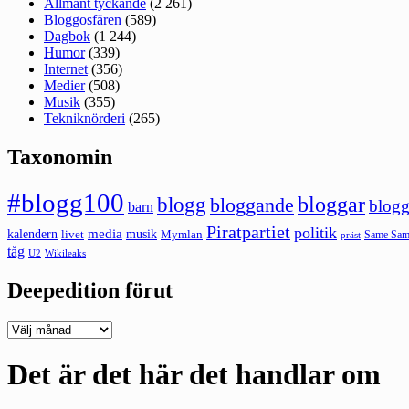
Allmänt tyckande
(2 261)
Bloggosfären
(589)
Dagbok
(1 244)
Humor
(339)
Internet
(356)
Medier
(508)
Musik
(355)
Tekniknörderi
(265)
Taxonomin
#blogg100
bloggar
blogg
bloggande
blogg
barn
Piratpartiet
politik
kalendern
media
livet
musik
Mymlan
Same Same
präst
tåg
U2
Wikileaks
Deepedition förut
Deepedition
förut
Det är det här det handlar om