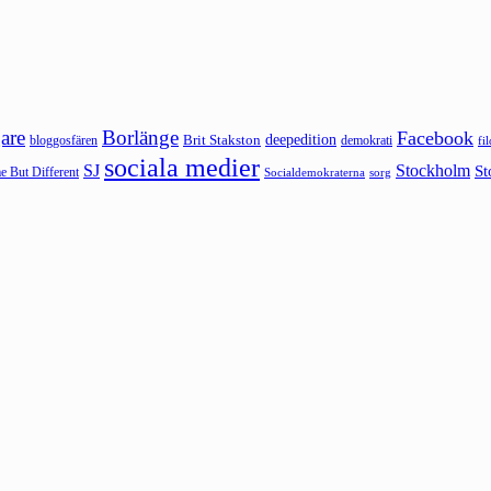
are
Borlänge
Facebook
deepedition
Brit Stakston
bloggosfären
demokrati
fi
sociala medier
SJ
Stockholm
St
 But Different
sorg
Socialdemokraterna