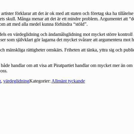
artister förklarar att det är ok med att staten och företag ska ha tillåte
ets skull. Många menar att det är ett mindre problem. Argumentet att “den 
om att med alla medel kunna förhindra “stöld”.
dels en värdeglidning och ändamålsglidning mot mycket större kontroll a
ser som självklart gör lagarna det mycket svårare att argumentera mot h
och mänskliga rättigheter omskärs. Friheten att tänka, yttra sig och publ
både handlar om att visa att Piratpartiet handlar om mycket mer än om 
 oss.
g
,
värdeglidning
Kategorier:
Allmänt tyckande