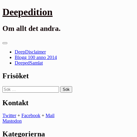
Gå
Deepedition
till
innehåll
Om allt det andra.
Primär
meny
DeepDisclaimer
Blogg 100 anno 2014
DeepedSamlat
Frisöket
Sök
efter:
Kontakt
Twitter
+
Facebook
+
Mail
Mastodon
Kategorierna