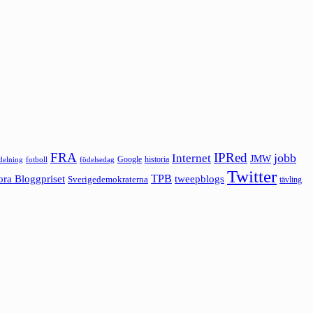
FRA
IPRed
jobb
Internet
JMW
Google
historia
ldelning
fotboll
födelsedag
Twitter
ora Bloggpriset
TPB
tweepblogs
Sverigedemokraterna
tävling