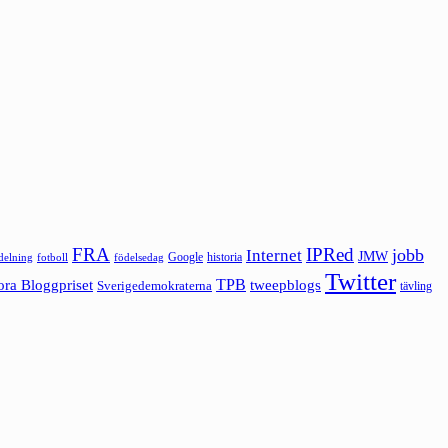
FRA
IPRed
jobb
Internet
JMW
Google
historia
ldelning
fotboll
födelsedag
Twitter
ora Bloggpriset
TPB
tweepblogs
Sverigedemokraterna
tävling