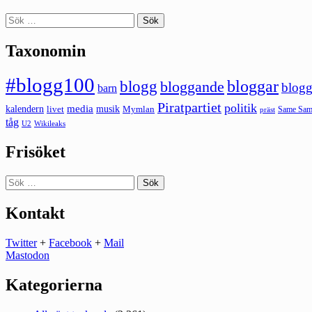
Sök
efter:
Taxonomin
#blogg100
bloggar
blogg
bloggande
blogg
barn
Piratpartiet
politik
kalendern
media
livet
musik
Mymlan
Same Same
präst
tåg
U2
Wikileaks
Frisöket
Sök
efter:
Kontakt
Twitter
+
Facebook
+
Mail
Mastodon
Kategorierna