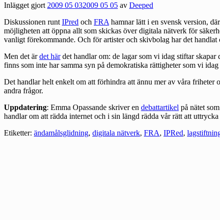
Inlägget gjort
2009 05 03
2009 05 05
av
Deeped
Diskussionen runt
IPred
och
FRA
hamnar lätt i en svensk version, där 
möjligheten att öppna allt som skickas över digitala nätverk för säkerh
vanligt förekommande. Och för artister och skivbolag har det handlat 
Men det är
det här
det handlar om: de lagar som vi idag stiftar skapar 
finns som inte har samma syn på demokratiska rättigheter som vi idag 
Det handlar helt enkelt om att förhindra att ännu mer av våra friheter 
andra frågor.
Uppdatering
: Emma Opassande skriver en
debattartikel
på nätet som 
handlar om att rädda internet och i sin längd rädda vår rätt att uttrycka
Etiketter:
ändamålsglidning
,
digitala nätverk
,
FRA
,
IPRed
,
lagstiftnin