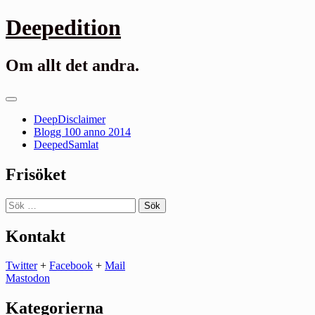
Gå
Deepedition
till
innehåll
Om allt det andra.
Primär
meny
DeepDisclaimer
Blogg 100 anno 2014
DeepedSamlat
Frisöket
Sök
efter:
Kontakt
Twitter
+
Facebook
+
Mail
Mastodon
Kategorierna