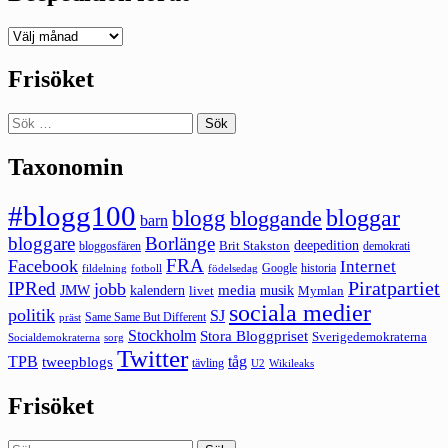
Deepedition
förut
Frisöket
Sök
efter:
Taxonomin
#blogg100
bloggar
blogg
bloggande
barn
bloggare
Borlänge
deepedition
Brit Stakston
bloggosfären
demokrati
FRA
Facebook
Internet
Google
historia
fildelning
fotboll
födelsedag
Piratpartiet
IPRed
jobb
kalendern
media
JMW
livet
musik
Mymlan
sociala medier
politik
SJ
Same Same But Different
präst
Stockholm
Stora Bloggpriset
Sverigedemokraterna
sorg
Socialdemokraterna
Twitter
TPB
tåg
tweepblogs
tävling
U2
Wikileaks
Frisöket
Sök