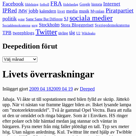
FRA
Facebook
Internet
Google
historia
fildelning
fotboll
födelsedag
Piratpartiet
IPRed
jobb
kalendern
media
JMW
livet
musik
Mymlan
sociala medier
politik
SJ
Same Same But Different
präst
Stockholm
Stora Bloggpriset
Sverigedemokraterna
sorg
Socialdemokraterna
Twitter
TPB
tåg
tweepblogs
tävling
U2
Wikileaks
Deepedition förut
Deepedition
förut
Livets överraskningar
Inlägget gjort
2009 04 18
2009 04 19
av
Deeped
Jahaja. Vi åkte ut till sopstationen med bilen fylld av skräp. Jättekö
upp. När vi nästan var framme lägger bilen av. Ilsket lysande lampa
om ”motorelektronikfel”. Två år gammal Opel Vectra. Bara att rulla
ut den ur området och ringa bärgare. Som är i Enviken. HS ringer
efter polare och blir hämtad medan jag stannar och väntar in
bärgaren. Fyra meter från mig faller plötsligt en tall. Typ sex meter
hög. Utan någon anledning. Kul. Twittrar lite med hjälp av Twibble