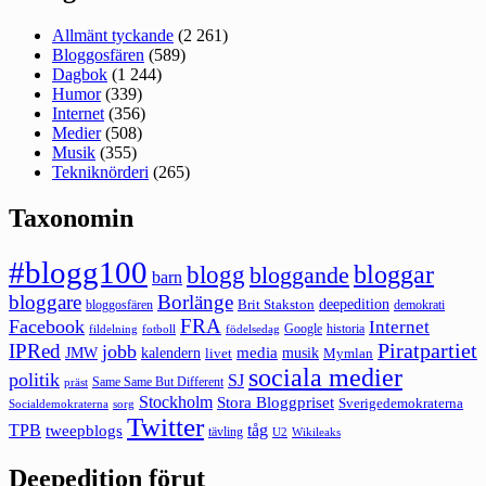
Allmänt tyckande
(2 261)
Bloggosfären
(589)
Dagbok
(1 244)
Humor
(339)
Internet
(356)
Medier
(508)
Musik
(355)
Tekniknörderi
(265)
Taxonomin
#blogg100
bloggar
blogg
bloggande
barn
bloggare
Borlänge
deepedition
Brit Stakston
bloggosfären
demokrati
FRA
Facebook
Internet
Google
historia
fildelning
fotboll
födelsedag
Piratpartiet
IPRed
jobb
kalendern
media
JMW
livet
musik
Mymlan
sociala medier
politik
SJ
Same Same But Different
präst
Stockholm
Stora Bloggpriset
Sverigedemokraterna
sorg
Socialdemokraterna
Twitter
TPB
tåg
tweepblogs
tävling
U2
Wikileaks
Deepedition förut