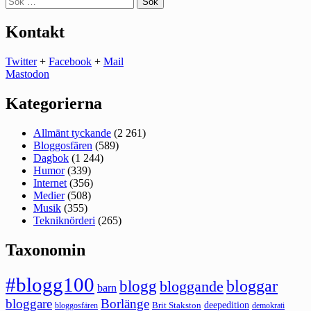
efter:
Kontakt
Twitter
+
Facebook
+
Mail
Mastodon
Kategorierna
Allmänt tyckande
(2 261)
Bloggosfären
(589)
Dagbok
(1 244)
Humor
(339)
Internet
(356)
Medier
(508)
Musik
(355)
Tekniknörderi
(265)
Taxonomin
#blogg100
bloggar
blogg
bloggande
barn
bloggare
Borlänge
deepedition
Brit Stakston
bloggosfären
demokrati