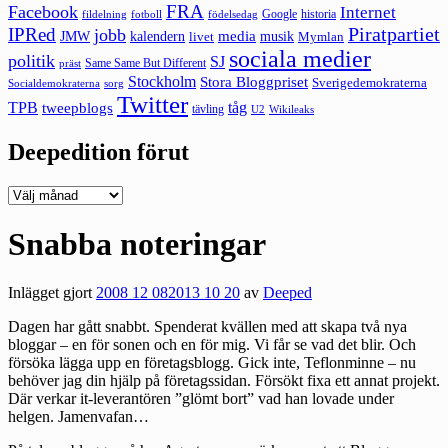
FRA
Facebook
Internet
Google
historia
fildelning
fotboll
födelsedag
Piratpartiet
IPRed
jobb
kalendern
media
JMW
livet
musik
Mymlan
sociala medier
politik
SJ
Same Same But Different
präst
Stockholm
Stora Bloggpriset
Sverigedemokraterna
sorg
Socialdemokraterna
Twitter
TPB
tåg
tweepblogs
tävling
U2
Wikileaks
Deepedition förut
Deepedition
förut
Snabba noteringar
Inlägget gjort
2008 12 08
2013 10 20
av
Deeped
Dagen har gått snabbt. Spenderat kvällen med att skapa två nya
bloggar – en för sonen och en för mig. Vi får se vad det blir. Och
försöka lägga upp en företagsblogg. Gick inte, Teflonminne – nu
behöver jag din hjälp på företagssidan. Försökt fixa ett annat projekt.
Där verkar it-leverantören ”glömt bort” vad han lovade under
helgen. Jamenvafan…