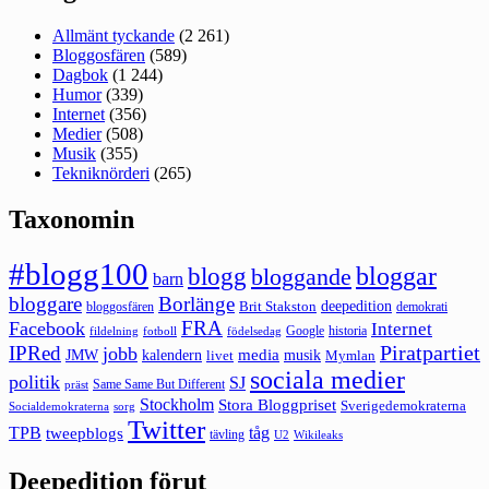
Allmänt tyckande
(2 261)
Bloggosfären
(589)
Dagbok
(1 244)
Humor
(339)
Internet
(356)
Medier
(508)
Musik
(355)
Tekniknörderi
(265)
Taxonomin
#blogg100
bloggar
blogg
bloggande
barn
bloggare
Borlänge
deepedition
Brit Stakston
bloggosfären
demokrati
FRA
Facebook
Internet
Google
historia
fildelning
fotboll
födelsedag
Piratpartiet
IPRed
jobb
kalendern
media
JMW
livet
musik
Mymlan
sociala medier
politik
SJ
Same Same But Different
präst
Stockholm
Stora Bloggpriset
Sverigedemokraterna
sorg
Socialdemokraterna
Twitter
TPB
tåg
tweepblogs
tävling
U2
Wikileaks
Deepedition förut