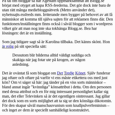
På tal om bloggar så har Agestam uppmärksammat att Blogg.se
börjat med otyget att kapa RSS-feederna. Det gör dock inte bara de
utan rätt många mediebloggnätverk (Metro använder det),
nyhetssajts-rssfeeds mm. Irriterande men bygger på behovet av att få
människor att komma till själva sajten för att reklamen finns där. Den
funktionen/inställningen finns också i såväl blogger som i wordpress
vilket gör att man nog inte ska tokhänga Blogg.se. Bea har
lösningen
: det är en inställning.
Som jag tidigare sagt så är Karolina tillbaka. Det känns skönt. Hon
är rolig
på sitt speciella sätt:
Dessutom blir bilderna alltid väldigt suddiga och
skakiga när jag fotar ute på krogen, av någon
anledning.
Det är oväntat få som bloggat om
Det
Tredje
Könet
. Själv funderar
jag oftare och oftare på varför vi ens måste etikettera oss med just
kön? Om vi säger så här: jag tänder på en viss sorts människor –
bland annat ingår ”kvinnliga” könsattribut i detta. Om den personen
med dessa attribut och en för mig intressant personlighet kallar sig
man, det eller Televinken så är det egentligen ointressant. Jag gillar
det dock som en sorts möjlighet att ta sig ur den könsliga dikotomin.
För den skapar såväl manschauvunism som knallpulverfeminism –
och inget av dem är speciellt samhälleligt konstruktivt.