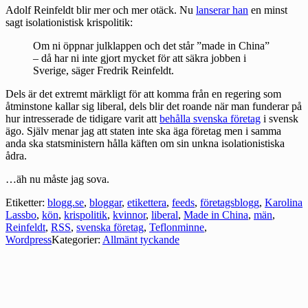
Adolf Reinfeldt blir mer och mer otäck. Nu
lanserar han
en minst
sagt isolationistisk krispolitik:
Om ni öppnar julklappen och det står ”made in China”
– då har ni inte gjort mycket för att säkra jobben i
Sverige, säger Fredrik Reinfeldt.
Dels är det extremt märkligt för att komma från en regering som
åtminstone kallar sig liberal, dels blir det roande när man funderar på
hur intresserade de tidigare varit att
behålla svenska företag
i svensk
ägo. Själv menar jag att staten inte ska äga företag men i samma
anda ska statsministern hålla käften om sin unkna isolationistiska
ådra.
…äh nu måste jag sova.
Etiketter:
blogg.se
,
bloggar
,
etikettera
,
feeds
,
företagsblogg
,
Karolina
Lassbo
,
kön
,
krispolitik
,
kvinnor
,
liberal
,
Made in China
,
män
,
Reinfeldt
,
RSS
,
svenska företag
,
Teflonminne
,
Wordpress
Kategorier:
Allmänt tyckande