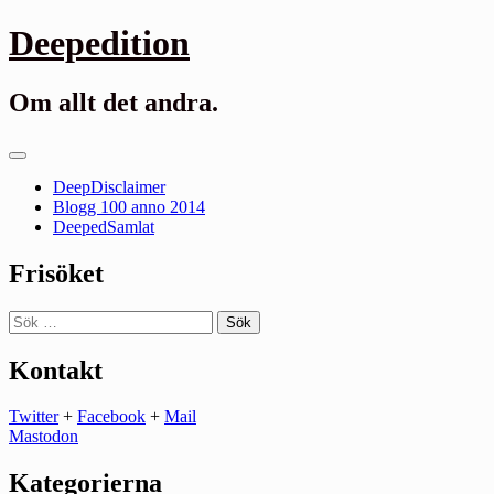
Gå
Deepedition
till
innehåll
Om allt det andra.
Primär
meny
DeepDisclaimer
Blogg 100 anno 2014
DeepedSamlat
Frisöket
Sök
efter:
Kontakt
Twitter
+
Facebook
+
Mail
Mastodon
Kategorierna