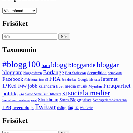
Deepedition
förut
Frisöket
Sök
efter:
Taxonomin
#blogg100
bloggar
blogg
bloggande
barn
bloggare
Borlänge
deepedition
Brit Stakston
bloggosfären
demokrati
FRA
Facebook
Internet
Google
historia
fildelning
fotboll
födelsedag
Piratpartiet
IPRed
jobb
kalendern
media
JMW
livet
musik
Mymlan
sociala medier
politik
SJ
Same Same But Different
präst
Stockholm
Stora Bloggpriset
Sverigedemokraterna
sorg
Socialdemokraterna
Twitter
TPB
tåg
tweepblogs
tävling
U2
Wikileaks
Frisöket
Sök