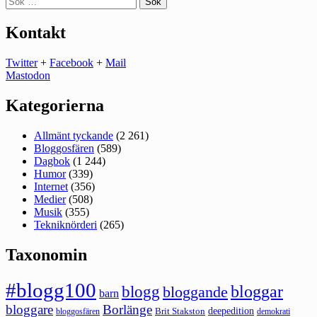
efter:
Kontakt
Twitter
+
Facebook
+
Mail
Mastodon
Kategorierna
Allmänt tyckande
(2 261)
Bloggosfären
(589)
Dagbok
(1 244)
Humor
(339)
Internet
(356)
Medier
(508)
Musik
(355)
Tekniknörderi
(265)
Taxonomin
#blogg100
bloggar
blogg
bloggande
barn
bloggare
Borlänge
deepedition
Brit Stakston
bloggosfären
demokrati