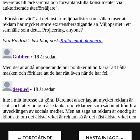
INLÄGGSNAVIGERING
←
FÖREGÅENDE
NÄSTA INLÄGG
→