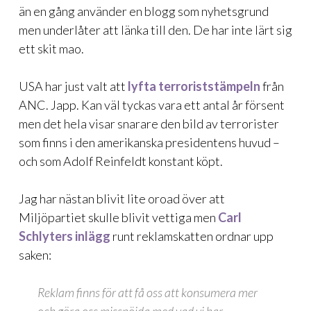
än en gång använder en blogg som nyhetsgrund
men underlåter att länka till den. De har inte lärt sig
ett skit mao.
USA har just valt att
lyfta terroriststämpeln
från
ANC. Japp. Kan väl tyckas vara ett antal år försent
men det hela visar snarare den bild av terrorister
som finns i den amerikanska presidentens huvud –
och som Adolf Reinfeldt konstant köpt.
Jag har nästan blivit lite oroad över att
Miljöpartiet skulle blivit vettiga men
Carl
Schlyters inlägg
runt reklamskatten ordnar upp
saken:
Reklam finns för att få oss att konsumera mer