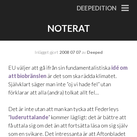
Gå
DEEPEDITION
till
PRI
MEN
innehåll
NOTERAT
Inlägget gjort
2008 07 07
av
Deeped
EU väljer att gå ifrån sin fundamentalistiska
idé om
att biobränslen
är det som ska rädda klimatet.
Självklart säger man inte ”oj vi hade fel” utan
förklarar att alla (andra) tolkat allt fel…
Det är inte utan att man kan tycka att Federleys
”
luderuttalande
” kommer lägligt: det är bättre att
få uttala sig om det än att fortsätta läsa om sig själv
som en svikare. Det intressanta är att Aftonbladet