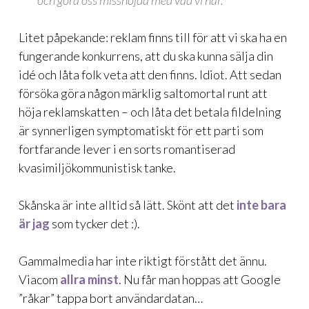
och göra oss missnöjda med vad vi har.
Litet påpekande: reklam finns till för att vi ska ha en
fungerande konkurrens, att du ska kunna sälja din
idé och låta folk veta att den finns. Idiot. Att sedan
försöka göra någon märklig saltomortal runt att
höja reklamskatten – och låta det betala fildelning
är synnerligen symptomatiskt för ett parti som
fortfarande lever i en sorts romantiserad
kvasimiljökommunistisk tanke.
Skånska är inte alltid så lätt. Skönt att det
inte bara
är jag
som tycker det :).
Gammalmedia har inte riktigt förstått det ännu.
Viacom
allra minst
. Nu får man hoppas att Google
”råkar” tappa bort användardatan…