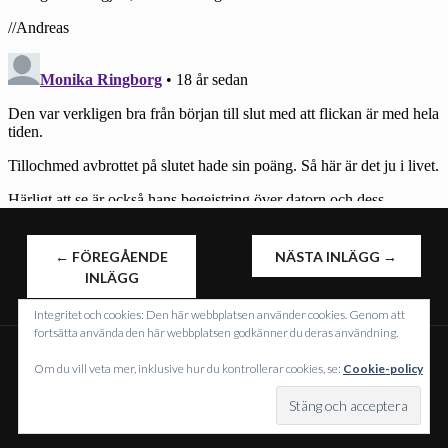
INLÄGGSNAVIGERING
←
FÖREGÅENDE
NÄSTA INLÄGG
→
INLÄGG
Integritet och cookies: Den här webbplatsen använder cookies. Genom att
fortsätta använda den här webbplatsen godkänner du deras användning.
Om du vill veta mer, inklusive hur du kontrollerar cookies, se:
Cookie-policy
DRIVS MED WORDPRESS
TEMA: INTERGALACTIC AV
WORDPRESS.COM
.