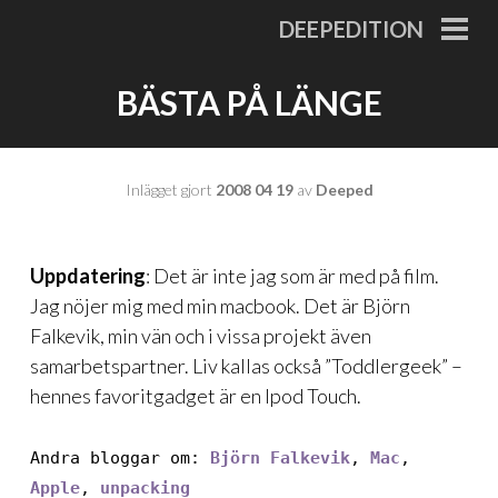
Gå
DEEPEDITION
till
PRI
MEN
innehåll
BÄSTA PÅ LÄNGE
Inlägget gjort
2008 04 19
av
Deeped
Uppdatering
: Det är inte jag som är med på film.
Jag nöjer mig med min macbook. Det är
Björn
Falkevik
, min vän och i vissa projekt även
samarbetspartner. Liv kallas också ”Toddlergeek” –
hennes favoritgadget är en Ipod Touch.
Andra bloggar om:
Björn Falkevik
,
Mac
,
Apple
,
unpacking