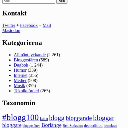
efter:
Kontakt
Twitter
+
Facebook
+
Mail
Mastodon
Kategorierna
Allmänt tyckande
(2 261)
Bloggosfären
(589)
Dagbok
(1 244)
Humor
(339)
Internet
(356)
Medier
(508)
Musik
(355)
Tekniknörderi
(265)
Taxonomin
#blogg100
bloggar
blogg
bloggande
barn
bloggare
Borlänge
deepedition
Brit Stakston
bloggosfären
demokrati