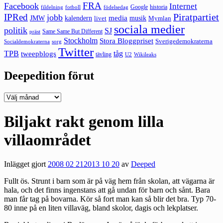
FRA
Facebook
Internet
Google
historia
fildelning
fotboll
födelsedag
Piratpartiet
IPRed
jobb
kalendern
media
JMW
livet
musik
Mymlan
sociala medier
politik
SJ
Same Same But Different
präst
Stockholm
Stora Bloggpriset
Sverigedemokraterna
sorg
Socialdemokraterna
Twitter
TPB
tåg
tweepblogs
tävling
U2
Wikileaks
Deepedition förut
Deepedition
förut
Biljakt rakt genom lilla
villaområdet
Inlägget gjort
2008 02 21
2013 10 20
av
Deeped
Fullt ös. Strunt i barn som är på väg hem från skolan, att vägarna är
hala, och det finns ingenstans att gå undan för barn och sånt. Bara
man får tag på bovarna. Kör så fort man kan så blir det bra. Typ 70-
80 inne på en liten villaväg, bland skolor, dagis och lekplatser.