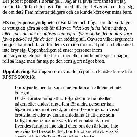
Bra jobbat polisen i Borlänge… Jag är så jävla förbannad att jag
kokar. Det är fan inte ens tillåtet med biljakter i Sverige men bryr sig
de om det? Fem minuter tidigare och de kunde kört över mina barn.
HS ringer polismyndigheten i Borlänge och frågar om det verkligen
är vettigt att göra så och får till svar:
”det kan ju ha hänt nånting,
eller hur? om det är polisen som jagar [vem skulle det annars vara
jävla pucko] så får de det”
i en stöddig stil. Oavsett vilket argument
om just barn och faran för dem så märker man att polisen helt enkelt
inte bryr sig. Uppenbarligen så anser personer inom
polismyndigheterna att ett barn mer eller mindre inte spelar någon
roll så länge man får tag på den som gjort något brott.
Uppdatering
: Kärringen som svarade på polisen kanske borde läsa
RPSFS 2000:18
:
Förföljande med bil som innebär fara är i allmänhet inte
befogat.
Under förutsättning att förföljandet inte framkallar
någon eller endast ringa fara för andra personer kan
åtgärden vara motiverad, om den flyende genom visad
brottslighet eller av annan anledning är att anse som
farlig för andra människors liv eller hälsa. Är den
flyendes farlighet inte känd eller, om den är känd, inte
av svårartad beskaffenhet, bör förföljandet avbrytas så
snart det innebär fara för att någon skadas.