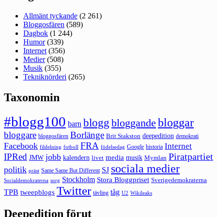
Allmänt tyckande
(2 261)
Bloggosfären
(589)
Dagbok
(1 244)
Humor
(339)
Internet
(356)
Medier
(508)
Musik
(355)
Tekniknörderi
(265)
Taxonomin
#blogg100
bloggar
blogg
bloggande
barn
bloggare
Borlänge
deepedition
Brit Stakston
bloggosfären
demokrati
FRA
Facebook
Internet
Google
historia
fildelning
fotboll
födelsedag
Piratpartiet
IPRed
jobb
kalendern
media
JMW
livet
musik
Mymlan
sociala medier
politik
SJ
Same Same But Different
präst
Stockholm
Stora Bloggpriset
Sverigedemokraterna
sorg
Socialdemokraterna
Twitter
TPB
tåg
tweepblogs
tävling
U2
Wikileaks
Deepedition förut