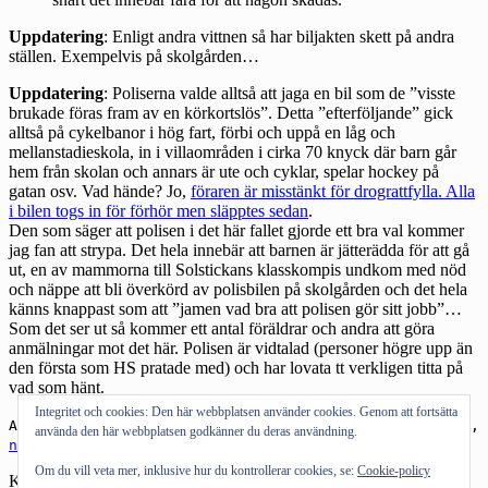
Uppdatering
: Enligt andra vittnen så har biljakten skett på andra
ställen. Exempelvis på skolgården…
Uppdatering
: Poliserna valde alltså att jaga en bil som de ”visste
brukade föras fram av en körkortslös”. Detta ”efterföljande” gick
alltså på cykelbanor i hög fart, förbi och uppå en låg och
mellanstadieskola, in i villaområden i cirka 70 knyck där barn går
hem från skolan och annars är ute och cyklar, spelar hockey på
gatan osv. Vad hände? Jo,
föraren är misstänkt för drograttfylla. Alla
i bilen togs in för förhör men släpptes sedan
.
Den som säger att polisen i det här fallet gjorde ett bra val kommer
jag fan att strypa. Det hela innebär att barnen är jätterädda för att gå
ut, en av mammorna till Solstickans klasskompis undkom med nöd
och näppe att bli överkörd av polisbilen på skolgården och det hela
känns knappast som att ”jamen vad bra att polisen gör sitt jobb”…
Som det ser ut så kommer ett antal föräldrar och andra att göra
anmälningar mot det här. Polisen är vidtalad (personer högre upp än
den första som HS pratade med) och har lovata tt verkligen titta på
vad som hänt.
Integritet och cookies: Den här webbplatsen använder cookies. Genom att fortsätta
Andra bloggar om:
polisen
,
biljakt
,
villaområde
,
barn
,
använda den här webbplatsen godkänner du deras användning.
nötter
,
kärring
Om du vill veta mer, inklusive hur du kontrollerar cookies, se:
Cookie-policy
Kategorier:
Allmänt tyckande