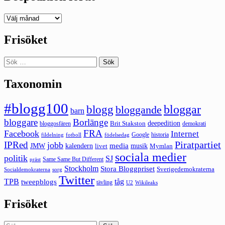
Deepedition
förut
Frisöket
Sök
efter:
Taxonomin
#blogg100
bloggar
blogg
bloggande
barn
bloggare
Borlänge
deepedition
Brit Stakston
bloggosfären
demokrati
FRA
Facebook
Internet
Google
historia
fildelning
fotboll
födelsedag
Piratpartiet
IPRed
jobb
kalendern
media
JMW
livet
musik
Mymlan
sociala medier
politik
SJ
Same Same But Different
präst
Stockholm
Stora Bloggpriset
Sverigedemokraterna
sorg
Socialdemokraterna
Twitter
TPB
tåg
tweepblogs
tävling
U2
Wikileaks
Frisöket
Sök