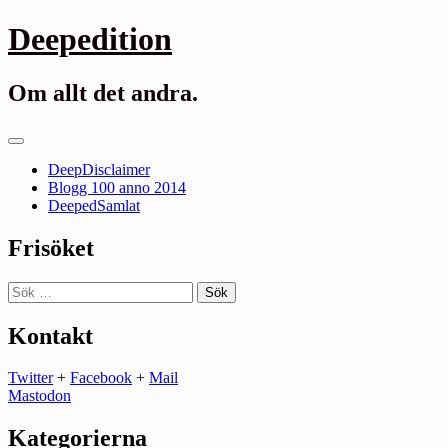
Gå
Deepedition
till
innehåll
Om allt det andra.
Primär
meny
DeepDisclaimer
Blogg 100 anno 2014
DeepedSamlat
Frisöket
Sök
efter:
Kontakt
Twitter
+
Facebook
+
Mail
Mastodon
Kategorierna