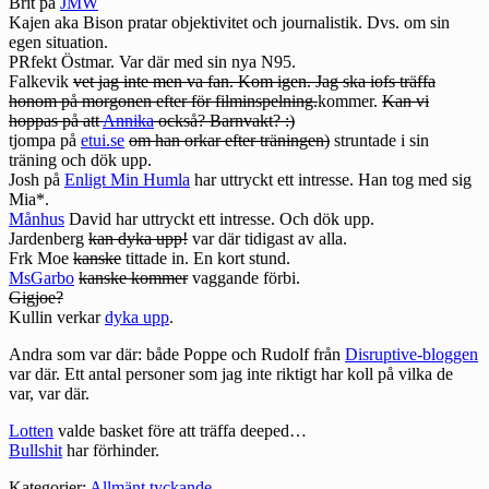
Brit på
JMW
Kajen
aka
Bison
pratar objektivitet och journalistik. Dvs. om sin
egen situation.
PRfekt
Östmar. Var där med sin nya N95.
Falkevik
vet jag inte men va fan. Kom igen. Jag ska iofs träffa
honom på morgonen efter för filminspelning.
kommer.
Kan vi
hoppas på att
Annika
också? Barnvakt? :)
tjompa på
etui.se
om han orkar efter träningen)
struntade i sin
träning och dök upp.
Josh på
Enligt Min Humla
har uttryckt ett intresse. Han tog med sig
Mia*.
Månhus
David har uttryckt ett intresse. Och dök upp.
Jardenberg
kan dyka upp!
var där tidigast av alla.
Frk Moe
kanske
tittade in. En kort stund.
MsGarbo
kanske kommer
vaggande förbi.
Gigjoe?
Kullin verkar
dyka upp
.
Andra som var där: både Poppe och Rudolf från
Disruptive-bloggen
var där. Ett antal personer som jag inte riktigt har koll på vilka de
var, var där.
Lotten
valde basket före att träffa deeped…
Bullshit
har förhinder.
Kategorier:
Allmänt tyckande