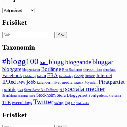
Deepedition
förut
Frisöket
Sök
efter:
Taxonomin
#blogg100
bloggar
blogg
bloggande
barn
bloggare
Borlänge
deepedition
Brit Stakston
bloggosfären
demokrati
FRA
Facebook
Internet
Google
historia
fildelning
fotboll
födelsedag
Piratpartiet
IPRed
jobb
kalendern
media
JMW
livet
musik
Mymlan
sociala medier
politik
SJ
Same Same But Different
präst
Stockholm
Stora Bloggpriset
Sverigedemokraterna
sorg
Socialdemokraterna
Twitter
TPB
tåg
tweepblogs
tävling
U2
Wikileaks
Frisöket
Sök