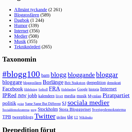
Allmänt tyckande
(2 261)
Bloggosfären
(589)
Dagbok
(1 244)
Humor
(339)
Internet
(356)
Medier
(508)
Musik
(355)
Tekniknörderi
(265)
Taxonomin
#blogg100
bloggar
blogg
bloggande
barn
bloggare
Borlänge
deepedition
Brit Stakston
bloggosfären
demokrati
FRA
Facebook
Internet
Google
historia
fildelning
fotboll
födelsedag
Piratpartiet
IPRed
jobb
kalendern
media
JMW
livet
musik
Mymlan
sociala medier
politik
SJ
Same Same But Different
präst
Stockholm
Stora Bloggpriset
Sverigedemokraterna
sorg
Socialdemokraterna
Twitter
TPB
tåg
tweepblogs
tävling
U2
Wikileaks
Deepedition förut