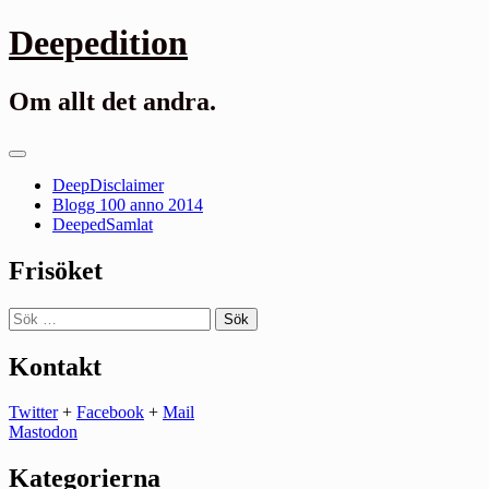
Gå
Deepedition
till
innehåll
Om allt det andra.
Primär
meny
DeepDisclaimer
Blogg 100 anno 2014
DeepedSamlat
Frisöket
Sök
efter:
Kontakt
Twitter
+
Facebook
+
Mail
Mastodon
Kategorierna