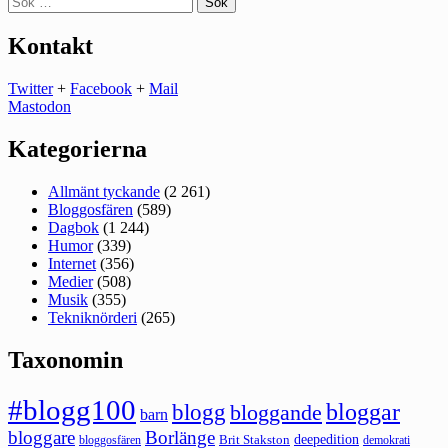
efter:
Kontakt
Twitter
+
Facebook
+
Mail
Mastodon
Kategorierna
Allmänt tyckande
(2 261)
Bloggosfären
(589)
Dagbok
(1 244)
Humor
(339)
Internet
(356)
Medier
(508)
Musik
(355)
Tekniknörderi
(265)
Taxonomin
#blogg100
bloggar
blogg
bloggande
barn
bloggare
Borlänge
deepedition
Brit Stakston
bloggosfären
demokrati