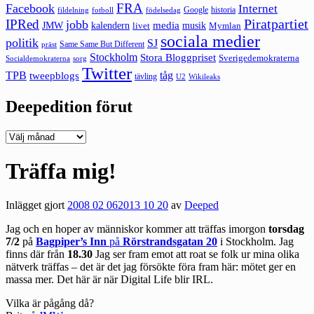
FRA
Facebook
Internet
Google
historia
fildelning
fotboll
födelsedag
Piratpartiet
IPRed
jobb
kalendern
media
JMW
livet
musik
Mymlan
sociala medier
politik
SJ
Same Same But Different
präst
Stockholm
Stora Bloggpriset
Sverigedemokraterna
sorg
Socialdemokraterna
Twitter
TPB
tåg
tweepblogs
tävling
U2
Wikileaks
Deepedition förut
Deepedition
förut
Träffa mig!
Inlägget gjort
2008 02 06
2013 10 20
av
Deeped
Jag och en hoper av människor kommer att träffas imorgon
torsdag
7/2
på
Bagpiper’s Inn
på
Rörstrandsgatan 20
i Stockholm. Jag
finns där från
18.30
Jag ser fram emot att roat se folk ur mina olika
nätverk träffas – det är det jag försökte föra fram här: mötet ger en
massa mer. Det här är när Digital Life blir IRL.
Vilka är pågång då?